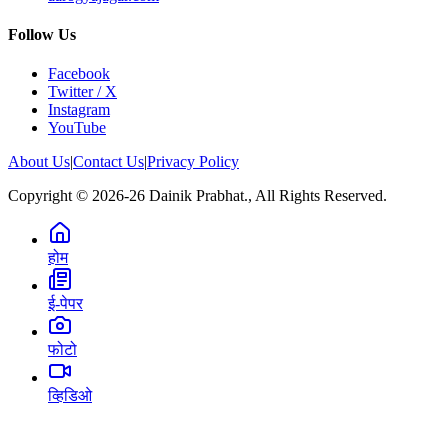
Follow Us
Facebook
Twitter / X
Instagram
YouTube
About Us
|
Contact Us
|
Privacy Policy
Copyright © 2026-26 Dainik Prabhat., All Rights Reserved.
होम
ई-पेपर
फोटो
व्हिडिओ