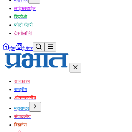
मनोरंजन
लाईफस्टाईल
व्हिडीओ
फोटो गॅलरी
टेक्नोलॉजी
होम
ई-पेपर
राजकारण
राष्ट्रीय
आंतरराष्ट्रीय
महाराष्ट्र
संपादकीय
बिझनेस