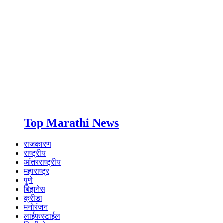
Top Marathi News
राजकारण
राष्ट्रीय
आंतरराष्ट्रीय
महाराष्ट्र
पुणे
बिझनेस
क्रीडा
मनोरंजन
लाईफस्टाईल