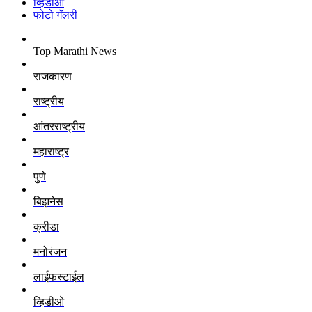
व्हिडीओ
फोटो गॅलरी
Top Marathi News
राजकारण
राष्ट्रीय
आंतरराष्ट्रीय
महाराष्ट्र
पुणे
बिझनेस
क्रीडा
मनोरंजन
लाईफस्टाईल
व्हिडीओ