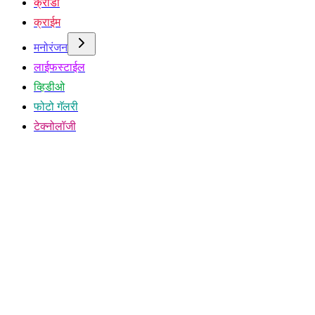
क्रीडा
क्राईम
मनोरंजन
लाईफस्टाईल
व्हिडीओ
फोटो गॅलरी
टेक्नोलॉजी