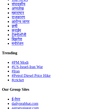
संपादकीय
अग्रलेख
महाराष्ट्र
राजकारण
आरोग्य जागर
कृषी
क्राईम
टेक्नोलॉजी
बिझनेस
मनोरंजन
Trending
#PM Modi
#US-Israel-Iran War
#Iran
#Petrol Diesel Price Hike
#cricket
Our Group Sites
ई-पेपर
dailyprabhat.com
aarogyajagar.com