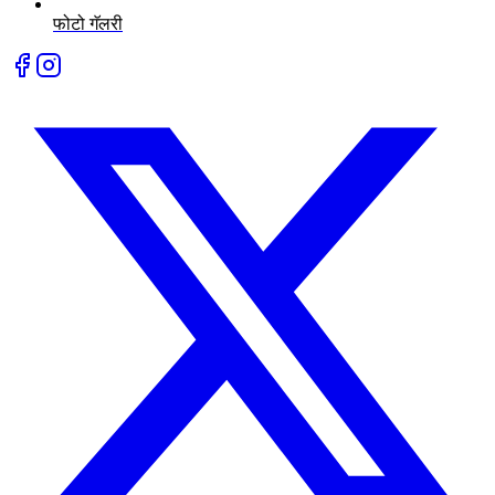
फोटो गॅलरी