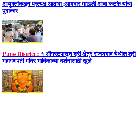
आयुक्तांकडून प्रत्यक्ष आढावा ;आमदार माऊली आबा कटके यांचा
पुढाकार
Pune District :
१ ऑगस्टपासून श्री क्षेत्र रांजणगाव येथील श्री
महागणपती मंदिर भाविकांच्या दर्शनासाठी खुले