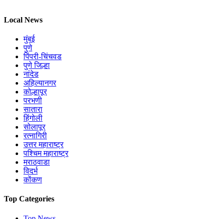
Local News
मुंबई
पुणे
पिंपरी-चिंचवड
पुणे जिल्हा
नांदेड
अहिल्यानगर
कोल्हापूर
परभणी
सातारा
हिंगोली
सोलापूर
रत्नागिरी
उत्तर महाराष्ट्र
पश्चिम महाराष्ट्र
मराठवाडा
विदर्भ
कोंकण
Top Categories
Top News