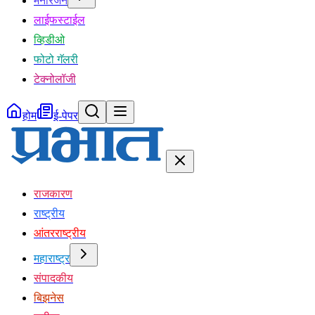
मनोरंजन
लाईफस्टाईल
व्हिडीओ
फोटो गॅलरी
टेक्नोलॉजी
होम
ई-पेपर
राजकारण
राष्ट्रीय
आंतरराष्ट्रीय
महाराष्ट्र
संपादकीय
बिझनेस