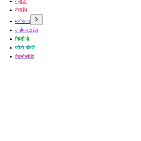
क्रीडा
क्राईम
मनोरंजन
लाईफस्टाईल
व्हिडीओ
फोटो गॅलरी
टेक्नोलॉजी