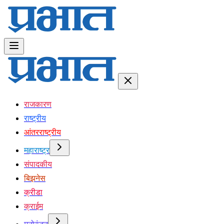
राजकारण
राष्ट्रीय
आंतरराष्ट्रीय
महाराष्ट्र
संपादकीय
बिझनेस
क्रीडा
क्राईम