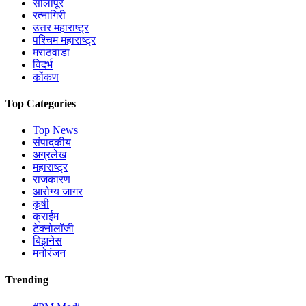
सोलापूर
रत्नागिरी
उत्तर महाराष्ट्र
पश्चिम महाराष्ट्र
मराठवाडा
विदर्भ
कोंकण
Top Categories
Top News
संपादकीय
अग्रलेख
महाराष्ट्र
राजकारण
आरोग्य जागर
कृषी
क्राईम
टेक्नोलॉजी
बिझनेस
मनोरंजन
Trending