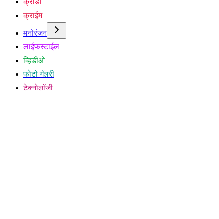
क्रीडा
क्राईम
मनोरंजन
लाईफस्टाईल
व्हिडीओ
फोटो गॅलरी
टेक्नोलॉजी