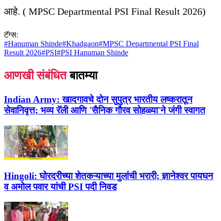
आहे. ( MPSC Departmental PSI Final Result 2026)
टॅग्स:
#
Hanuman Shinde
#
Khadgaon
#
MPSC Departmental PSI Final
Result 2026
#
PSI
#
PSI Hanuman Shinde
आणखी संबंधित
बातम्या
Indian Army:
खादगावचे दोन सुपुत्र भारतीय लष्करातून
सेवानिवृत्त; भव्य रॅली आणि 'सैनिक गौरव सोहळ्या'ने जंगी स्वागत
Hingoli:
घोरदरीच्या शेतकऱ्याच्या मुलांची भरारी; ज्ञानेश्वर पायघन
व अमोल पवार यांची PSI पदी निवड