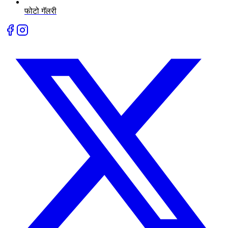
फोटो गॅलरी