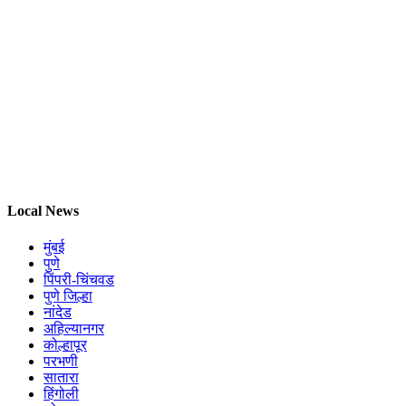
Local News
मुंबई
पुणे
पिंपरी-चिंचवड
पुणे जिल्हा
नांदेड
अहिल्यानगर
कोल्हापूर
परभणी
सातारा
हिंगोली