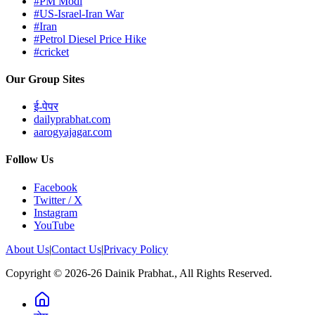
#PM Modi
#US-Israel-Iran War
#Iran
#Petrol Diesel Price Hike
#cricket
Our Group Sites
ई-पेपर
dailyprabhat.com
aarogyajagar.com
Follow Us
Facebook
Twitter / X
Instagram
YouTube
About Us
|
Contact Us
|
Privacy Policy
Copyright © 2026-26 Dainik Prabhat., All Rights Reserved.