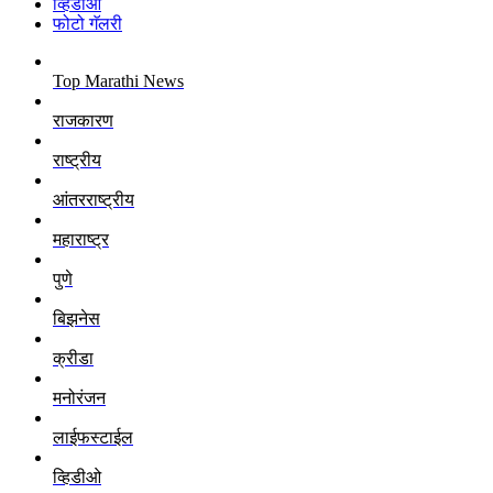
व्हिडीओ
फोटो गॅलरी
Top Marathi News
राजकारण
राष्ट्रीय
आंतरराष्ट्रीय
महाराष्ट्र
पुणे
बिझनेस
क्रीडा
मनोरंजन
लाईफस्टाईल
व्हिडीओ