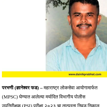
परभणी (ज्ञानेश्वर फड) –
महाराष्ट्र लोकसेवा आयोगामार्फत
(MPSC) घेण्यात आलेल्या मर्यादित विभागीय पोलीस
उपनिरीक्षक (PSI) परीक्षा २०२३ चा तात्पुरता निवड निकाल