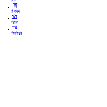
होम
ई-पेपर
फोटो
व्हिडिओ