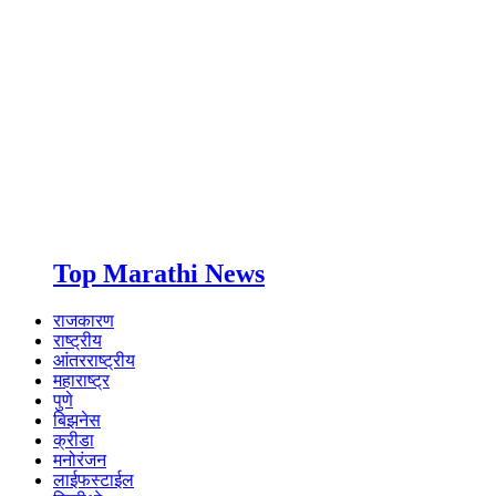
Top Marathi News
राजकारण
राष्ट्रीय
आंतरराष्ट्रीय
महाराष्ट्र
पुणे
बिझनेस
क्रीडा
मनोरंजन
लाईफस्टाईल