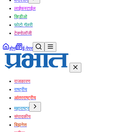
मनोरंजन
लाईफस्टाईल
व्हिडीओ
फोटो गॅलरी
टेक्नोलॉजी
होम
ई-पेपर
राजकारण
राष्ट्रीय
आंतरराष्ट्रीय
महाराष्ट्र
संपादकीय
बिझनेस