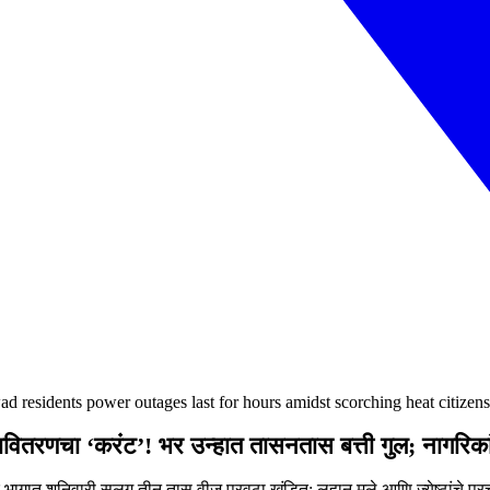
 residents power outages last for hours amidst scorching heat citizens
वितरणचा ‘करंट’! भर उन्हात तासनतास बत्ती गुल; नागरिक
त शनिवारी सलग तीन तास वीज पुरवठा खंडित; लहान मुले आणि ज्येष्ठांचे प्र