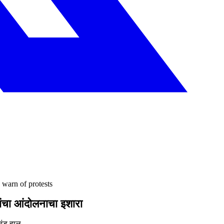
 warn of protests
ांचा आंदोलनाचा इशारा
चंड हाल.