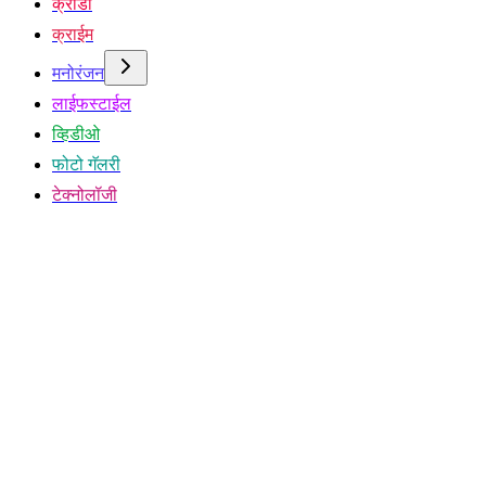
क्रीडा
क्राईम
मनोरंजन
लाईफस्टाईल
व्हिडीओ
फोटो गॅलरी
टेक्नोलॉजी