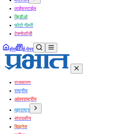
मनोरंजन
लाईफस्टाईल
व्हिडीओ
फोटो गॅलरी
टेक्नोलॉजी
होम
ई-पेपर
राजकारण
राष्ट्रीय
आंतरराष्ट्रीय
महाराष्ट्र
संपादकीय
बिझनेस