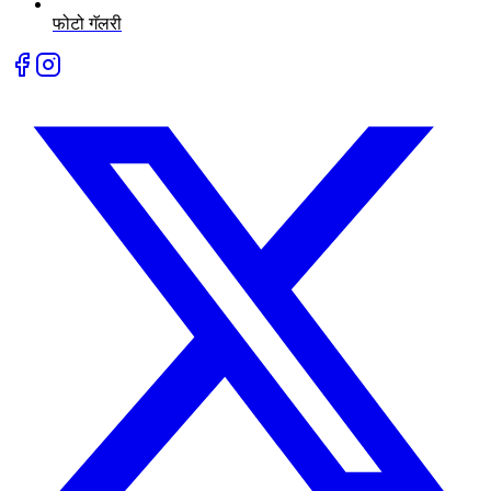
फोटो गॅलरी