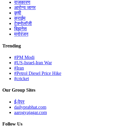
राजकारण
आरोग्य जागर
कृषी
क्राईम
टेक्नोलॉजी
बिझनेस
मनोरंजन
Trending
#PM Modi
#US-Israel-Iran War
#Iran
#Petrol Diesel Price Hike
#cricket
Our Group Sites
ई-पेपर
dailyprabhat.com
aarogyajagar.com
Follow Us