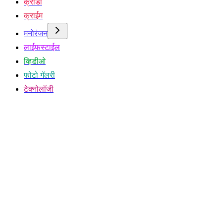
क्रीडा
क्राईम
मनोरंजन
लाईफस्टाईल
व्हिडीओ
फोटो गॅलरी
टेक्नोलॉजी