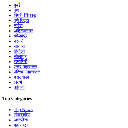
मुंबई
पुणे
पिंपरी-चिंचवड
पुणे जिल्हा
नांदेड
अहिल्यानगर
कोल्हापूर
परभणी
सातारा
हिंगोली
सोलापूर
रत्नागिरी
उत्तर महाराष्ट्र
पश्चिम महाराष्ट्र
मराठवाडा
विदर्भ
कोंकण
Top Categories
Top News
संपादकीय
अग्रलेख
महाराष्ट्र