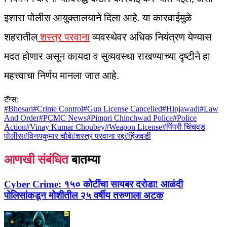
इशारा पोलीस आयुक्तालयाने दिला आहे. या कारवाईमुळे
शहरातील
शस्त्र परवाना
व्यवस्थेवर अधिक नियंत्रण येण्यास
मदत होणार असून कायदा व सुव्यवस्था राखण्याच्या दृष्टीने हा
महत्त्वाचा निर्णय मानला जात आहे.
टॅग्स:
#
Bhosari
#
Crime Control
#
Gun License Cancelled
#
Hinjawadi
#
Law
And Order
#
PCMC News
#
Pimpri Chinchwad Police
#
Police
Action
#
Vinay Kumar Choubey
#
Weapon License
#
पिंपरी चिंचवड
पोलीस
#
विनयकुमार चौबे
#
शस्त्र परवाना रद्द
#
हिंजवडी
आणखी संबंधित
बातम्या
Cyber Crime:
१५० कोटींचा सायबर दरोडा! आळंदी
पोलिसांकडून मोशीतील २५ वर्षीय तरुणाला अटक