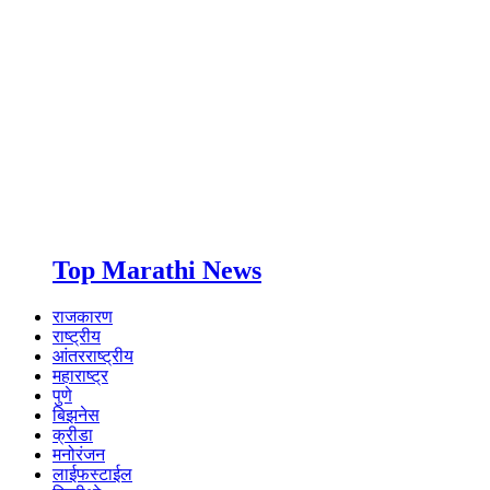
Top Marathi News
राजकारण
राष्ट्रीय
आंतरराष्ट्रीय
महाराष्ट्र
पुणे
बिझनेस
क्रीडा
मनोरंजन
लाईफस्टाईल