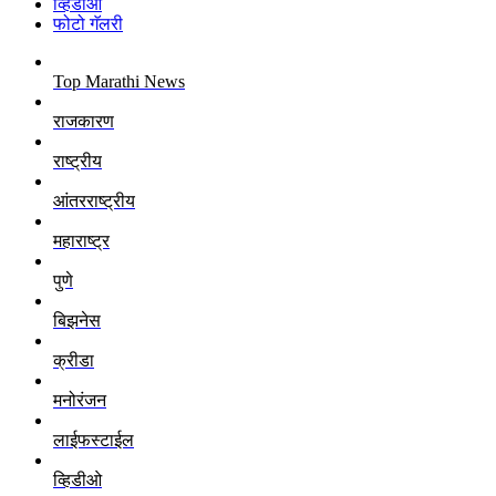
व्हिडीओ
फोटो गॅलरी
Top Marathi News
राजकारण
राष्ट्रीय
आंतरराष्ट्रीय
महाराष्ट्र
पुणे
बिझनेस
क्रीडा
मनोरंजन
लाईफस्टाईल
व्हिडीओ