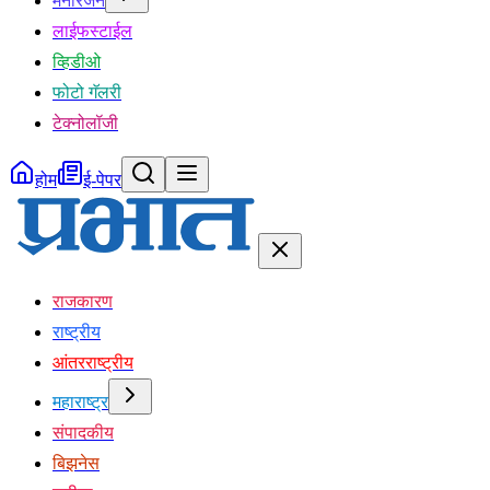
मनोरंजन
लाईफस्टाईल
व्हिडीओ
फोटो गॅलरी
टेक्नोलॉजी
होम
ई-पेपर
राजकारण
राष्ट्रीय
आंतरराष्ट्रीय
महाराष्ट्र
संपादकीय
बिझनेस