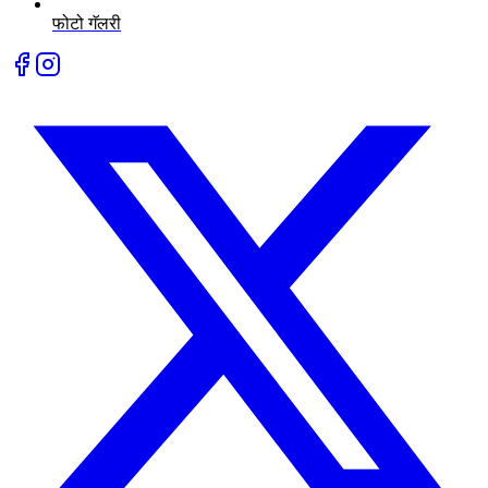
फोटो गॅलरी