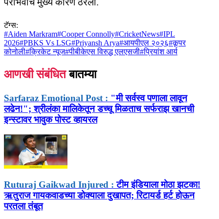
पराभवाचे मुख्य कारण ठरला.
टॅग्स:
#
Aiden Markram
#
Cooper Connolly
#
CricketNews
#
IPL
2026
#
PBKS Vs LSG
#
Priyansh Arya
#
आयपीएल २०२६
#
कूपर
कोनोली
#
क्रिकेट न्यूज
#
पीबीकेएस विरुद्ध एलएसजी
#
प्रियांश आर्य
आणखी संबंधित
बातम्या
Sarfaraz Emotional Post :
"मी सर्वस्व पणाला लावून
लढेन!"; श्रीलंका मालिकेतून डच्चू मिळताच सर्फराझ खानची
इन्स्टावर भावुक पोस्ट व्हायरल
Ruturaj Gaikwad Injured :
टीम इंडियाला मोठा झटका!
ऋतुराज गायकवाडच्या डोक्याला दुखापत; रिटायर्ड हर्ट होऊन
परतला तंबूत