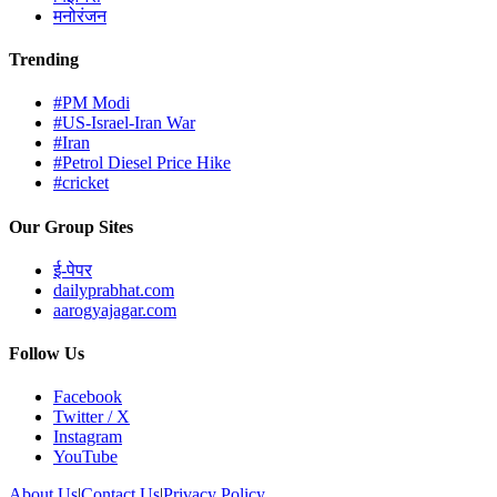
मनोरंजन
Trending
#PM Modi
#US-Israel-Iran War
#Iran
#Petrol Diesel Price Hike
#cricket
Our Group Sites
ई-पेपर
dailyprabhat.com
aarogyajagar.com
Follow Us
Facebook
Twitter / X
Instagram
YouTube
About Us
|
Contact Us
|
Privacy Policy