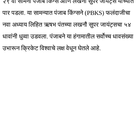
२९ वा सामना पंजाब किंग्स आणि लखनौ सुपर जायंट्स यांच्यात
पार पडला. या सामन्यात पंजाब किंग्सने (PBKS) फलंदाजीचा
नवा अध्याय लिहित ऋषभ पंतच्या लखनौ सुपर जायंट्सचा ५४
धावांनी धुव्वा उडवला. पंजाबने या हंगामातील सर्वोच्च धावसंख्या
उभारून क्रिकेट विश्वाचे लक्ष वेधून घेतले आहे.