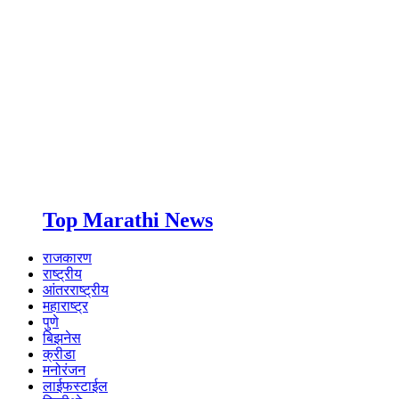
Top Marathi News
राजकारण
राष्ट्रीय
आंतरराष्ट्रीय
महाराष्ट्र
पुणे
बिझनेस
क्रीडा
मनोरंजन
लाईफस्टाईल