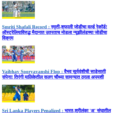
Smriti Shafali Record :
स्मृती-शफाली जोडीचा वर्ल्ड रेकॉर्ड!
ऑस्ट्रेलियाविरुद्ध मैदानात उतरताच मोडला न्यूझीलंडच्या जोडीचा
विक्रम
Vaibhav Sooryavanshi Flop :
वैभव सूर्यवंशीची साडेसाती
संपेना! तिरंगी मालिकेतील सलग चौथ्या सामन्यात ठरला अपयशी
Sri Lanka Players Penalized :
भारत-श्रीलंका 'अ' संघातील