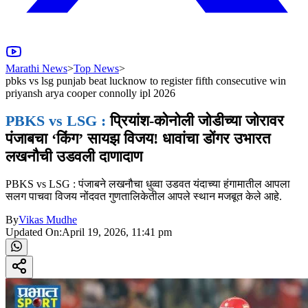
Marathi News
>
Top News
>
pbks vs lsg punjab beat lucknow to register fifth consecutive win
priyansh arya cooper connolly ipl 2026
PBKS vs LSG :
प्रियांश-कोनोली जोडीच्या जोरावर
पंजाबचा ‘किंग’ सायझ विजय! धावांचा डोंगर उभारत
लखनौची उडवली दाणादाण
PBKS vs LSG : पंजाबने लखनौचा धुव्वा उडवत यंदाच्या हंगामातील आपला
सलग पाचवा विजय नोंदवत गुणतालिकेतील आपले स्थान मजबूत केले आहे.
By
Vikas Mudhe
Updated On:
April 19, 2026, 11:41 pm