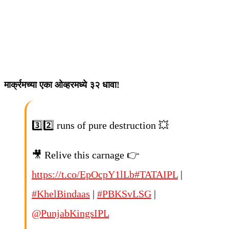
मार्क्रमच्या एका ओव्हरमध्ये ३२ धावा!
3️⃣2️⃣ runs of pure destruction 💥
🎥 Relive this carnage 👉
https://t.co/EpOcpY1lLb
#TATAIPL
|
#KhelBindaas
|
#PBKSvLSG
|
@PunjabKingsIPL