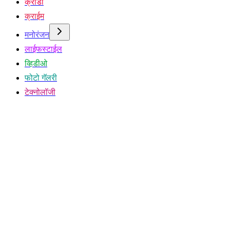
क्रीडा
क्राईम
मनोरंजन
लाईफस्टाईल
व्हिडीओ
फोटो गॅलरी
टेक्नोलॉजी