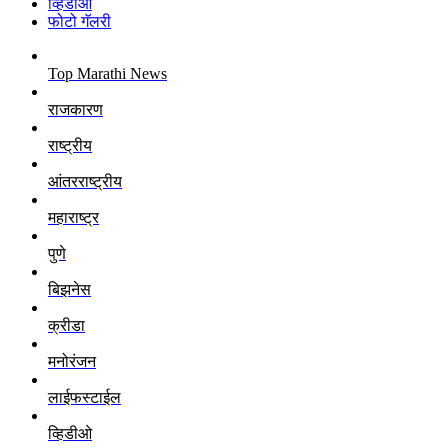
व्हिडीओ
फोटो गॅलरी
Top Marathi News
राजकारण
राष्ट्रीय
आंतरराष्ट्रीय
महाराष्ट्र
पुणे
बिझनेस
क्रीडा
मनोरंजन
लाईफस्टाईल
व्हिडीओ