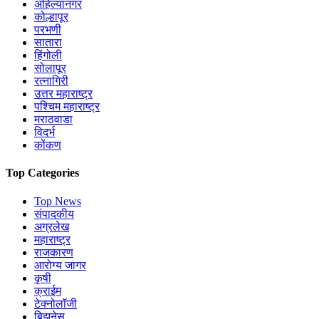
अहिल्यानगर
कोल्हापूर
परभणी
सातारा
हिंगोली
सोलापूर
रत्नागिरी
उत्तर महाराष्ट्र
पश्चिम महाराष्ट्र
मराठवाडा
विदर्भ
कोंकण
Top Categories
Top News
संपादकीय
अग्रलेख
महाराष्ट्र
राजकारण
आरोग्य जागर
कृषी
क्राईम
टेक्नोलॉजी
बिझनेस