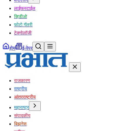
मनोरंजन
लाईफस्टाईल
व्हिडीओ
फोटो गॅलरी
टेक्नोलॉजी
होम
ई-पेपर
राजकारण
राष्ट्रीय
आंतरराष्ट्रीय
महाराष्ट्र
संपादकीय
बिझनेस