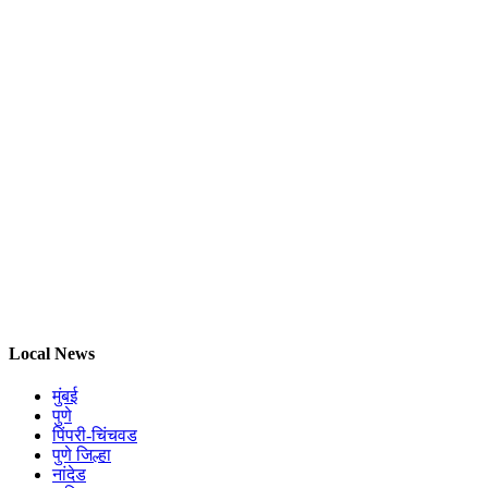
Local News
मुंबई
पुणे
पिंपरी-चिंचवड
पुणे जिल्हा
नांदेड