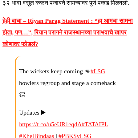
३२ धावा वसूल करून पंजाबने सामन्यावर पूर्ण पकड मिळवली.
हेही वाचा – Riyan Parag Statement :
“हा आमचा सामना
होता, पण…”, रियान परागने राजस्थानच्या पराभवाचे खापर
कोणावर फोडलं?
The wickets keep coming 👊
#LSG
bowlers regroup and stage a comeback
👏
Updates ▶️
https://t.co/u5eUR1eqdA
#TATAIPL
|
#KhelBindaas
|
#PBKSvLSG