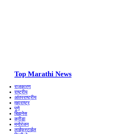
Top Marathi News
राजकारण
राष्ट्रीय
आंतरराष्ट्रीय
महाराष्ट्र
पुणे
बिझनेस
क्रीडा
मनोरंजन
लाईफस्टाईल