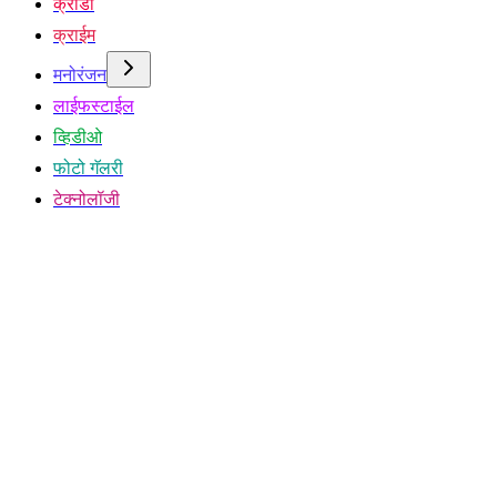
क्रीडा
क्राईम
मनोरंजन
लाईफस्टाईल
व्हिडीओ
फोटो गॅलरी
टेक्नोलॉजी