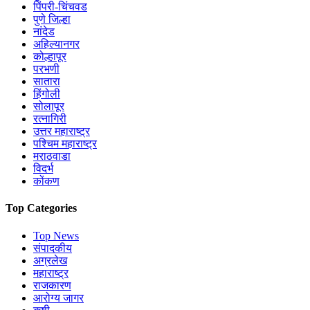
पिंपरी-चिंचवड
पुणे जिल्हा
नांदेड
अहिल्यानगर
कोल्हापूर
परभणी
सातारा
हिंगोली
सोलापूर
रत्नागिरी
उत्तर महाराष्ट्र
पश्चिम महाराष्ट्र
मराठवाडा
विदर्भ
कोंकण
Top Categories
Top News
संपादकीय
अग्रलेख
महाराष्ट्र
राजकारण
आरोग्य जागर