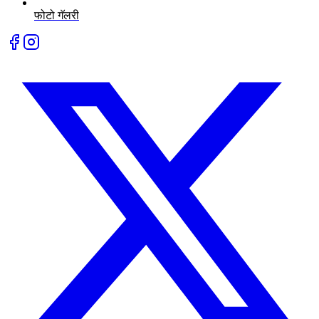
फोटो गॅलरी