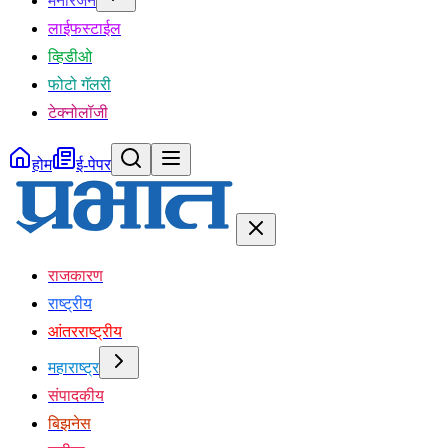
मनोरंजन
लाईफस्टाईल
व्हिडीओ
फोटो गॅलरी
टेक्नोलॉजी
होम
ई-पेपर
राजकारण
राष्ट्रीय
आंतरराष्ट्रीय
महाराष्ट्र
संपादकीय
बिझनेस