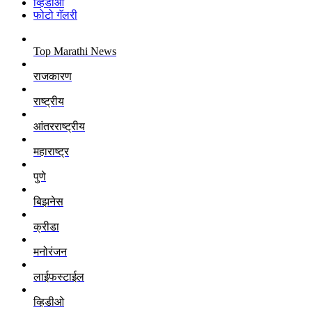
व्हिडीओ
फोटो गॅलरी
Top Marathi News
राजकारण
राष्ट्रीय
आंतरराष्ट्रीय
महाराष्ट्र
पुणे
बिझनेस
क्रीडा
मनोरंजन
लाईफस्टाईल
व्हिडीओ