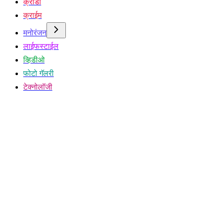
क्रीडा
क्राईम
मनोरंजन
लाईफस्टाईल
व्हिडीओ
फोटो गॅलरी
टेक्नोलॉजी