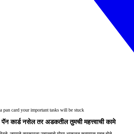
a pan card your important tasks will be stuck
 पॅन कार्ड नसेल तर अडकतील तुमची महत्त्वाची कामे
ड ठेवते, ज्यामुळे सरकारला उत्पन्नाचे योग्य आकलन करण्यास मदत होते.