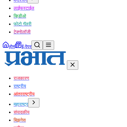
मनोरंजन
लाईफस्टाईल
व्हिडीओ
फोटो गॅलरी
टेक्नोलॉजी
होम
ई-पेपर
राजकारण
राष्ट्रीय
आंतरराष्ट्रीय
महाराष्ट्र
संपादकीय
बिझनेस