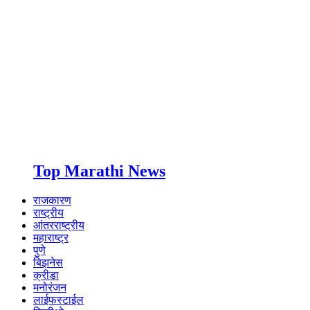
Top Marathi News
राजकारण
राष्ट्रीय
आंतरराष्ट्रीय
महाराष्ट्र
पुणे
बिझनेस
क्रीडा
मनोरंजन
लाईफस्टाईल