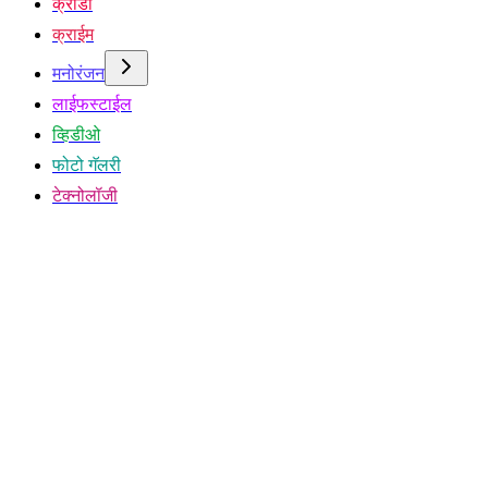
क्रीडा
क्राईम
मनोरंजन
लाईफस्टाईल
व्हिडीओ
फोटो गॅलरी
टेक्नोलॉजी