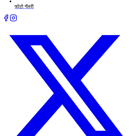
फोटो गॅलरी