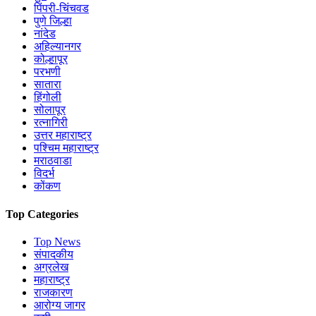
पिंपरी-चिंचवड
पुणे जिल्हा
नांदेड
अहिल्यानगर
कोल्हापूर
परभणी
सातारा
हिंगोली
सोलापूर
रत्नागिरी
उत्तर महाराष्ट्र
पश्चिम महाराष्ट्र
मराठवाडा
विदर्भ
कोंकण
Top Categories
Top News
संपादकीय
अग्रलेख
महाराष्ट्र
राजकारण
आरोग्य जागर