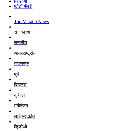
व्हिडीओ
फोटो गॅलरी
Top Marathi News
राजकारण
राष्ट्रीय
आंतरराष्ट्रीय
महाराष्ट्र
पुणे
बिझनेस
क्रीडा
मनोरंजन
लाईफस्टाईल
व्हिडीओ