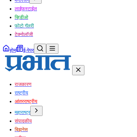
मनोरंजन
लाईफस्टाईल
व्हिडीओ
फोटो गॅलरी
टेक्नोलॉजी
होम
ई-पेपर
राजकारण
राष्ट्रीय
आंतरराष्ट्रीय
महाराष्ट्र
संपादकीय
बिझनेस