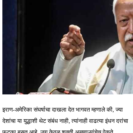
इराण-अमेरिका संघर्षाचा दाखला देत भागवत म्हणाले की, ज्या
देशांचा या युद्धाशी थेट संबंध नाही, त्यांनाही वाढत्या इंधन दरांचा
फटका बसत आहे. जग केवळ शक्ती असणाऱ्यांचेच ऐकते.