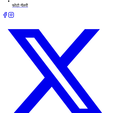
फोटो गॅलरी