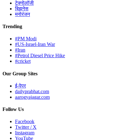
टेक्नोलॉजी
बिझनेस
मनोरंजन
Trending
#PM Modi
#US-Israel-Iran War
#Iran
#Petrol Diesel Price Hike
#cricket
Our Group Sites
ई-पेपर
dailyprabhat.com
aarogyajagar.com
Follow Us
Facebook
Twitter / X
Instagram
YouTube