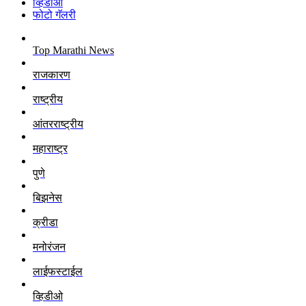
व्हिडीओ
फोटो गॅलरी
Top Marathi News
राजकारण
राष्ट्रीय
आंतरराष्ट्रीय
महाराष्ट्र
पुणे
बिझनेस
क्रीडा
मनोरंजन
लाईफस्टाईल
व्हिडीओ