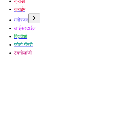
क्रीडा
क्राईम
मनोरंजन
लाईफस्टाईल
व्हिडीओ
फोटो गॅलरी
टेक्नोलॉजी