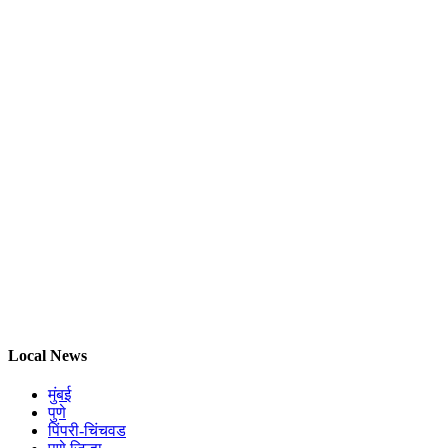
Local News
मुंबई
पुणे
पिंपरी-चिंचवड