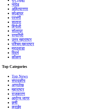
पुणे जिल्हा
नांदेड
अहिल्यानगर
कोल्हापूर
परभणी
सातारा
हिंगोली
सोलापूर
रत्नागिरी
उत्तर महाराष्ट्र
पश्चिम महाराष्ट्र
मराठवाडा
विदर्भ
कोंकण
Top Categories
Top News
संपादकीय
अग्रलेख
महाराष्ट्र
राजकारण
आरोग्य जागर
कृषी
क्राईम