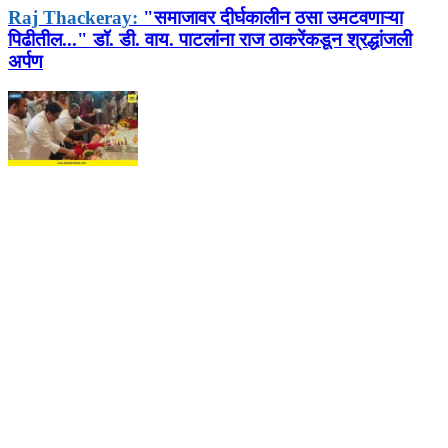
Raj Thackeray:
"समाजावर दीर्घकालीन ठसा उमटवणाऱ्या
पिढीतील..." डॉ. डी. वाय. पाटलांना राज ठाकरेंकडून श्रद्धांजली
अर्पण