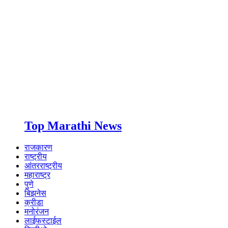
Top Marathi News
राजकारण
राष्ट्रीय
आंतरराष्ट्रीय
महाराष्ट्र
पुणे
बिझनेस
क्रीडा
मनोरंजन
लाईफस्टाईल