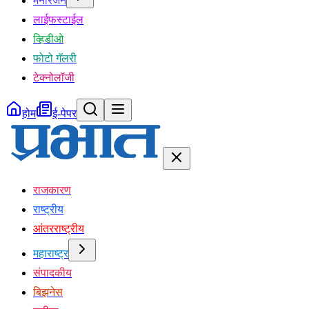
मनोरंजन
लाईफस्टाईल
व्हिडीओ
फोटो गॅलरी
टेक्नोलॉजी
होम
ई-पेपर
राजकारण
राष्ट्रीय
आंतरराष्ट्रीय
महाराष्ट्र
संपादकीय
बिझनेस