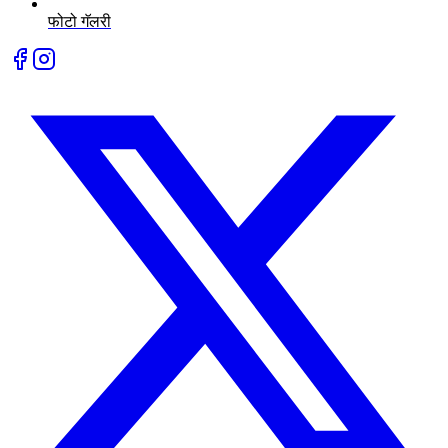
फोटो गॅलरी