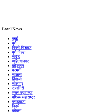
Local News
मुंबई
पुणे
पिंपरी-चिंचवड
पुणे जिल्हा
नांदेड
अहिल्यानगर
कोल्हापूर
परभणी
सातारा
हिंगोली
सोलापूर
रत्नागिरी
उत्तर महाराष्ट्र
पश्चिम महाराष्ट्र
मराठवाडा
विदर्भ
कोंकण