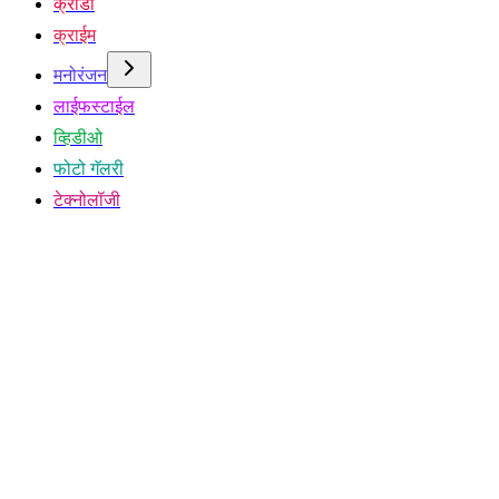
क्रीडा
क्राईम
मनोरंजन
लाईफस्टाईल
व्हिडीओ
फोटो गॅलरी
टेक्नोलॉजी