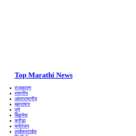
Top Marathi News
राजकारण
राष्ट्रीय
आंतरराष्ट्रीय
महाराष्ट्र
पुणे
बिझनेस
क्रीडा
मनोरंजन
लाईफस्टाईल