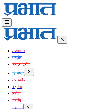
राजकारण
राष्ट्रीय
आंतरराष्ट्रीय
महाराष्ट्र
संपादकीय
बिझनेस
क्रीडा
क्राईम