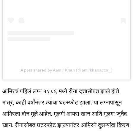
A post shared by Aamir Khan (@amirkhanactor_)
आमिरचं पहिलं लग्न १९८६ मध्ये रीना दत्तासोबत झाले होते.
मात्र, काही वर्षांनंतर त्यांचा घटस्फोट झाला. या लग्नापासून
आमिरला दोन मुले आहेत. मुलगी आयरा खान आणि मुलगा जुनैद
खान. रीनासोबत घटस्फोट झाल्यानंतर आमिरने दुसऱ्यांदा किरण