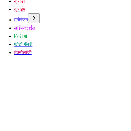
क्रीडा
क्राईम
मनोरंजन
लाईफस्टाईल
व्हिडीओ
फोटो गॅलरी
टेक्नोलॉजी