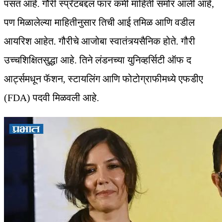
पसंत आहे. गौरी स्प्रॅटबद्दल फार कमी माहिती समोर आली आहे,
पण मिळालेल्या माहितीनुसार तिची आई तमिळ आणि वडील
आयरिश आहेत. गौरीचे आजोबा स्वातंत्र्यसैनिक होते. गौरी
उच्चशिक्षितसुद्धा आहे. तिने लंडनच्या युनिव्हर्सिटी ऑफ द
आर्ट्समधून फॅशन, स्टायलिंग आणि फोटोग्राफीमध्ये एफडीए
(FDA) पदवी मिळवली आहे.