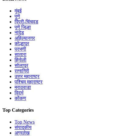
मुंबई
पुणे
पिंपरी-चिंचवड
पुणे जिल्हा
नांदेड
अहिल्यानगर
कोल्हापूर
परभणी
सातारा
हिंगोली
सोलापूर
रत्नागिरी
उत्तर महाराष्ट्र
पश्चिम महाराष्ट्र
मराठवाडा
विदर्भ
कोंकण
Top Categories
Top News
संपादकीय
अग्रलेख