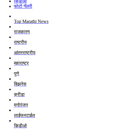
व्हिडीओ
फोटो गॅलरी
Top Marathi News
राजकारण
राष्ट्रीय
आंतरराष्ट्रीय
महाराष्ट्र
पुणे
बिझनेस
क्रीडा
मनोरंजन
लाईफस्टाईल
व्हिडीओ