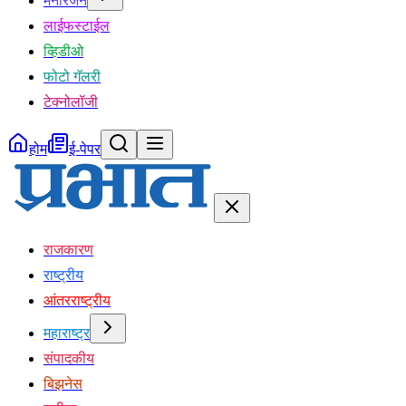
मनोरंजन
लाईफस्टाईल
व्हिडीओ
फोटो गॅलरी
टेक्नोलॉजी
होम
ई-पेपर
राजकारण
राष्ट्रीय
आंतरराष्ट्रीय
महाराष्ट्र
संपादकीय
बिझनेस