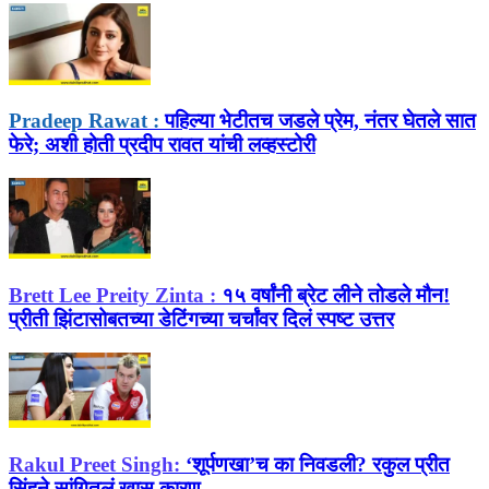
Pradeep Rawat :
पहिल्या भेटीतच जडले प्रेम, नंतर घेतले सात
फेरे; अशी होती प्रदीप रावत यांची लव्हस्टोरी
Brett Lee Preity Zinta :
१५ वर्षांनी ब्रेट लीने तोडले मौन!
प्रीती झिंटासोबतच्या डेटिंगच्या चर्चांवर दिलं स्पष्ट उत्तर
Rakul Preet Singh:
‘शूर्पणखा’च का निवडली? रकुल प्रीत
सिंहने सांगितलं खास कारण