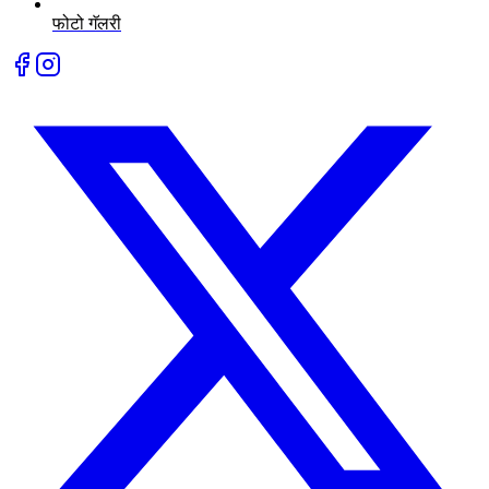
फोटो गॅलरी