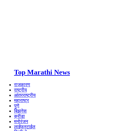
Top Marathi News
राजकारण
राष्ट्रीय
आंतरराष्ट्रीय
महाराष्ट्र
पुणे
बिझनेस
क्रीडा
मनोरंजन
लाईफस्टाईल