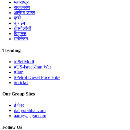
महाराष्ट्र
राजकारण
आरोग्य जागर
कृषी
क्राईम
टेक्नोलॉजी
बिझनेस
मनोरंजन
Trending
#PM Modi
#US-Israel-Iran War
#Iran
#Petrol Diesel Price Hike
#cricket
Our Group Sites
ई-पेपर
dailyprabhat.com
aarogyajagar.com
Follow Us