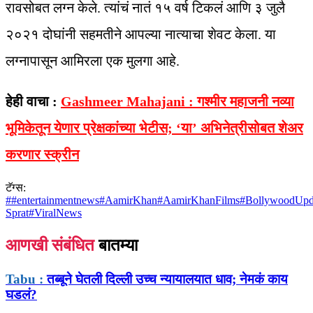
रावसोबत लग्न केले. त्यांचं नातं १५ वर्ष टिकलं आणि ३ जुलै
२०२१ दोघांनी सहमतीने आपल्या नात्याचा शेवट केला. या
लग्नापासून आमिरला एक मुलगा आहे.
हेही वाचा :
Gashmeer Mahajani : गश्मीर महाजनी नव्या
भूमिकेतून येणार प्रेक्षकांच्या भेटीस; ‘या’ अभिनेत्रीसोबत शेअर
करणार स्क्रीन
टॅग्स:
#
#entertainmentnews
#
AamirKhan
#
AamirKhanFilms
#
BollywoodUpd
Sprat
#
ViralNews
आणखी संबंधित
बातम्या
Tabu :
तब्बूने घेतली दिल्ली उच्च न्यायालयात धाव; नेमकं काय
घडलं?