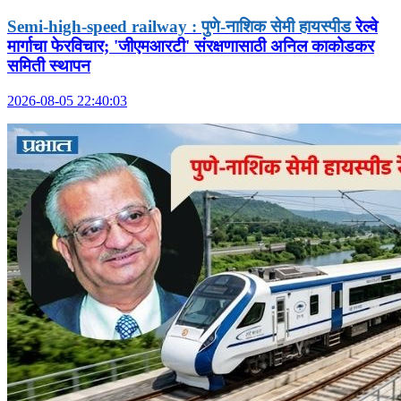
Semi-high-speed railway : पुणे-नाशिक सेमी हायस्पीड
रेल्वे
मार्गाचा फेरविचार; 'जीएमआरटी' संरक्षणासाठी अनिल काकोडकर
समिती स्थापन
2026-08-05 22:40:03