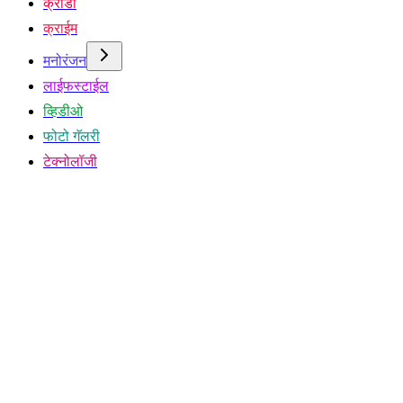
क्रीडा
क्राईम
मनोरंजन
लाईफस्टाईल
व्हिडीओ
फोटो गॅलरी
टेक्नोलॉजी