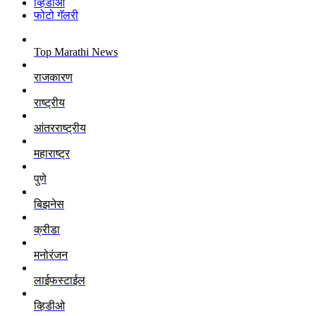
व्हिडीओ
फोटो गॅलरी
Top Marathi News
राजकारण
राष्ट्रीय
आंतरराष्ट्रीय
महाराष्ट्र
पुणे
बिझनेस
क्रीडा
मनोरंजन
लाईफस्टाईल
व्हिडीओ