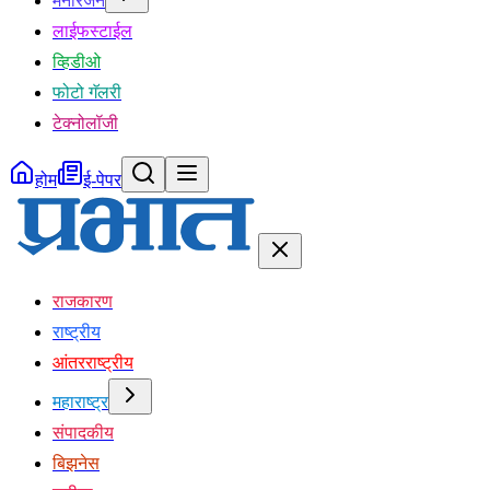
मनोरंजन
लाईफस्टाईल
व्हिडीओ
फोटो गॅलरी
टेक्नोलॉजी
होम
ई-पेपर
राजकारण
राष्ट्रीय
आंतरराष्ट्रीय
महाराष्ट्र
संपादकीय
बिझनेस