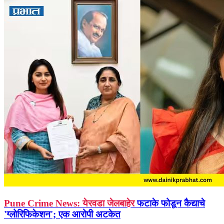
Pune Crime News: येरवडा जेलबाहेर
फटाके फोडून कैद्याचे
'ग्लोरिफिकेशन'; एक आरोपी अटकेत