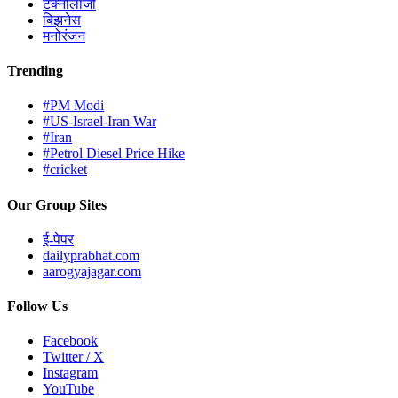
टेक्नोलॉजी
बिझनेस
मनोरंजन
Trending
#PM Modi
#US-Israel-Iran War
#Iran
#Petrol Diesel Price Hike
#cricket
Our Group Sites
ई-पेपर
dailyprabhat.com
aarogyajagar.com
Follow Us
Facebook
Twitter / X
Instagram
YouTube