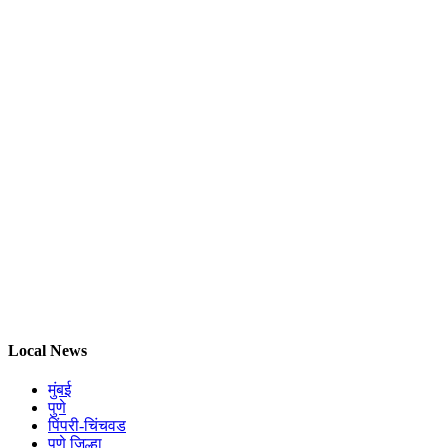
Local News
मुंबई
पुणे
पिंपरी-चिंचवड
पुणे जिल्हा