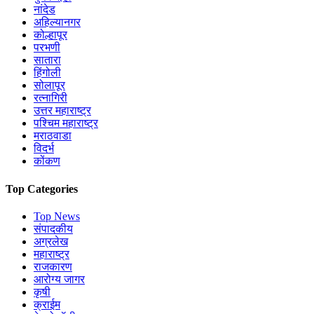
नांदेड
अहिल्यानगर
कोल्हापूर
परभणी
सातारा
हिंगोली
सोलापूर
रत्नागिरी
उत्तर महाराष्ट्र
पश्चिम महाराष्ट्र
मराठवाडा
विदर्भ
कोंकण
Top Categories
Top News
संपादकीय
अग्रलेख
महाराष्ट्र
राजकारण
आरोग्य जागर
कृषी
क्राईम