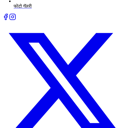
फोटो गॅलरी