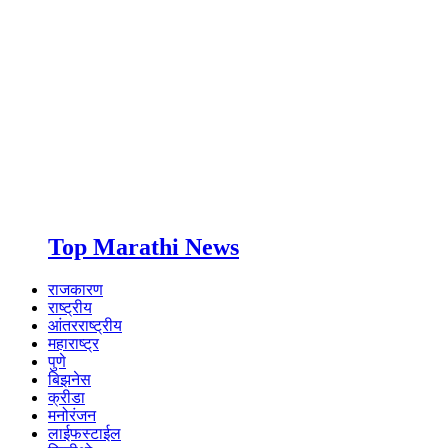
Top Marathi News
राजकारण
राष्ट्रीय
आंतरराष्ट्रीय
महाराष्ट्र
पुणे
बिझनेस
क्रीडा
मनोरंजन
लाईफस्टाईल