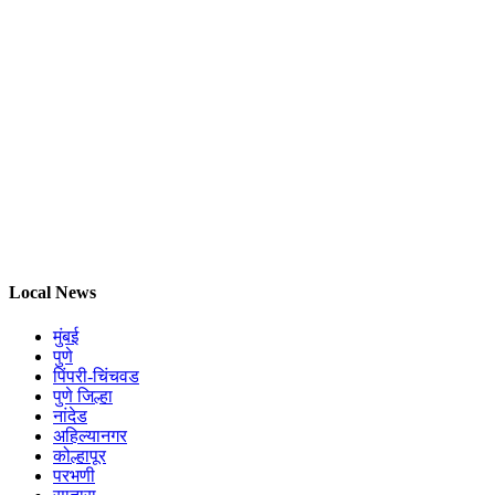
Local News
मुंबई
पुणे
पिंपरी-चिंचवड
पुणे जिल्हा
नांदेड
अहिल्यानगर
कोल्हापूर
परभणी