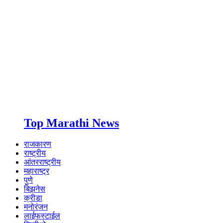
Top Marathi News
राजकारण
राष्ट्रीय
आंतरराष्ट्रीय
महाराष्ट्र
पुणे
बिझनेस
क्रीडा
मनोरंजन
लाईफस्टाईल