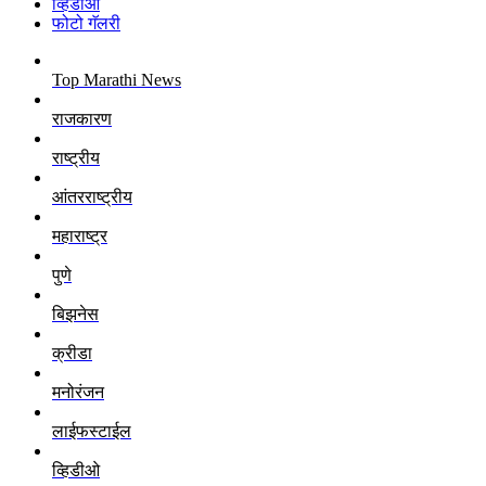
व्हिडीओ
फोटो गॅलरी
Top Marathi News
राजकारण
राष्ट्रीय
आंतरराष्ट्रीय
महाराष्ट्र
पुणे
बिझनेस
क्रीडा
मनोरंजन
लाईफस्टाईल
व्हिडीओ