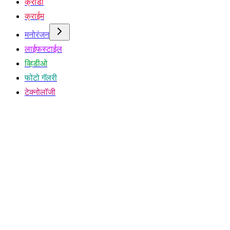
क्रीडा
क्राईम
मनोरंजन
लाईफस्टाईल
व्हिडीओ
फोटो गॅलरी
टेक्नोलॉजी