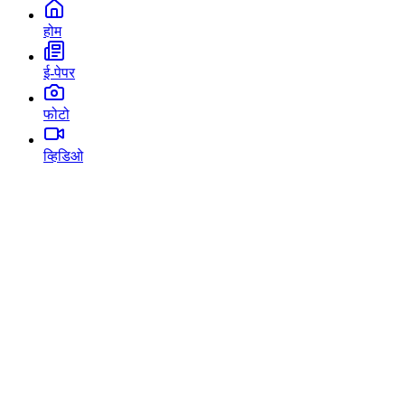
होम
ई-पेपर
फोटो
व्हिडिओ