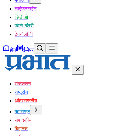
मनोरंजन
लाईफस्टाईल
व्हिडीओ
फोटो गॅलरी
टेक्नोलॉजी
होम
ई-पेपर
राजकारण
राष्ट्रीय
आंतरराष्ट्रीय
महाराष्ट्र
संपादकीय
बिझनेस