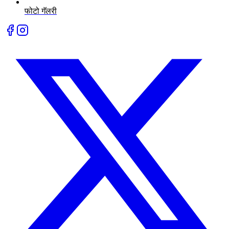
फोटो गॅलरी