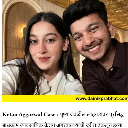
Ketan Aggarwal Case :
पुण्याजवळील लोहगडावर प्रसिद्ध
बांधकाम व्यावसायिक केतन अग्रवाल यांची दरीत ढकलून हत्या