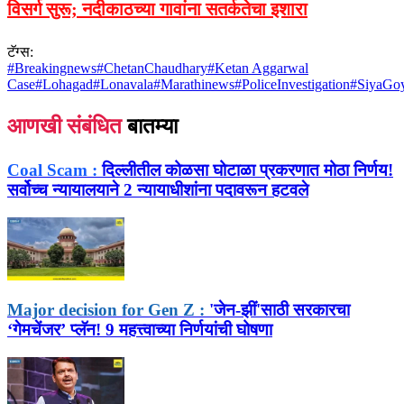
विसर्ग सुरू; नदीकाठच्या गावांना सतर्कतेचा इशारा
टॅग्स:
#
Breakingnews
#
ChetanChaudhary
#
Ketan Aggarwal
Case
#
Lohagad
#
Lonavala
#
Marathinews
#
PoliceInvestigation
#
SiyaGo
आणखी संबंधित
बातम्या
Coal Scam :
दिल्लीतील कोळसा घोटाळा प्रकरणात मोठा निर्णय!
सर्वोच्च न्यायालयाने 2 न्यायाधीशांना पदावरून हटवले
Major decision for Gen Z :
'जेन-झीं'साठी सरकारचा
‘गेमचेंजर’ प्लॅन! 9 महत्त्वाच्या निर्णयांची घोषणा