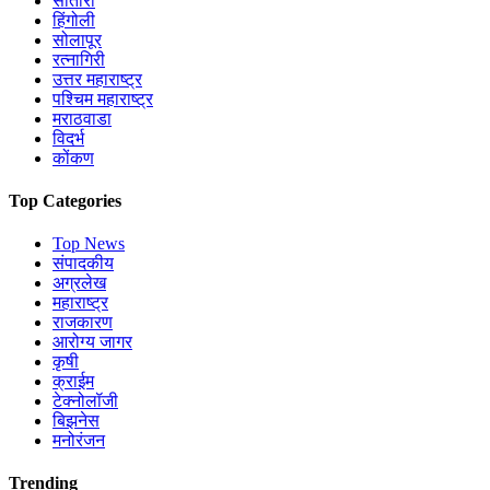
सातारा
हिंगोली
सोलापूर
रत्नागिरी
उत्तर महाराष्ट्र
पश्चिम महाराष्ट्र
मराठवाडा
विदर्भ
कोंकण
Top Categories
Top News
संपादकीय
अग्रलेख
महाराष्ट्र
राजकारण
आरोग्य जागर
कृषी
क्राईम
टेक्नोलॉजी
बिझनेस
मनोरंजन
Trending