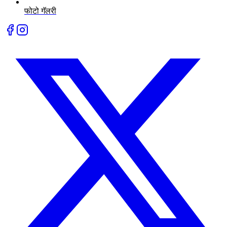
फोटो गॅलरी