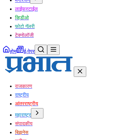
मनोरंजन
लाईफस्टाईल
व्हिडीओ
फोटो गॅलरी
टेक्नोलॉजी
होम
ई-पेपर
राजकारण
राष्ट्रीय
आंतरराष्ट्रीय
महाराष्ट्र
संपादकीय
बिझनेस