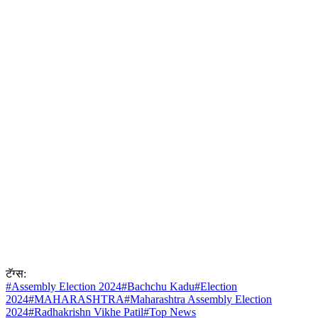
टॅग्स:
#
Assembly Election 2024
#
Bachchu Kadu
#
Election
2024
#
MAHARASHTRA
#
Maharashtra Assembly Election
2024
#
Radhakrishn Vikhe Patil
#
Top News