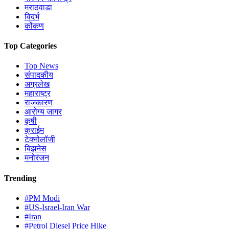
मराठवाडा
विदर्भ
कोंकण
Top Categories
Top News
संपादकीय
अग्रलेख
महाराष्ट्र
राजकारण
आरोग्य जागर
कृषी
क्राईम
टेक्नोलॉजी
बिझनेस
मनोरंजन
Trending
#PM Modi
#US-Israel-Iran War
#Iran
#Petrol Diesel Price Hike