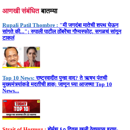
आणखी संबंधित
बातम्या
Rupali Patil Thombre :
"मी जगदंबा मातेची शपथ घेऊन
सांगते की..."; रुपाली पाटील ठोंबरेंचा गौप्यस्फोट, सगळचं सांगून
टाकलं
Top 10 News:
राष्ट्रवादीत पुन्हा वाद? ते ऋषभ पंतची
मुख्यमंत्र्यांकडे मदतीची हाक; जाणून घ्या आजच्या Top 10
News...
Strait of Hormuz :
होर्मुझ ६० दिवस खुली ठेवण्यास इराण-