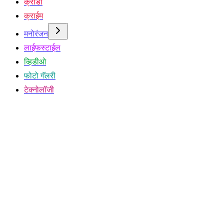
क्रीडा
क्राईम
मनोरंजन
लाईफस्टाईल
व्हिडीओ
फोटो गॅलरी
टेक्नोलॉजी