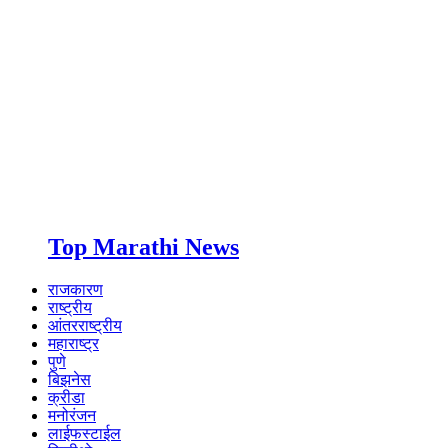
Top Marathi News
राजकारण
राष्ट्रीय
आंतरराष्ट्रीय
महाराष्ट्र
पुणे
बिझनेस
क्रीडा
मनोरंजन
लाईफस्टाईल