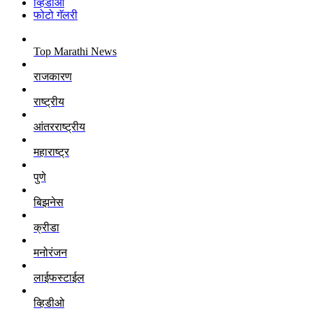
व्हिडीओ
फोटो गॅलरी
Top Marathi News
राजकारण
राष्ट्रीय
आंतरराष्ट्रीय
महाराष्ट्र
पुणे
बिझनेस
क्रीडा
मनोरंजन
लाईफस्टाईल
व्हिडीओ