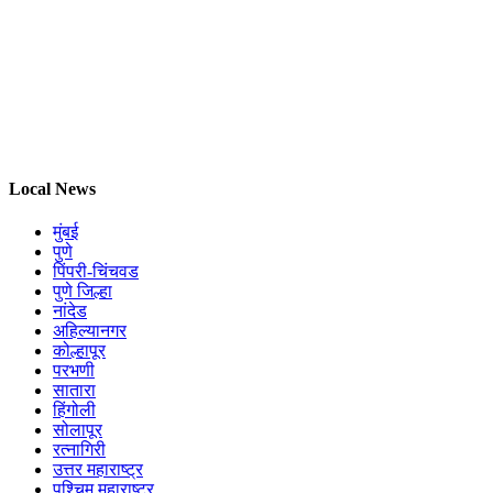
Local News
मुंबई
पुणे
पिंपरी-चिंचवड
पुणे जिल्हा
नांदेड
अहिल्यानगर
कोल्हापूर
परभणी
सातारा
हिंगोली
सोलापूर
रत्नागिरी
उत्तर महाराष्ट्र
पश्चिम महाराष्ट्र