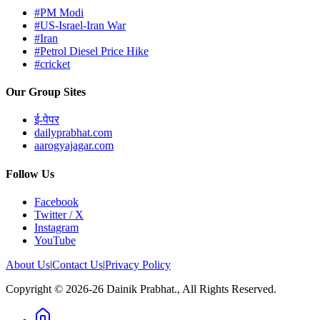
#PM Modi
#US-Israel-Iran War
#Iran
#Petrol Diesel Price Hike
#cricket
Our Group Sites
ई-पेपर
dailyprabhat.com
aarogyajagar.com
Follow Us
Facebook
Twitter / X
Instagram
YouTube
About Us
|
Contact Us
|
Privacy Policy
Copyright © 2026-26 Dainik Prabhat., All Rights Reserved.