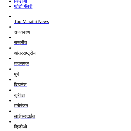
व्हिडीओ
फोटो गॅलरी
Top Marathi News
राजकारण
राष्ट्रीय
आंतरराष्ट्रीय
महाराष्ट्र
पुणे
बिझनेस
क्रीडा
मनोरंजन
लाईफस्टाईल
व्हिडीओ