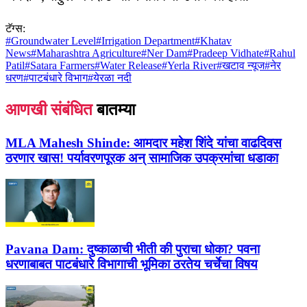
टॅग्स:
#
Groundwater Level
#
Irrigation Department
#
Khatav
News
#
Maharashtra Agriculture
#
Ner Dam
#
Pradeep Vidhate
#
Rahul
Patil
#
Satara Farmers
#
Water Release
#
Yerla River
#
खटाव न्यूज
#
नेर
धरण
#
पाटबंधारे विभाग
#
येरळा नदी
आणखी संबंधित
बातम्या
MLA Mahesh Shinde:
आमदार महेश शिंदे यांचा वाढदिवस
ठरणार खास! पर्यावरणपूरक अन् सामाजिक उपक्रमांचा धडाका
Pavana Dam:
दुष्काळाची भीती की पुराचा धोका? पवना
धरणाबाबत पाटबंधारे विभागाची भूमिका ठरतेय चर्चेचा विषय