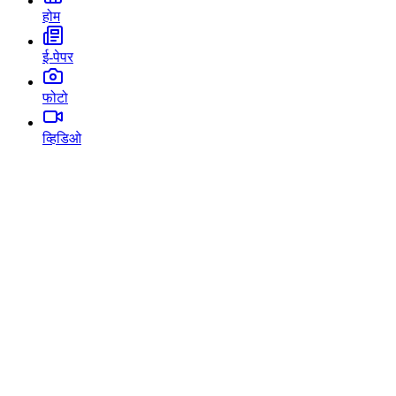
होम
ई-पेपर
फोटो
व्हिडिओ