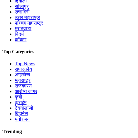
हिंगोली
सोलापूर
रत्नागिरी
उत्तर महाराष्ट्र
पश्चिम महाराष्ट्र
मराठवाडा
विदर्भ
कोंकण
Top Categories
Top News
संपादकीय
अग्रलेख
महाराष्ट्र
राजकारण
आरोग्य जागर
कृषी
क्राईम
टेक्नोलॉजी
बिझनेस
मनोरंजन
Trending