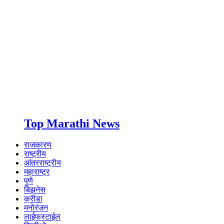
Top Marathi News
राजकारण
राष्ट्रीय
आंतरराष्ट्रीय
महाराष्ट्र
पुणे
बिझनेस
क्रीडा
मनोरंजन
लाईफस्टाईल