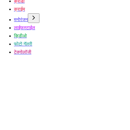
क्रीडा
क्राईम
मनोरंजन
लाईफस्टाईल
व्हिडीओ
फोटो गॅलरी
टेक्नोलॉजी