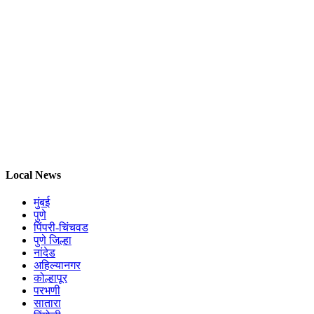
Local News
मुंबई
पुणे
पिंपरी-चिंचवड
पुणे जिल्हा
नांदेड
अहिल्यानगर
कोल्हापूर
परभणी
सातारा