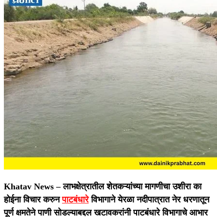
Khatav News –
लाभक्षेत्रातील शेतकऱ्यांच्या मागणीचा उशीरा का
होईना विचार करुन
पाटबंधारे
विभागाने येरळा नदीपात्रात नेर धरणातून
पूर्ण क्षमतेने पाणी सोडल्याबद्दल खटावकरांनी पाटबंधारे विभागाचे आभार