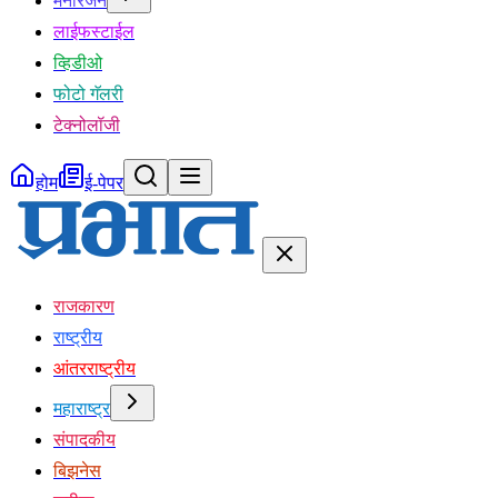
मनोरंजन
लाईफस्टाईल
व्हिडीओ
फोटो गॅलरी
टेक्नोलॉजी
होम
ई-पेपर
राजकारण
राष्ट्रीय
आंतरराष्ट्रीय
महाराष्ट्र
संपादकीय
बिझनेस