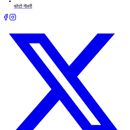
फोटो गॅलरी