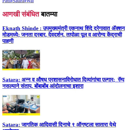
Patil
#
Satara
#
Wai
आणखी संबंधित
बातम्या
Eknath Shinde :
उपमुख्यमंत्री एकनाथ शिंदे दरेगावात ॲक्शन
मोडमध्ये; जनता दरबार, देवदर्शन, तापोळा पूल व आरोग्य केंद्राची
पाहणी
Satara:
अन्न व औषध प्रशासनाविरोधात दिव्यांगांचा एल्गार; रॅम्प
नसल्याने संताप, बोंबाबोंब आंदोलनाचा इशारा
Satara:
जागतिक आदिवासी दिनाचे ९ ऑगष्टला सातारा येथे