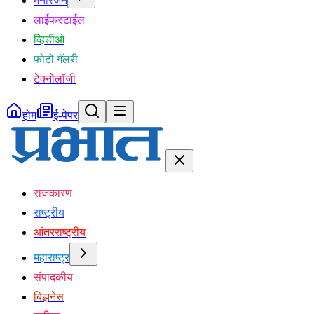
मनोरंजन
लाईफस्टाईल
व्हिडीओ
फोटो गॅलरी
टेक्नोलॉजी
होम
ई-पेपर
राजकारण
राष्ट्रीय
आंतरराष्ट्रीय
महाराष्ट्र
संपादकीय
बिझनेस