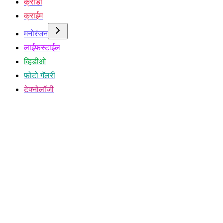
क्रीडा
क्राईम
मनोरंजन
लाईफस्टाईल
व्हिडीओ
फोटो गॅलरी
टेक्नोलॉजी