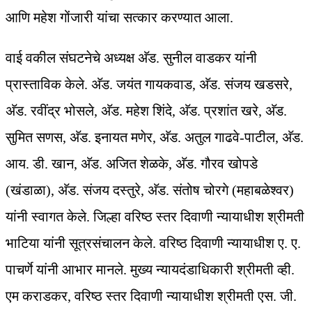
आणि महेश गोंजारी यांचा सत्कार करण्यात आला.
वाई वकील संघटनेचे अध्यक्ष अ‍ॅड. सुनील वाडकर यांनी
प्रास्ताविक केले. अ‍ॅड. जयंत गायकवाड, अ‍ॅड. संजय खडसरे,
अ‍ॅड. रवींद्र भोसले, अ‍ॅड. महेश शिंदे, अ‍ॅड. प्रशांत खरे, अ‍ॅड.
सुमित सणस, अ‍ॅड. इनायत मणेर, अ‍ॅड. अतुल गाढवे-पाटील, अ‍ॅड.
आय. डी. खान, अ‍ॅड. अजित शेळके, अ‍ॅड. गौरव खोपडे
(खंडाळा), अ‍ॅड. संजय दस्तुरे, अ‍ॅड. संतोष चोरगे (महाबळेश्वर)
यांनी स्वागत केले. जिल्हा वरिष्ठ स्तर दिवाणी न्यायाधीश श्रीमती
भाटिया यांनी सूत्रसंचालन केले. वरिष्ठ दिवाणी न्यायाधीश ए. ए.
पाचर्णे यांनी आभार मानले. मुख्य न्यायदंडाधिकारी श्रीमती व्ही.
एम कराडकर, वरिष्ठ स्तर दिवाणी न्यायाधीश श्रीमती एस. जी.