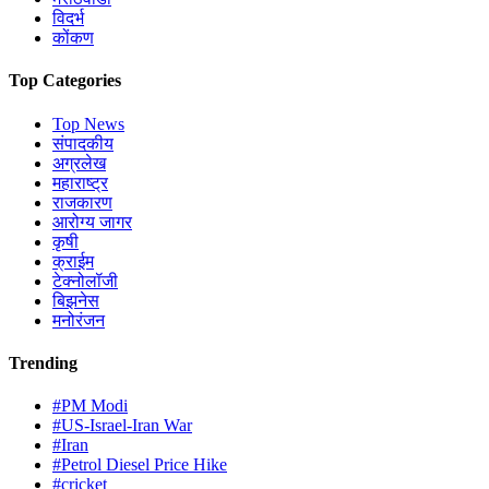
विदर्भ
कोंकण
Top Categories
Top News
संपादकीय
अग्रलेख
महाराष्ट्र
राजकारण
आरोग्य जागर
कृषी
क्राईम
टेक्नोलॉजी
बिझनेस
मनोरंजन
Trending
#PM Modi
#US-Israel-Iran War
#Iran
#Petrol Diesel Price Hike
#cricket