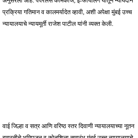
अनुसरला आहे. पेपरलेस कामकाज, ई-फायलिंग यातून न्यायदान
प्रक्रिया गतिमान व कालमर्यादेत व्हावी, अशी अपेक्षा मुंबई उच्च
न्यायालयाचे न्यायमूर्ती राजेश पाटील यांनी व्यक्त केली.
वाई जिल्हा व सत्र आणि वरिष्ठ स्तर दिवाणी न्यायालयाच्या नूतन
इमारतीचे भूमिपूजन व कोनशिला समारंभ मुंबई उच्च न्यायालयाचे