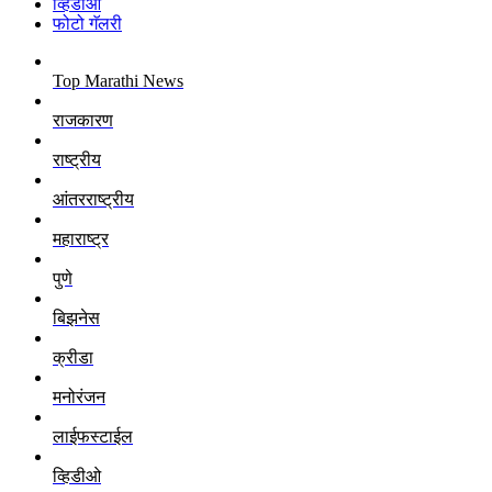
व्हिडीओ
फोटो गॅलरी
Top Marathi News
राजकारण
राष्ट्रीय
आंतरराष्ट्रीय
महाराष्ट्र
पुणे
बिझनेस
क्रीडा
मनोरंजन
लाईफस्टाईल
व्हिडीओ