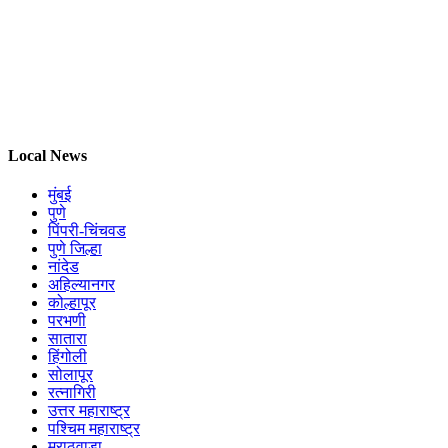
Local News
मुंबई
पुणे
पिंपरी-चिंचवड
पुणे जिल्हा
नांदेड
अहिल्यानगर
कोल्हापूर
परभणी
सातारा
हिंगोली
सोलापूर
रत्नागिरी
उत्तर महाराष्ट्र
पश्चिम महाराष्ट्र
मराठवाडा