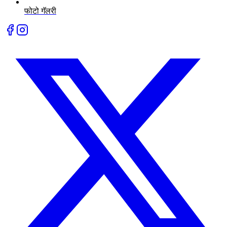
फोटो गॅलरी