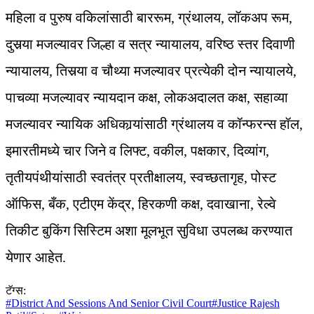
महिला व पुरुष वकिलांसाठी बाररूम, ग्रंथालय, लॉकअप रूम,
दुसर्‍या मजल्यावर जिल्हा व सत्र न्यायालय, वरिष्ठ स्तर दिवाणी
न्यायालय, तिसर्‍या व चौथ्या मजल्यावर प्रत्येकी दोन न्यायालये,
पाचव्या मजल्यावर न्यायदान कक्ष, लोकअदालत कक्ष, सहाव्या
मजल्यावर न्यायिक अधिकार्‍यांसाठी ग्रंथालय व कॉन्फरन्स हॉल,
इमारतीमध्ये चार जिने व लिफ्ट, वकील, पक्षकार, दिव्यांग,
तृतीयपंथीयांसाठी स्वतंत्र प्रतीक्षालय, स्वच्छतागृह, पोस्ट
ऑफिस, बँक, एटीएम केंद्र, हिरकणी कक्ष, दवाखाना, रेल्वे
तिकीट बुकिंग सिस्टिम अशा मूलभूत सुविधा उपलब्ध करण्यात
येणार आहेत.
टॅग्स:
#
District And Sessions And Senior Civil Court
#
Justice Rajesh