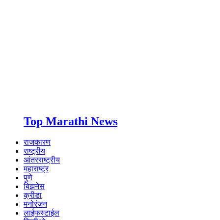
Top Marathi News
राजकारण
राष्ट्रीय
आंतरराष्ट्रीय
महाराष्ट्र
पुणे
बिझनेस
क्रीडा
मनोरंजन
लाईफस्टाईल