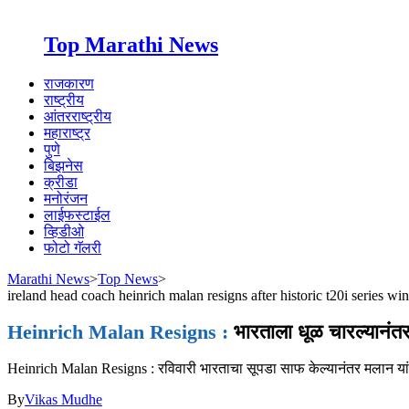
Top Marathi News
राजकारण
राष्ट्रीय
आंतरराष्ट्रीय
महाराष्ट्र
पुणे
बिझनेस
क्रीडा
मनोरंजन
लाईफस्टाईल
व्हिडीओ
फोटो गॅलरी
Marathi News
>
Top News
>
ireland head coach heinrich malan resigns after historic t20i series win
Heinrich Malan Resigns :
भारताला धूळ चारल्यानंतर
Heinrich Malan Resigns : रविवारी भारताचा सूपडा साफ केल्यानंतर मलान या
By
Vikas Mudhe