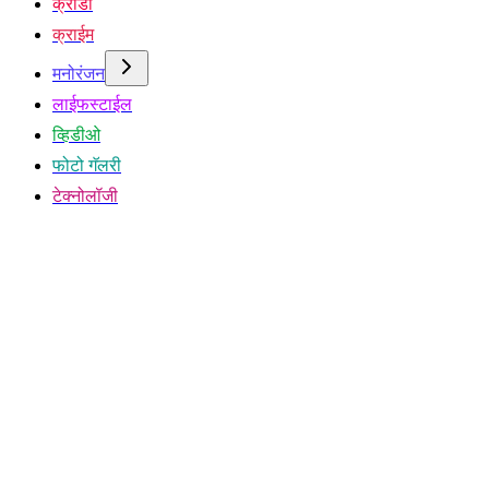
क्रीडा
क्राईम
मनोरंजन
लाईफस्टाईल
व्हिडीओ
फोटो गॅलरी
टेक्नोलॉजी