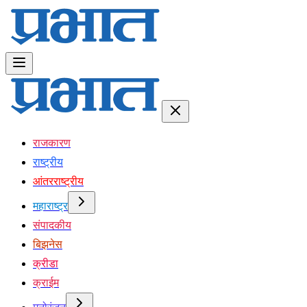
राजकारण
राष्ट्रीय
आंतरराष्ट्रीय
महाराष्ट्र
संपादकीय
बिझनेस
क्रीडा
क्राईम