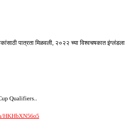
चषकांसाठी पात्रता मिळवली, २०२२ च्या विश्वचषकात इंग्लंडला
Cup Qualifiers..
com/HKHbXN56o5