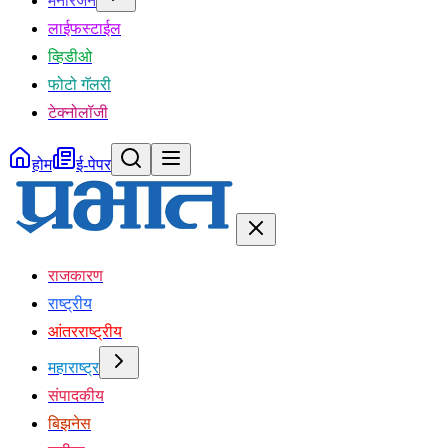
मनोरंजन
लाईफस्टाईल
व्हिडीओ
फोटो गॅलरी
टेक्नोलॉजी
होम
ई-पेपर
राजकारण
राष्ट्रीय
आंतरराष्ट्रीय
महाराष्ट्र
संपादकीय
बिझनेस