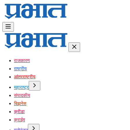
राजकारण
राष्ट्रीय
आंतरराष्ट्रीय
महाराष्ट्र
संपादकीय
बिझनेस
क्रीडा
क्राईम