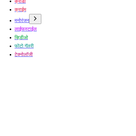
क्रीडा
क्राईम
मनोरंजन
लाईफस्टाईल
व्हिडीओ
फोटो गॅलरी
टेक्नोलॉजी