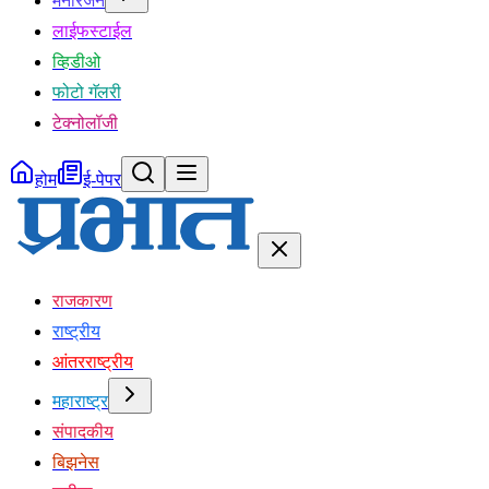
मनोरंजन
लाईफस्टाईल
व्हिडीओ
फोटो गॅलरी
टेक्नोलॉजी
होम
ई-पेपर
राजकारण
राष्ट्रीय
आंतरराष्ट्रीय
महाराष्ट्र
संपादकीय
बिझनेस