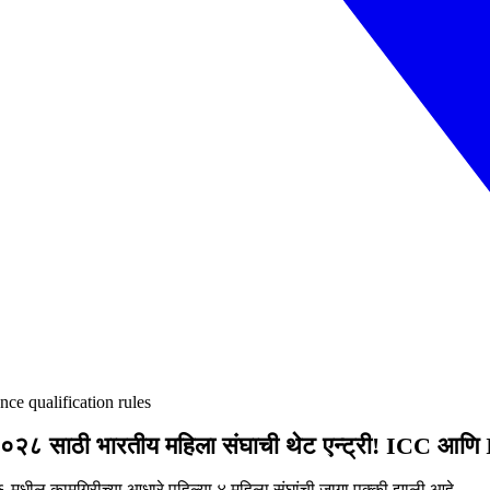
ce qualification rules
०२८ साठी भारतीय महिला संघाची थेट एन्ट्री! ICC आणि 
मधील कामगिरीच्या आधारे पहिल्या ४ महिला संघांची जागा पक्की झाली आहे.