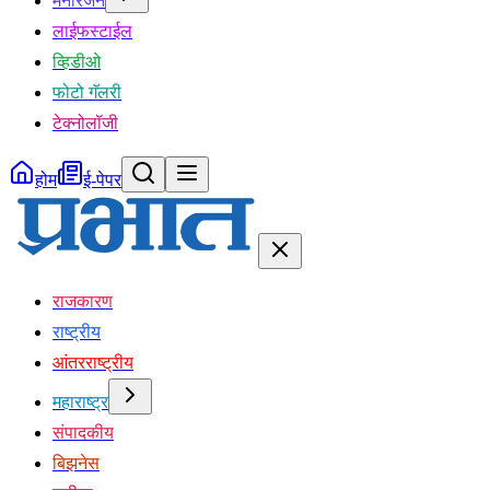
मनोरंजन
लाईफस्टाईल
व्हिडीओ
फोटो गॅलरी
टेक्नोलॉजी
होम
ई-पेपर
राजकारण
राष्ट्रीय
आंतरराष्ट्रीय
महाराष्ट्र
संपादकीय
बिझनेस