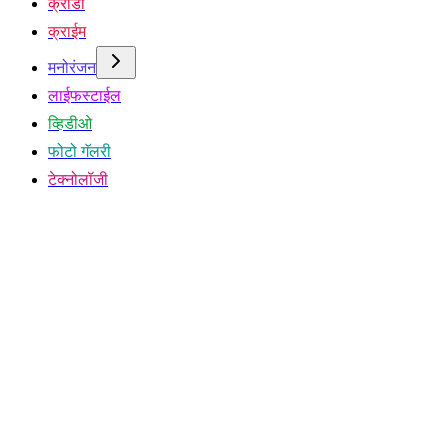
क्रीडा
क्राईम
मनोरंजन
लाईफस्टाईल
व्हिडीओ
फोटो गॅलरी
टेक्नोलॉजी