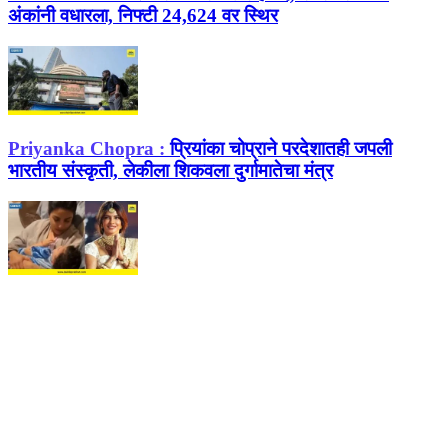
अंकांनी वधारला, निफ्टी 24,624 वर स्थिर
Priyanka Chopra :
प्रियांका चोप्राने परदेशातही जपली
भारतीय संस्कृती, लेकीला शिकवला दुर्गामातेचा मंत्र