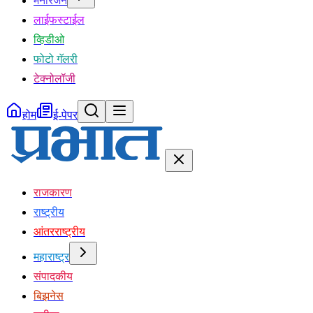
मनोरंजन
लाईफस्टाईल
व्हिडीओ
फोटो गॅलरी
टेक्नोलॉजी
होम
ई-पेपर
राजकारण
राष्ट्रीय
आंतरराष्ट्रीय
महाराष्ट्र
संपादकीय
बिझनेस