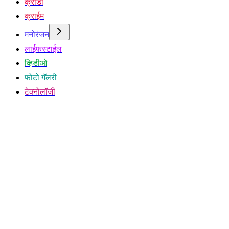
क्रीडा
क्राईम
मनोरंजन
लाईफस्टाईल
व्हिडीओ
फोटो गॅलरी
टेक्नोलॉजी