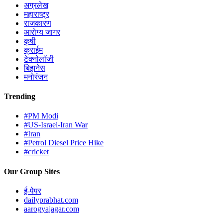
अग्रलेख
महाराष्ट्र
राजकारण
आरोग्य जागर
कृषी
क्राईम
टेक्नोलॉजी
बिझनेस
मनोरंजन
Trending
#PM Modi
#US-Israel-Iran War
#Iran
#Petrol Diesel Price Hike
#cricket
Our Group Sites
ई-पेपर
dailyprabhat.com
aarogyajagar.com