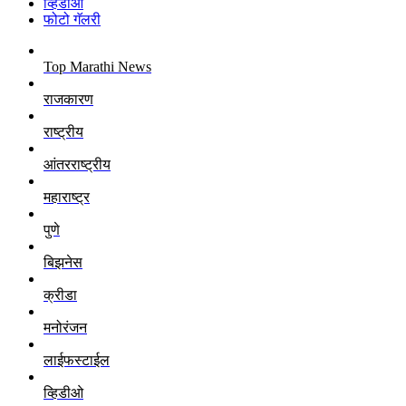
व्हिडीओ
फोटो गॅलरी
Top Marathi News
राजकारण
राष्ट्रीय
आंतरराष्ट्रीय
महाराष्ट्र
पुणे
बिझनेस
क्रीडा
मनोरंजन
लाईफस्टाईल
व्हिडीओ