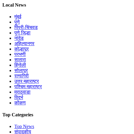
Local News
मुंबई
पुणे
पिंपरी-चिंचवड
पुणे जिल्हा
नांदेड
अहिल्यानगर
कोल्हापूर
परभणी
सातारा
हिंगोली
सोलापूर
रत्नागिरी
उत्तर महाराष्ट्र
पश्चिम महाराष्ट्र
मराठवाडा
विदर्भ
कोंकण
Top Categories
Top News
संपादकीय