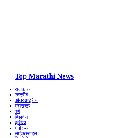
Top Marathi News
राजकारण
राष्ट्रीय
आंतरराष्ट्रीय
महाराष्ट्र
पुणे
बिझनेस
क्रीडा
मनोरंजन
लाईफस्टाईल