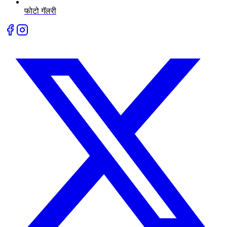
फोटो गॅलरी