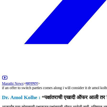
Marathi News
>
महाराष्ट्र
>
if an offer to switch parties comes along i will consider it dr amol k
Dr. Amol Kolhe :
“पक्षांतराची एखादी ऑफर आली तर वि
आजपर्यंत मला कोणत्याही पक्षाकडून पक्षांतराची ऑफर आलेली नाही. भविष्यात अश