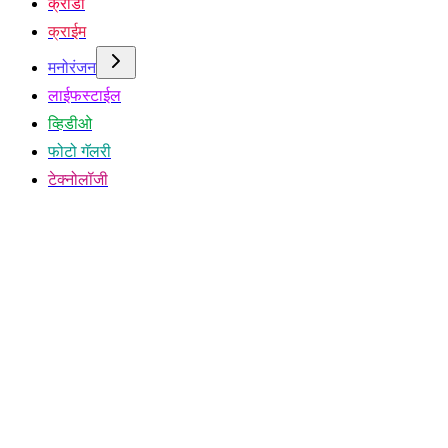
क्रीडा
क्राईम
मनोरंजन
लाईफस्टाईल
व्हिडीओ
फोटो गॅलरी
टेक्नोलॉजी