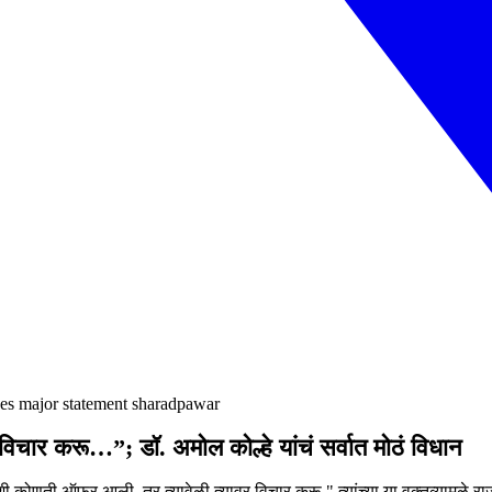
olhes major statement sharadpawar
चार करू…”; डॉ. अमोल कोल्हे यांचं सर्वात मोठं विधान
ी कोणती ऑफर आली, तर त्यावेळी त्यावर विचार करू." त्यांच्या या वक्तव्यामुळे 