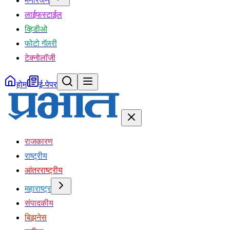
मनोरंजन
लाईफस्टाईल
व्हिडीओ
फोटो गॅलरी
टेक्नोलॉजी
होम
ई-पेपर
राजकारण
राष्ट्रीय
आंतरराष्ट्रीय
महाराष्ट्र
संपादकीय
बिझनेस