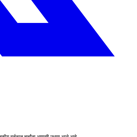
राजकीय वर्तुळात चर्चांना आणखी उधाण आले आहे.