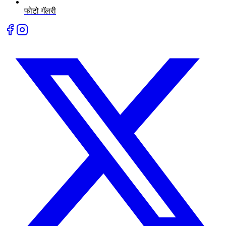
फोटो गॅलरी