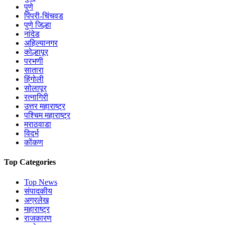
पुणे
पिंपरी-चिंचवड
पुणे जिल्हा
नांदेड
अहिल्यानगर
कोल्हापूर
परभणी
सातारा
हिंगोली
सोलापूर
रत्नागिरी
उत्तर महाराष्ट्र
पश्चिम महाराष्ट्र
मराठवाडा
विदर्भ
कोंकण
Top Categories
Top News
संपादकीय
अग्रलेख
महाराष्ट्र
राजकारण