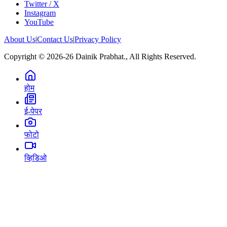
Twitter / X
Instagram
YouTube
About Us
|
Contact Us
|
Privacy Policy
Copyright © 2026-26 Dainik Prabhat., All Rights Reserved.
होम
ई-पेपर
फोटो
व्हिडिओ