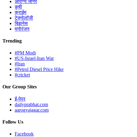
आरोग्य जागर
कृषी
क्राईम
टेक्नोलॉजी
बिझनेस
मनोरंजन
Trending
#PM Modi
#US-Israel-Iran War
#Iran
#Petrol Diesel Price Hike
#cricket
Our Group Sites
ई-पेपर
dailyprabhat.com
aarogyajagar.com
Follow Us
Facebook