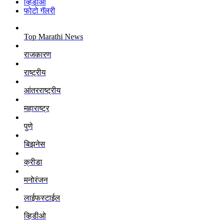
व्हिडीओ
फोटो गॅलरी
Top Marathi News
राजकारण
राष्ट्रीय
आंतरराष्ट्रीय
महाराष्ट्र
पुणे
बिझनेस
क्रीडा
मनोरंजन
लाईफस्टाईल
व्हिडीओ