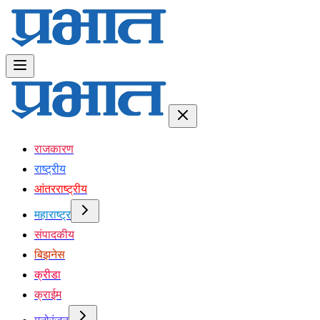
राजकारण
राष्ट्रीय
आंतरराष्ट्रीय
महाराष्ट्र
संपादकीय
बिझनेस
क्रीडा
क्राईम