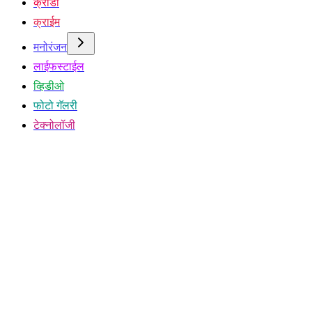
क्रीडा
क्राईम
मनोरंजन
लाईफस्टाईल
व्हिडीओ
फोटो गॅलरी
टेक्नोलॉजी