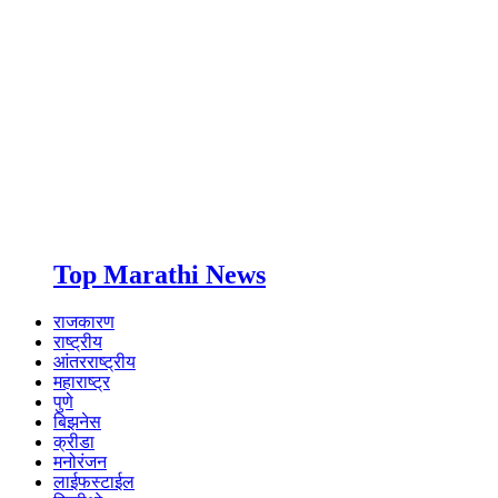
Top Marathi News
राजकारण
राष्ट्रीय
आंतरराष्ट्रीय
महाराष्ट्र
पुणे
बिझनेस
क्रीडा
मनोरंजन
लाईफस्टाईल