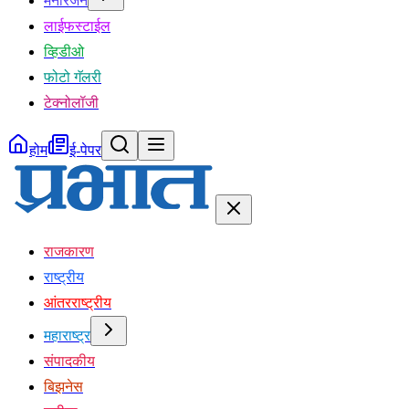
मनोरंजन
लाईफस्टाईल
व्हिडीओ
फोटो गॅलरी
टेक्नोलॉजी
होम
ई-पेपर
राजकारण
राष्ट्रीय
आंतरराष्ट्रीय
महाराष्ट्र
संपादकीय
बिझनेस