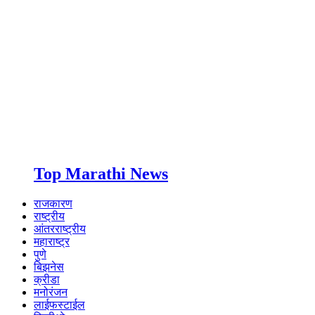
Top Marathi News
राजकारण
राष्ट्रीय
आंतरराष्ट्रीय
महाराष्ट्र
पुणे
बिझनेस
क्रीडा
मनोरंजन
लाईफस्टाईल