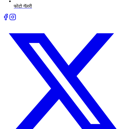
फोटो गॅलरी