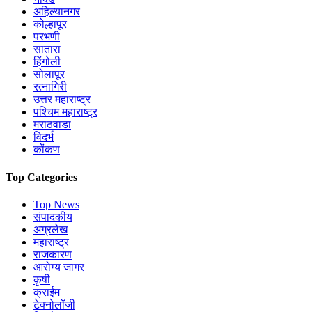
अहिल्यानगर
कोल्हापूर
परभणी
सातारा
हिंगोली
सोलापूर
रत्नागिरी
उत्तर महाराष्ट्र
पश्चिम महाराष्ट्र
मराठवाडा
विदर्भ
कोंकण
Top Categories
Top News
संपादकीय
अग्रलेख
महाराष्ट्र
राजकारण
आरोग्य जागर
कृषी
क्राईम
टेक्नोलॉजी