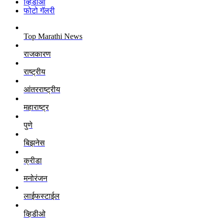
व्हिडीओ
फोटो गॅलरी
Top Marathi News
राजकारण
राष्ट्रीय
आंतरराष्ट्रीय
महाराष्ट्र
पुणे
बिझनेस
क्रीडा
मनोरंजन
लाईफस्टाईल
व्हिडीओ