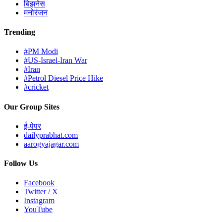
बिझनेस
मनोरंजन
Trending
#PM Modi
#US-Israel-Iran War
#Iran
#Petrol Diesel Price Hike
#cricket
Our Group Sites
ई-पेपर
dailyprabhat.com
aarogyajagar.com
Follow Us
Facebook
Twitter / X
Instagram
YouTube