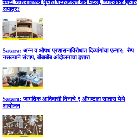
पेमेंट! नगरपालिकेत भुयारी गटारावरून वाद पेटला, नगरसेवक होणार
अपात्र?
Satara:
अन्न व औषध प्रशासनाविरोधात दिव्यांगांचा एल्गार; रॅम्प
नसल्याने संताप, बोंबाबोंब आंदोलनाचा इशारा
Satara:
जागतिक आदिवासी दिनाचे ९ ऑगष्टला सातारा येथे
आयोजन