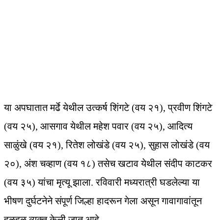
या अपघातात मर्ढे येथील उत्कर्ष शिंगटे (वय २१), प्रवीण शिंगटे
(वय २५), आसगाव येथील महेश पवार (वय २५), आदित्य
साळुंखे (वय २१), रितेश लोखंडे (वय २५), सुहास लोखंडे (वय
२०), अंश चव्हाण (वय १८) तसेच खटाव येथील संदीप काटकर
(वय ३५) यांचा मृत्यू झाला. रविवारी मध्यरात्री घडलेल्या या
भीषण दुर्घटनेने संपूर्ण जिल्हा हादरून गेला असून गावागावांतून
हळहळ व्यक्त केली जात आहे.