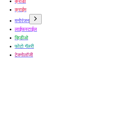
क्रीडा
क्राईम
मनोरंजन
लाईफस्टाईल
व्हिडीओ
फोटो गॅलरी
टेक्नोलॉजी