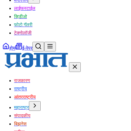
मनोरंजन
लाईफस्टाईल
व्हिडीओ
फोटो गॅलरी
टेक्नोलॉजी
होम
ई-पेपर
राजकारण
राष्ट्रीय
आंतरराष्ट्रीय
महाराष्ट्र
संपादकीय
बिझनेस