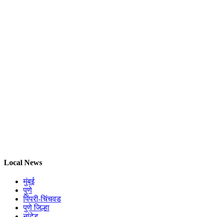
Local News
मुंबई
पुणे
पिंपरी-चिंचवड
पुणे जिल्हा
नांदेड