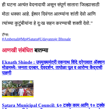
ही घटना अत्यंत वेदनादायी असून संपूर्ण सातारा जिल्ह्यासाठी
मोठा धक्का आहे. ईश्वर दिवंगत आत्म्यांना शांती देवो आणि
त्यांच्या कुटुंबीयांना हे दुःख सहन करण्याची शक्ती देवो.”
टॅग्स:
#
Ambenali
#
Mp
#
Satara
#
Udayanraje Bhosale
आणखी संबंधित
बातम्या
Eknath Shinde :
उपमुख्यमंत्री एकनाथ शिंदे दरेगावात ॲक्शन
मोडमध्ये; जनता दरबार, देवदर्शन, तापोळा पूल व आरोग्य केंद्राची
पाहणी
Satara Municipal Council:
६० टक्के काम आणि ९० टक्के