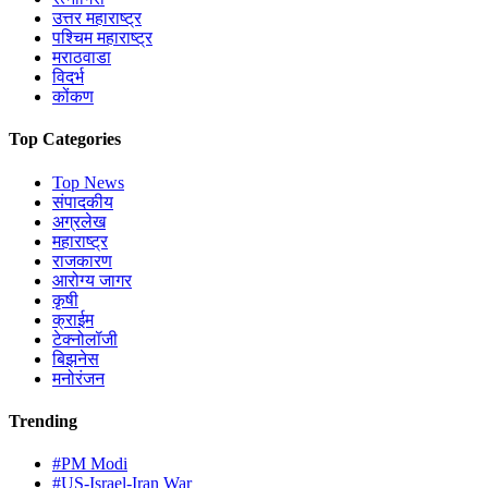
उत्तर महाराष्ट्र
पश्चिम महाराष्ट्र
मराठवाडा
विदर्भ
कोंकण
Top Categories
Top News
संपादकीय
अग्रलेख
महाराष्ट्र
राजकारण
आरोग्य जागर
कृषी
क्राईम
टेक्नोलॉजी
बिझनेस
मनोरंजन
Trending
#PM Modi
#US-Israel-Iran War