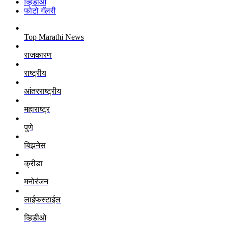
व्हिडीओ
फोटो गॅलरी
Top Marathi News
राजकारण
राष्ट्रीय
आंतरराष्ट्रीय
महाराष्ट्र
पुणे
बिझनेस
क्रीडा
मनोरंजन
लाईफस्टाईल
व्हिडीओ