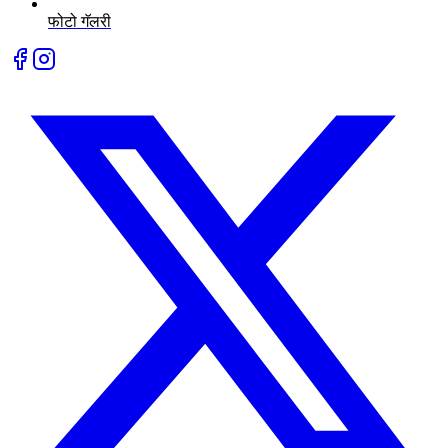
फोटो गॅलरी