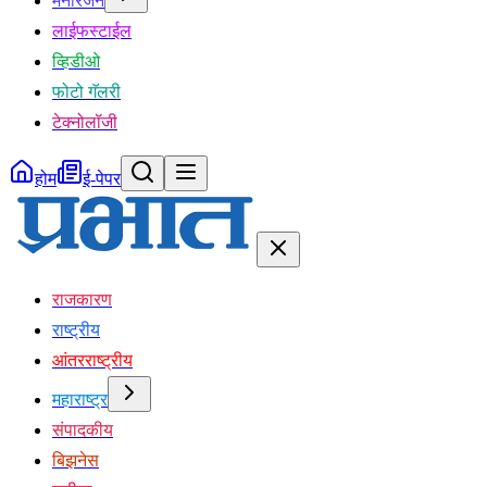
मनोरंजन
लाईफस्टाईल
व्हिडीओ
फोटो गॅलरी
टेक्नोलॉजी
होम
ई-पेपर
राजकारण
राष्ट्रीय
आंतरराष्ट्रीय
महाराष्ट्र
संपादकीय
बिझनेस