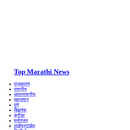
Top Marathi News
राजकारण
राष्ट्रीय
आंतरराष्ट्रीय
महाराष्ट्र
पुणे
बिझनेस
क्रीडा
मनोरंजन
लाईफस्टाईल