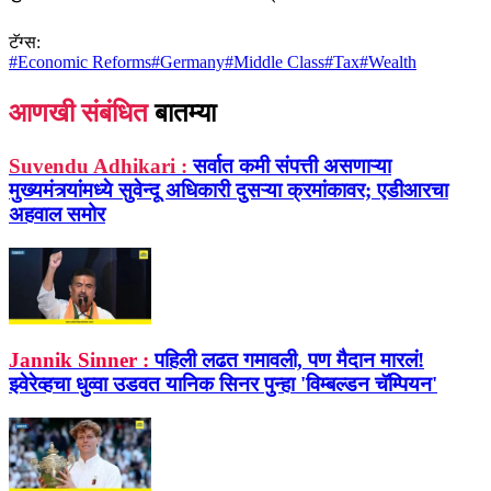
टॅग्स:
#
Economic Reforms
#
Germany
#
Middle Class
#
Tax
#
Wealth
आणखी संबंधित
बातम्या
Suvendu Adhikari :
सर्वात कमी संपत्ती असणाऱ्या
मुख्यमंत्र्यांमध्ये सुवेन्दू अधिकारी दुसऱ्या क्रमांकावर; एडीआरचा
अहवाल समोर
Jannik Sinner :
पहिली लढत गमावली, पण मैदान मारलं!
झ्वेरेव्हचा धुव्वा उडवत यानिक सिनर पुन्हा 'विम्बल्डन चॅम्पियन'