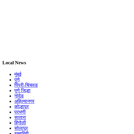
Local News
मुंबई
पुणे
पिंपरी-चिंचवड
पुणे जिल्हा
नांदेड
अहिल्यानगर
कोल्हापूर
परभणी
सातारा
हिंगोली
सोलापूर
रत्नागिरी