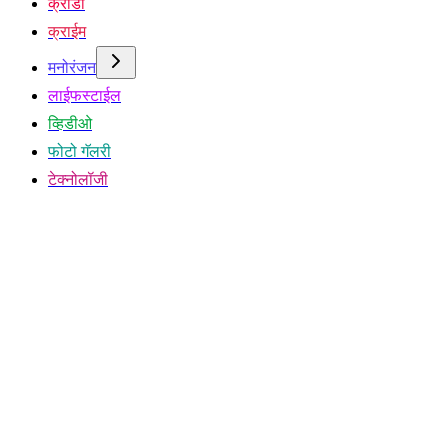
क्रीडा
क्राईम
मनोरंजन
लाईफस्टाईल
व्हिडीओ
फोटो गॅलरी
टेक्नोलॉजी