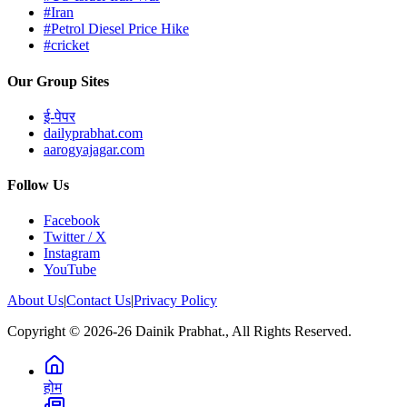
#Iran
#Petrol Diesel Price Hike
#cricket
Our Group Sites
ई-पेपर
dailyprabhat.com
aarogyajagar.com
Follow Us
Facebook
Twitter / X
Instagram
YouTube
About Us
|
Contact Us
|
Privacy Policy
Copyright © 2026-26 Dainik Prabhat., All Rights Reserved.
होम