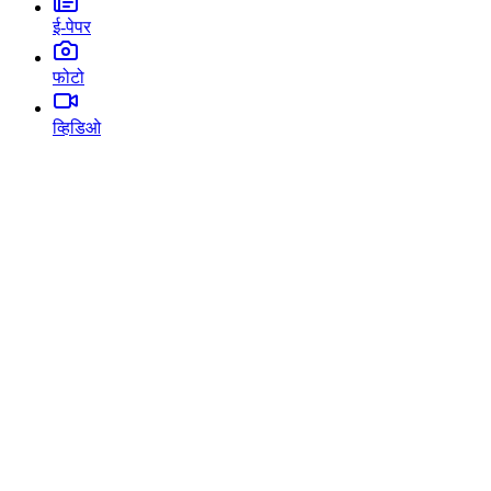
ई-पेपर
फोटो
व्हिडिओ