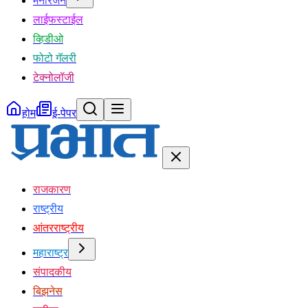
मनोरंजन
लाईफस्टाईल
व्हिडीओ
फोटो गॅलरी
टेक्नोलॉजी
होम
ई-पेपर
राजकारण
राष्ट्रीय
आंतरराष्ट्रीय
महाराष्ट्र
संपादकीय
बिझनेस