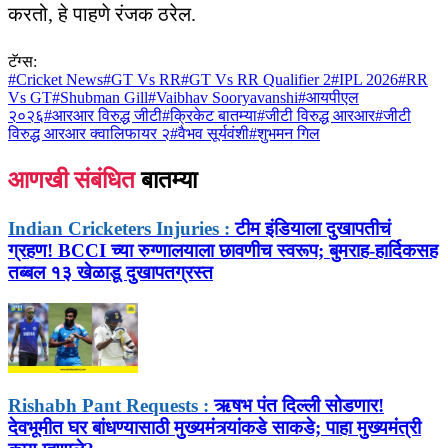
करतो, हे पाहणे रंजक ठरेल.
टॅग्स:
#
Cricket News
#
GT Vs RR
#
GT Vs RR Qualifier 2
#
IPL 2026
#
RR
Vs GT
#
Shubman Gill
#
Vaibhav Sooryavanshi
#
आयपीएल
२०२६
#
आरआर विरुद्ध जीटी
#
क्रिकेट बातम्या
#
जीटी विरुद्ध आरआर
#
जीटी
विरुद्ध आरआर क्वालिफायर २
#
वैभव सूर्यवंशी
#
शुभमन गिल
आणखी संबंधित
बातम्या
Indian Cricketers Injuries :
टीम इंडियाला दुखापतीचं
ग्रहण! BCCI च्या रुग्णालयाला छावणीच स्वरूप; बुमराह-हार्दिकसह
तब्बल १३ खेळाडू दुखापतग्रस्त
Rishabh Pant Requests :
ऋषभ पंत दिल्ली सोडणार!
देवभूमीत घर बांधण्यासाठी मुख्यमंत्र्यांकडे साकडे; पाहा मुख्यमंत्री