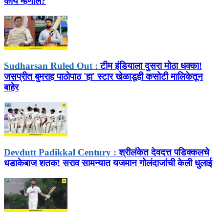
काय म्हणाले?
Sudharsan Ruled Out :
टीम इंडियाला दुसरा मोठा धक्का!
जसप्रीत बुमराह पाठोपाठ 'हा' स्टार खेळाडूही कसोटी मालिकेतून
बाहेर
Devdutt Padikkal Century :
श्रीलंकेत देवदत्त पडिक्कलचे
धडाकेबाज शतक! सराव सामन्यात यजमान गोलंदाजांची केली धुलाई