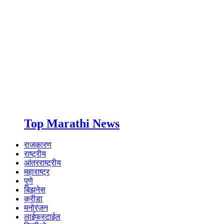
Top Marathi News
राजकारण
राष्ट्रीय
आंतरराष्ट्रीय
महाराष्ट्र
पुणे
बिझनेस
क्रीडा
मनोरंजन
लाईफस्टाईल