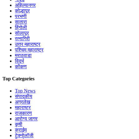
अहिल्यानगर
कोल्हापूर
परभणी
सातारा
हिंगोली
सोलापूर
रत्नागिरी
उत्तर महाराष्ट्र
पश्चिम महाराष्ट्र
मराठवाडा
विदर्भ
कोंकण
Top Categories
Top News
संपादकीय
अग्रलेख
महाराष्ट्र
राजकारण
आरोग्य जागर
कृषी
क्राईम
टेक्नोलॉजी