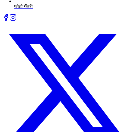
फोटो गॅलरी