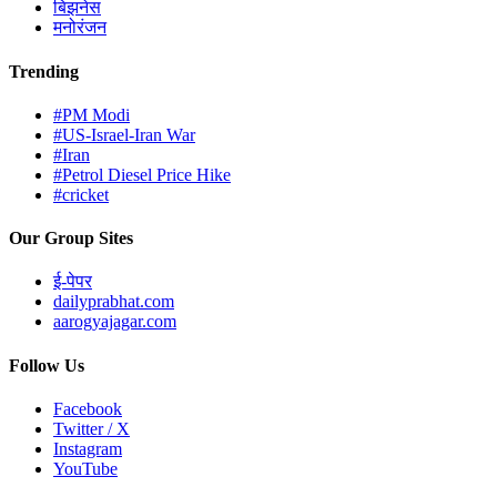
बिझनेस
मनोरंजन
Trending
#PM Modi
#US-Israel-Iran War
#Iran
#Petrol Diesel Price Hike
#cricket
Our Group Sites
ई-पेपर
dailyprabhat.com
aarogyajagar.com
Follow Us
Facebook
Twitter / X
Instagram
YouTube