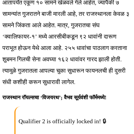
आतापर्यंत एकूण १० सामने खेळवले गेले आहेत, ज्यापैकी ७
सामन्यांत गुजरातने बाजी मारली आहे, तर राजस्थानला केवळ ३
सामने जिंकता आले आहेत. मात्र, गुजरातचा संघ
‘क्वालिफायर-१’ मध्ये आरसीबीकडून ९२ धावांनी दारूण
पराभूत होऊन येथे आला आहे. २५५ धावांचा पाठलाग करताना
शुबमन गिलची सेना अवघ्या १६२ धावांवर गारद झाली होती.
त्यामुळे गुजरातला आपल्या चुका सुधारून फायनलची ही दुसरी
संधी कशीही करून सुधारावी लागेल.
राजस्थान रॉयल्सचा ‘विजयरथ’; वैभव सूर्यवंशी फॉर्ममध्ये!
Qualifier 2 is officially locked in! 🔒