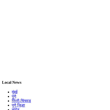
Local News
मुंबई
पुणे
पिंपरी-चिंचवड
पुणे जिल्हा
नांदेड