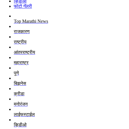
व्हिडीओ
फोटो गॅलरी
Top Marathi News
राजकारण
राष्ट्रीय
आंतरराष्ट्रीय
महाराष्ट्र
पुणे
बिझनेस
क्रीडा
मनोरंजन
लाईफस्टाईल
व्हिडीओ