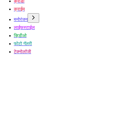
क्रीडा
क्राईम
मनोरंजन
लाईफस्टाईल
व्हिडीओ
फोटो गॅलरी
टेक्नोलॉजी