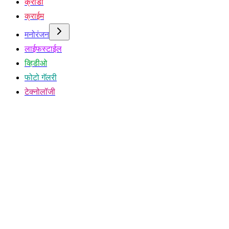
क्रीडा
क्राईम
मनोरंजन
लाईफस्टाईल
व्हिडीओ
फोटो गॅलरी
टेक्नोलॉजी