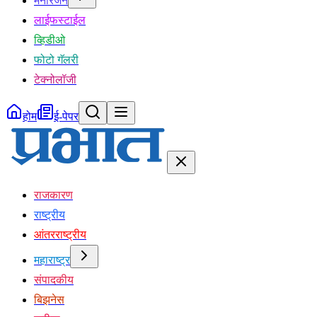
मनोरंजन
लाईफस्टाईल
व्हिडीओ
फोटो गॅलरी
टेक्नोलॉजी
होम
ई-पेपर
राजकारण
राष्ट्रीय
आंतरराष्ट्रीय
महाराष्ट्र
संपादकीय
बिझनेस