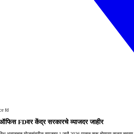
ce fd
फिस FDवर केंद्र सरकारचे व्याजदर जाहीर
ल्पबचत योजनांवरील व्याजदर 1 जुलै 2026 पासून सुरू होणार्‍या सलग नवव्या त