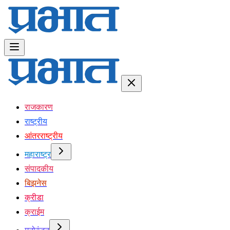
राजकारण
राष्ट्रीय
आंतरराष्ट्रीय
महाराष्ट्र
संपादकीय
बिझनेस
क्रीडा
क्राईम