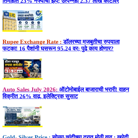
तिमाहीत 23% नफ्याची झेप; उत्पन्नही 2.37 लाख कोटींवर
Rupee Exchange Rate :
डॉलरच्या मजबुतीचा रुपयाला
फटका! 16 पैशांनी घसरून 95.24 वर; पुढे काय होणार?
Auto Sales July 2026:
ऑटोमोबाईल बाजाराची भरारी! वाहन
विक्रीत 26% वाढ, इलेक्ट्रिक सुसाट
Gold- Silver Price :
सोन्या-चांदीच्या दरात मोठी वाढ ; खरेदी