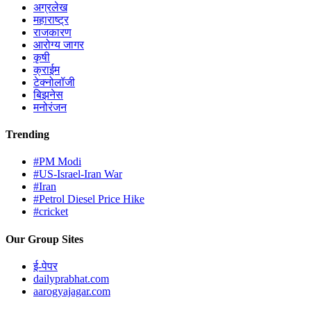
अग्रलेख
महाराष्ट्र
राजकारण
आरोग्य जागर
कृषी
क्राईम
टेक्नोलॉजी
बिझनेस
मनोरंजन
Trending
#PM Modi
#US-Israel-Iran War
#Iran
#Petrol Diesel Price Hike
#cricket
Our Group Sites
ई-पेपर
dailyprabhat.com
aarogyajagar.com