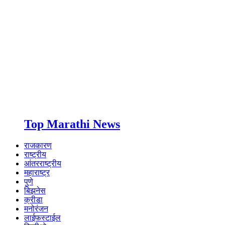
Top Marathi News
राजकारण
राष्ट्रीय
आंतरराष्ट्रीय
महाराष्ट्र
पुणे
बिझनेस
क्रीडा
मनोरंजन
लाईफस्टाईल