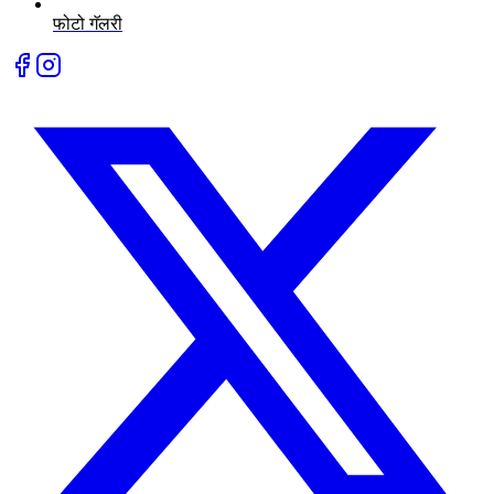
फोटो गॅलरी