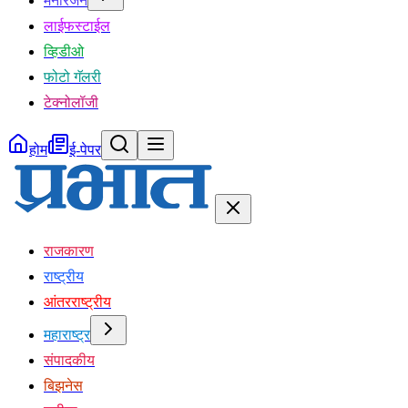
मनोरंजन
लाईफस्टाईल
व्हिडीओ
फोटो गॅलरी
टेक्नोलॉजी
होम
ई-पेपर
राजकारण
राष्ट्रीय
आंतरराष्ट्रीय
महाराष्ट्र
संपादकीय
बिझनेस