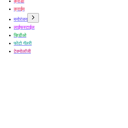
क्रीडा
क्राईम
मनोरंजन
लाईफस्टाईल
व्हिडीओ
फोटो गॅलरी
टेक्नोलॉजी