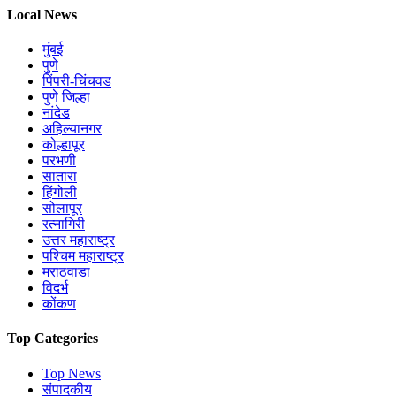
Local News
मुंबई
पुणे
पिंपरी-चिंचवड
पुणे जिल्हा
नांदेड
अहिल्यानगर
कोल्हापूर
परभणी
सातारा
हिंगोली
सोलापूर
रत्नागिरी
उत्तर महाराष्ट्र
पश्चिम महाराष्ट्र
मराठवाडा
विदर्भ
कोंकण
Top Categories
Top News
संपादकीय