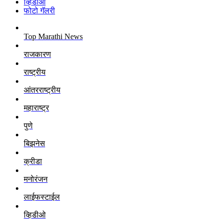
व्हिडीओ
फोटो गॅलरी
Top Marathi News
राजकारण
राष्ट्रीय
आंतरराष्ट्रीय
महाराष्ट्र
पुणे
बिझनेस
क्रीडा
मनोरंजन
लाईफस्टाईल
व्हिडीओ