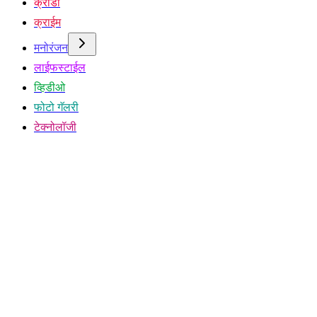
क्रीडा
क्राईम
मनोरंजन
लाईफस्टाईल
व्हिडीओ
फोटो गॅलरी
टेक्नोलॉजी