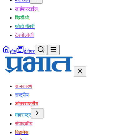
मनोरंजन
लाईफस्टाईल
व्हिडीओ
फोटो गॅलरी
टेक्नोलॉजी
होम
ई-पेपर
राजकारण
राष्ट्रीय
आंतरराष्ट्रीय
महाराष्ट्र
संपादकीय
बिझनेस