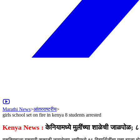
Marathi News
>
आंतरराष्ट्रीय
>
girls school set on fire in kenya 8 students arrested
Kenya News :
केनियामध्ये मुलींच्या शाळेची जाळपोळ; ८ 
वसतिगृहाला गुरुवारी सकाळी लागलेल्या आगीमध्ये १६ विद्यार्थिनींचा मृत्यू झाला ह