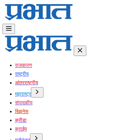
राजकारण
राष्ट्रीय
आंतरराष्ट्रीय
महाराष्ट्र
संपादकीय
बिझनेस
क्रीडा
क्राईम