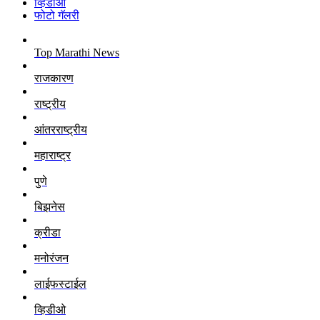
व्हिडीओ
फोटो गॅलरी
Top Marathi News
राजकारण
राष्ट्रीय
आंतरराष्ट्रीय
महाराष्ट्र
पुणे
बिझनेस
क्रीडा
मनोरंजन
लाईफस्टाईल
व्हिडीओ