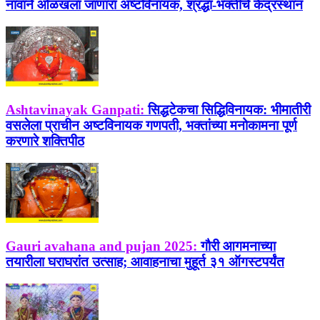
नावाने ओळखला जाणारा अष्टविनायक, श्रद्धा-भक्तीचे केंद्रस्थान
Ashtavinayak Ganpati:
सिद्धटेकचा सिद्धिविनायक: भीमातीरी
वसलेला प्राचीन अष्टविनायक गणपती, भक्तांच्या मनोकामना पूर्ण
करणारे शक्तिपीठ
Gauri avahana and pujan 2025:
गौरी आगमनाच्या
तयारीला घराघरांत उत्साह; आवाहनाचा मुहूर्त ३१ ऑगस्टपर्यंत