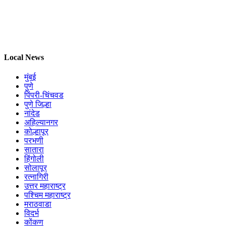
Local News
मुंबई
पुणे
पिंपरी-चिंचवड
पुणे जिल्हा
नांदेड
अहिल्यानगर
कोल्हापूर
परभणी
सातारा
हिंगोली
सोलापूर
रत्नागिरी
उत्तर महाराष्ट्र
पश्चिम महाराष्ट्र
मराठवाडा
विदर्भ
कोंकण