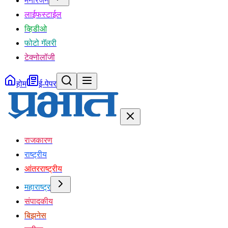
मनोरंजन
लाईफस्टाईल
व्हिडीओ
फोटो गॅलरी
टेक्नोलॉजी
होम
ई-पेपर
राजकारण
राष्ट्रीय
आंतरराष्ट्रीय
महाराष्ट्र
संपादकीय
बिझनेस