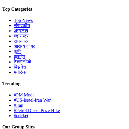
Top Categories
Top News
संपादकीय
अग्रलेख
महाराष्ट्र
राजकारण
आरोग्य जागर
कृषी
क्राईम
टेक्नोलॉजी
बिझनेस
मनोरंजन
Trending
#PM Modi
#US-Israel-Iran War
#Iran
#Petrol Diesel Price Hike
#cricket
Our Group Sites