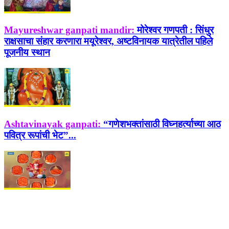
Mayureshwar ganpati mandir:
मोरेश्वर गणपती : सिंधुर
राक्षसाचा संहार करणारा मयूरेश्वर, अष्टविनायक यात्रेतील पहिले
पूजनीय स्थान
Ashtavinayak ganpati:
“गणेशभक्तांसाठी विघ्नहर्त्याच्या आठ
पवित्र रूपांची भेट”...