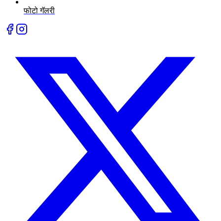
फोटो गॅलरी