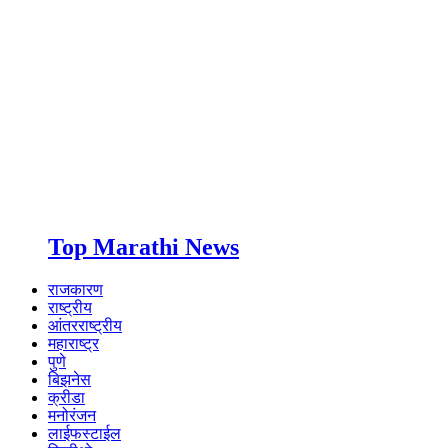
Top Marathi News
राजकारण
राष्ट्रीय
आंतरराष्ट्रीय
महाराष्ट्र
पुणे
बिझनेस
क्रीडा
मनोरंजन
लाईफस्टाईल