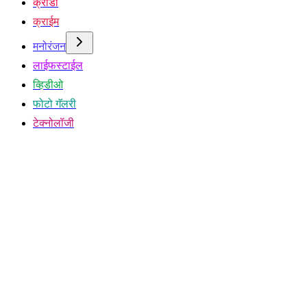
क्रीडा
क्राईम
मनोरंजन
लाईफस्टाईल
व्हिडीओ
फोटो गॅलरी
टेक्नोलॉजी