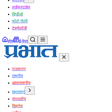
मनोरंजन
लाईफस्टाईल
व्हिडीओ
फोटो गॅलरी
टेक्नोलॉजी
होम
ई-पेपर
राजकारण
राष्ट्रीय
आंतरराष्ट्रीय
महाराष्ट्र
संपादकीय
बिझनेस