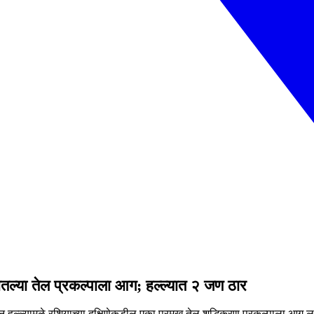
यातल्या तेल प्रकल्पाला आग; हल्ल्यात २ जण ठार
न हल्ल्यामुळे रशियाच्या दक्षिणेकडील एका प्रमुख तेल शुद्धिकरण प्रकल्पाला आग 