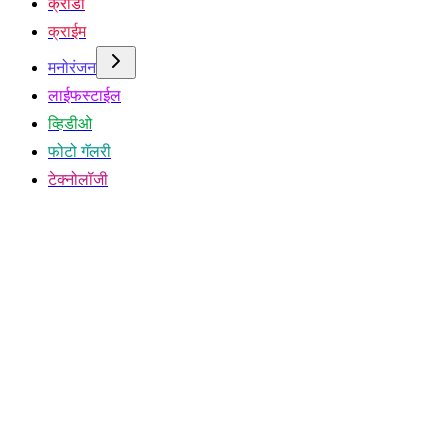
क्रीडा
क्राईम
मनोरंजन
लाईफस्टाईल
व्हिडीओ
फोटो गॅलरी
टेक्नोलॉजी