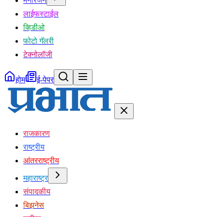
मनोरंजन
लाईफस्टाईल
व्हिडीओ
फोटो गॅलरी
टेक्नोलॉजी
होम
ई-पेपर
राजकारण
राष्ट्रीय
आंतरराष्ट्रीय
महाराष्ट्र
संपादकीय
बिझनेस