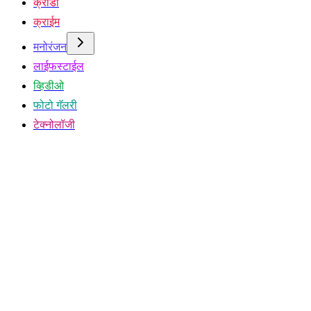
क्रीडा
क्राईम
मनोरंजन
लाईफस्टाईल
व्हिडीओ
फोटो गॅलरी
टेक्नोलॉजी