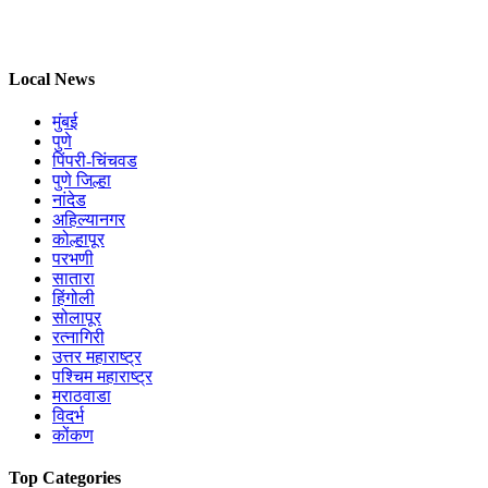
Local News
मुंबई
पुणे
पिंपरी-चिंचवड
पुणे जिल्हा
नांदेड
अहिल्यानगर
कोल्हापूर
परभणी
सातारा
हिंगोली
सोलापूर
रत्नागिरी
उत्तर महाराष्ट्र
पश्चिम महाराष्ट्र
मराठवाडा
विदर्भ
कोंकण
Top Categories