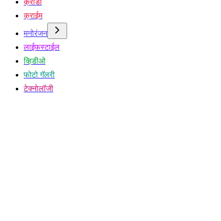
क्रीडा
क्राईम
मनोरंजन
लाईफस्टाईल
व्हिडीओ
फोटो गॅलरी
टेक्नोलॉजी