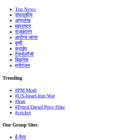
Top News
संपादकीय
अग्रलेख
महाराष्ट्र
राजकारण
आरोग्य जागर
कृषी
क्राईम
टेक्नोलॉजी
बिझनेस
मनोरंजन
Trending
#PM Modi
#US-Israel-Iran War
#Iran
#Petrol Diesel Price Hike
#cricket
Our Group Sites
ई-पेपर