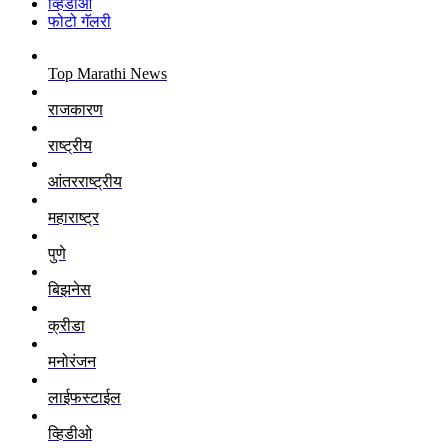
व्हिडीओ
फोटो गॅलरी
Top Marathi News
राजकारण
राष्ट्रीय
आंतरराष्ट्रीय
महाराष्ट्र
पुणे
बिझनेस
क्रीडा
मनोरंजन
लाईफस्टाईल
व्हिडीओ