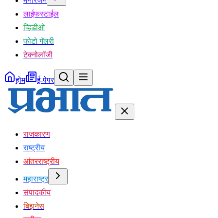
मनोरंजन
लाईफस्टाईल
व्हिडीओ
फोटो गॅलरी
टेक्नोलॉजी
होम
ई-पेपर
राजकारण
राष्ट्रीय
आंतरराष्ट्रीय
महाराष्ट्र
संपादकीय
बिझनेस