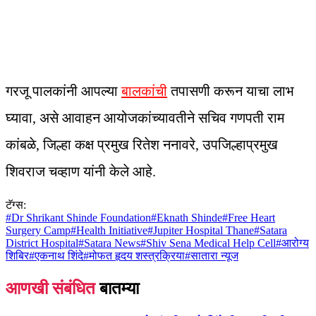
गरजू पालकांनी आपल्या
बालकांची
तपासणी करून याचा लाभ
घ्यावा, असे आवाहन आयोजकांच्यावतीने सचिव गणपती राम
कांबळे, जिल्हा कक्ष प्रमुख रितेश ननावरे, उपजिल्हाप्रमुख
शिवराज चव्हाण यांनी केले आहे.
टॅग्स:
#
Dr Shrikant Shinde Foundation
#
Eknath Shinde
#
Free Heart
Surgery Camp
#
Health Initiative
#
Jupiter Hospital Thane
#
Satara
District Hospital
#
Satara News
#
Shiv Sena Medical Help Cell
#
आरोग्य
शिबिर
#
एकनाथ शिंदे
#
मोफत हृदय शस्त्रक्रिया
#
सातारा न्यूज
आणखी संबंधित
बातम्या