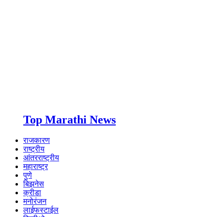
Top Marathi News
राजकारण
राष्ट्रीय
आंतरराष्ट्रीय
महाराष्ट्र
पुणे
बिझनेस
क्रीडा
मनोरंजन
लाईफस्टाईल