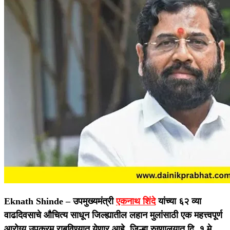
Eknath Shinde –
उपमुख्यमंत्री
एकनाथ शिंदे
यांच्या ६२ व्या
वाढदिवसाचे औचित्य साधून जिल्ह्यातील लहान मुलांसाठी एक महत्त्वपूर्ण
आरोग्य उपक्रम राबविण्यात येणार आहे. जिल्हा रुग्णालयात दि. १ मे