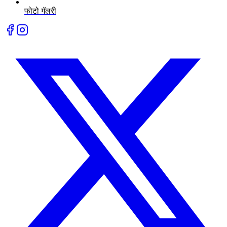
फोटो गॅलरी