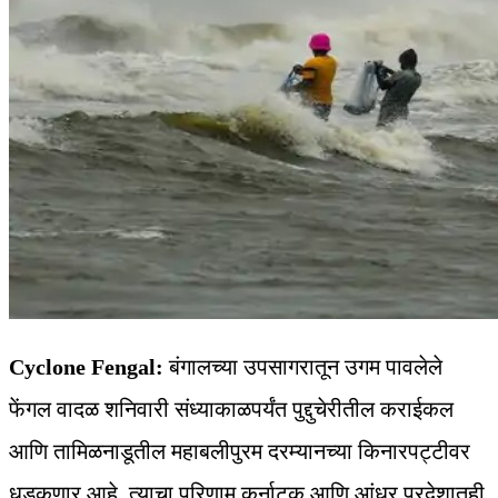
Cyclone Fengal:
बंगालच्या उपसागरातून उगम पावलेले
फेंगल वादळ शनिवारी संध्याकाळपर्यंत पुद्दुचेरीतील कराईकल
आणि तामिळनाडूतील महाबलीपुरम दरम्यानच्या किनारपट्टीवर
धडकणार आहे. त्याचा परिणाम कर्नाटक आणि आंध्र प्रदेशातही