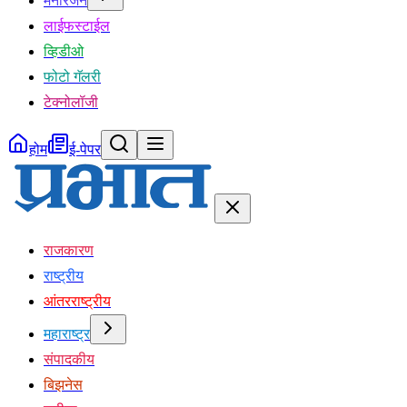
मनोरंजन
लाईफस्टाईल
व्हिडीओ
फोटो गॅलरी
टेक्नोलॉजी
होम
ई-पेपर
राजकारण
राष्ट्रीय
आंतरराष्ट्रीय
महाराष्ट्र
संपादकीय
बिझनेस