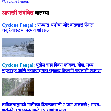
#
Cyclone Fengal
आणखी संबंधित
बातम्या
Cyclone Fengal :
राज्यात थंडीचा जोर वाढणार! फेंगल
चक्रीवादळचा प्रभाव ओरसला
Cyclone Fengal:
पुढील सहा दिवस कोकण, गोवा, मध्य
महाराष्ट्र आणि मराठवाड्यात तुरळक ठिकाणी पावसाची शक्यता
तामिळनाडूमध्ये मातीच्या ढिगाऱ्याखाली 7 जण अडकले ; भारत-
श्रीलंकेत भूस्खलनामुळे 19 जणांचा मृत्यू