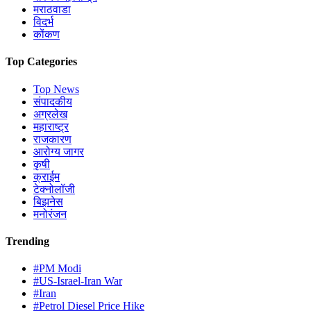
मराठवाडा
विदर्भ
कोंकण
Top Categories
Top News
संपादकीय
अग्रलेख
महाराष्ट्र
राजकारण
आरोग्य जागर
कृषी
क्राईम
टेक्नोलॉजी
बिझनेस
मनोरंजन
Trending
#PM Modi
#US-Israel-Iran War
#Iran
#Petrol Diesel Price Hike