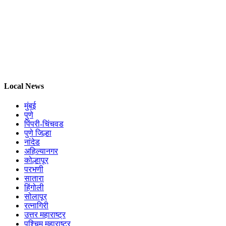
Local News
मुंबई
पुणे
पिंपरी-चिंचवड
पुणे जिल्हा
नांदेड
अहिल्यानगर
कोल्हापूर
परभणी
सातारा
हिंगोली
सोलापूर
रत्नागिरी
उत्तर महाराष्ट्र
पश्चिम महाराष्ट्र