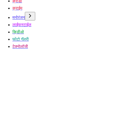
क्रीडा
क्राईम
मनोरंजन
लाईफस्टाईल
व्हिडीओ
फोटो गॅलरी
टेक्नोलॉजी