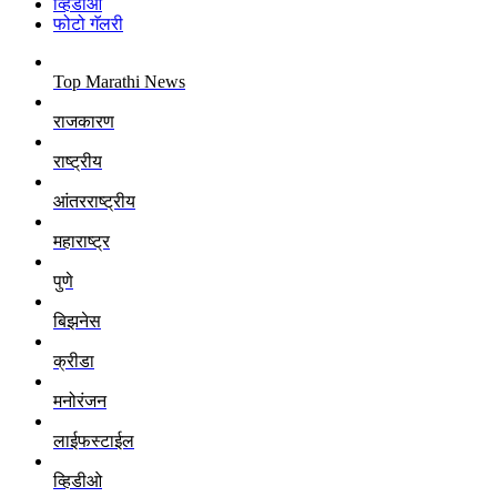
व्हिडीओ
फोटो गॅलरी
Top Marathi News
राजकारण
राष्ट्रीय
आंतरराष्ट्रीय
महाराष्ट्र
पुणे
बिझनेस
क्रीडा
मनोरंजन
लाईफस्टाईल
व्हिडीओ