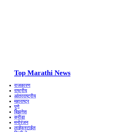
Top Marathi News
राजकारण
राष्ट्रीय
आंतरराष्ट्रीय
महाराष्ट्र
पुणे
बिझनेस
क्रीडा
मनोरंजन
लाईफस्टाईल