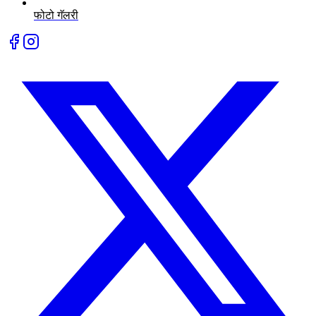
फोटो गॅलरी