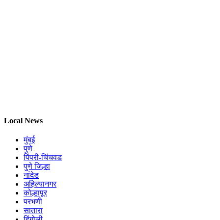
Local News
मुंबई
पुणे
पिंपरी-चिंचवड
पुणे जिल्हा
नांदेड
अहिल्यानगर
कोल्हापूर
परभणी
सातारा
हिंगोली