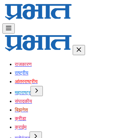
राजकारण
राष्ट्रीय
आंतरराष्ट्रीय
महाराष्ट्र
संपादकीय
बिझनेस
क्रीडा
क्राईम