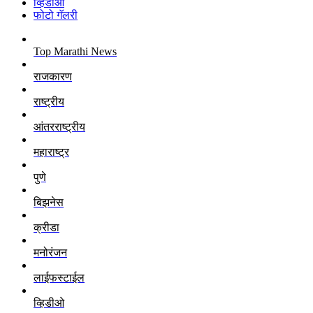
व्हिडीओ
फोटो गॅलरी
Top Marathi News
राजकारण
राष्ट्रीय
आंतरराष्ट्रीय
महाराष्ट्र
पुणे
बिझनेस
क्रीडा
मनोरंजन
लाईफस्टाईल
व्हिडीओ