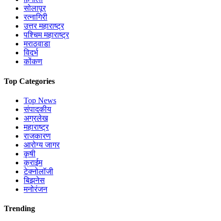
सोलापूर
रत्नागिरी
उत्तर महाराष्ट्र
पश्चिम महाराष्ट्र
मराठवाडा
विदर्भ
कोंकण
Top Categories
Top News
संपादकीय
अग्रलेख
महाराष्ट्र
राजकारण
आरोग्य जागर
कृषी
क्राईम
टेक्नोलॉजी
बिझनेस
मनोरंजन
Trending