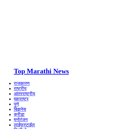
Top Marathi News
राजकारण
राष्ट्रीय
आंतरराष्ट्रीय
महाराष्ट्र
पुणे
बिझनेस
क्रीडा
मनोरंजन
लाईफस्टाईल