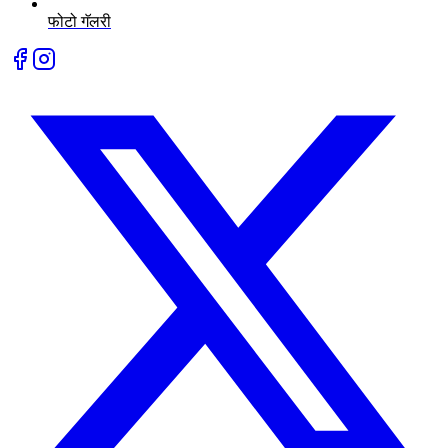
फोटो गॅलरी