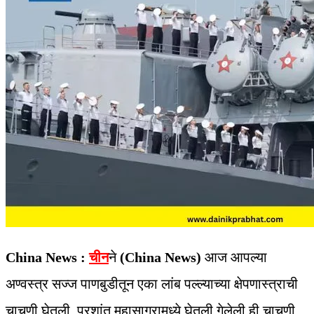
China News :
चीन
ने
(China News)
आज आपल्या
अण्वस्त्र सज्ज पाणबुडीतून एका लांब पल्ल्याच्या क्षेपणास्त्राची
चाचणी घेतली. प्रशांत महासागरामध्ये घेतली गेलेली ही चाचणी