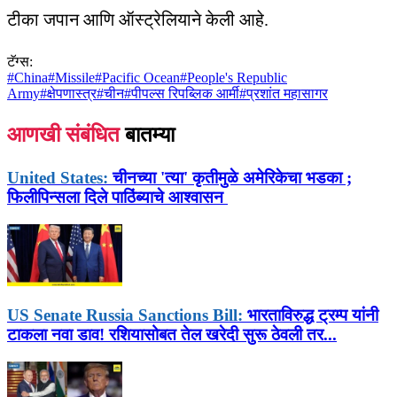
टीका जपान आणि ऑस्ट्रेलियाने केली आहे.
टॅग्स:
#
China
#
Missile
#
Pacific Ocean
#
People's Republic
Army
#
क्षेपणास्त्र
#
चीन
#
पीपल्स रिपब्लिक आर्मी
#
प्रशांत महासागर
आणखी संबंधित
बातम्या
United States:
चीनच्या 'त्या' कृतीमुळे अमेरिकेचा भडका ;
फिलीपिन्सला दिले पाठिंब्याचे आश्वासन
US Senate Russia Sanctions Bill:
भारताविरुद्ध ट्रम्प यांनी
टाकला नवा डाव! रशियासोबत तेल खरेदी सुरू ठेवली तर...