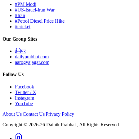
#PM Modi
#US-Israel-Iran War
#Iran
#Petrol Diesel Price Hike
#cricket
Our Group Sites
ई-पेपर
dailyprabhat.com
aarogyajagar.com
Follow Us
Facebook
Twitter / X
Instagram
YouTube
About Us
|
Contact Us
|
Privacy Policy
Copyright © 2026-26 Dainik Prabhat., All Rights Reserved.