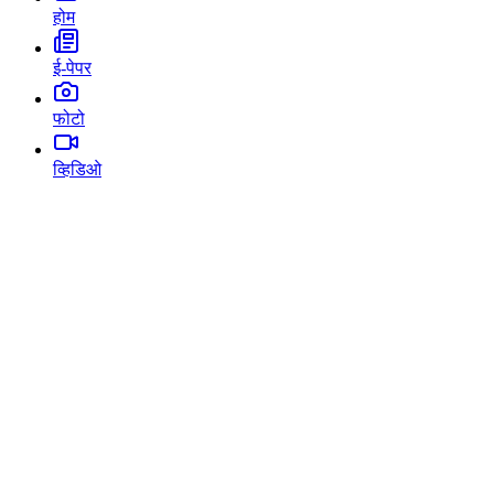
होम
ई-पेपर
फोटो
व्हिडिओ