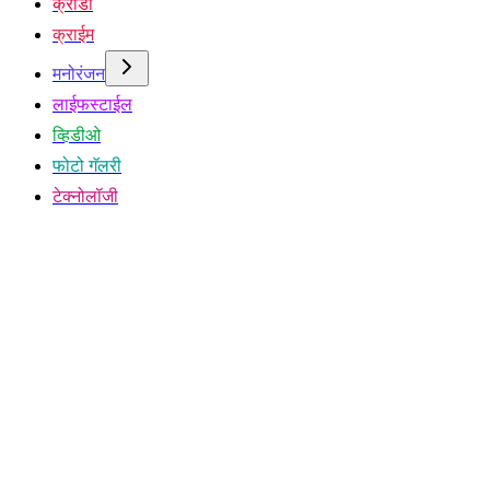
क्रीडा
क्राईम
मनोरंजन
लाईफस्टाईल
व्हिडीओ
फोटो गॅलरी
टेक्नोलॉजी