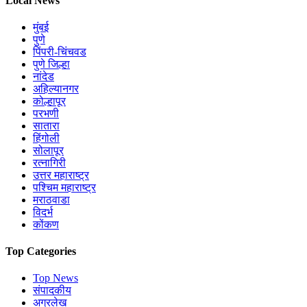
Local News
मुंबई
पुणे
पिंपरी-चिंचवड
पुणे जिल्हा
नांदेड
अहिल्यानगर
कोल्हापूर
परभणी
सातारा
हिंगोली
सोलापूर
रत्नागिरी
उत्तर महाराष्ट्र
पश्चिम महाराष्ट्र
मराठवाडा
विदर्भ
कोंकण
Top Categories
Top News
संपादकीय
अग्रलेख