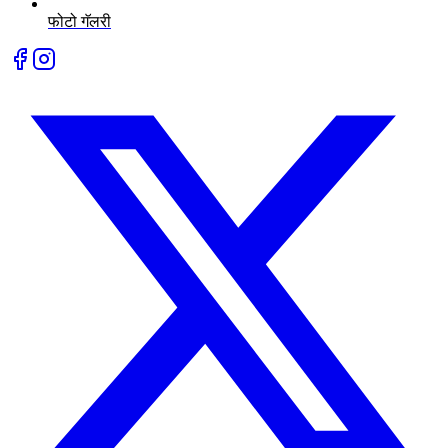
फोटो गॅलरी