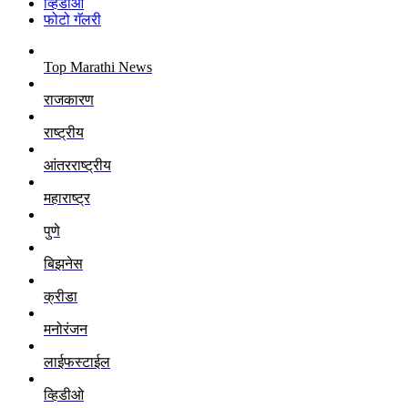
व्हिडीओ
फोटो गॅलरी
Top Marathi News
राजकारण
राष्ट्रीय
आंतरराष्ट्रीय
महाराष्ट्र
पुणे
बिझनेस
क्रीडा
मनोरंजन
लाईफस्टाईल
व्हिडीओ