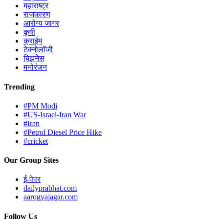
महाराष्ट्र
राजकारण
आरोग्य जागर
कृषी
क्राईम
टेक्नोलॉजी
बिझनेस
मनोरंजन
Trending
#PM Modi
#US-Israel-Iran War
#Iran
#Petrol Diesel Price Hike
#cricket
Our Group Sites
ई-पेपर
dailyprabhat.com
aarogyajagar.com
Follow Us