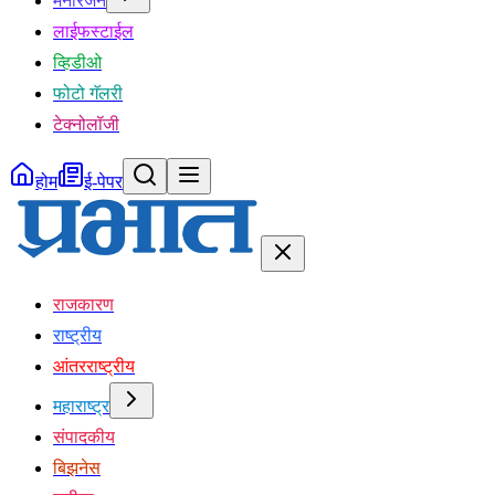
मनोरंजन
लाईफस्टाईल
व्हिडीओ
फोटो गॅलरी
टेक्नोलॉजी
होम
ई-पेपर
राजकारण
राष्ट्रीय
आंतरराष्ट्रीय
महाराष्ट्र
संपादकीय
बिझनेस