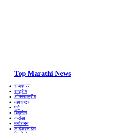
Top Marathi News
राजकारण
राष्ट्रीय
आंतरराष्ट्रीय
महाराष्ट्र
पुणे
बिझनेस
क्रीडा
मनोरंजन
लाईफस्टाईल