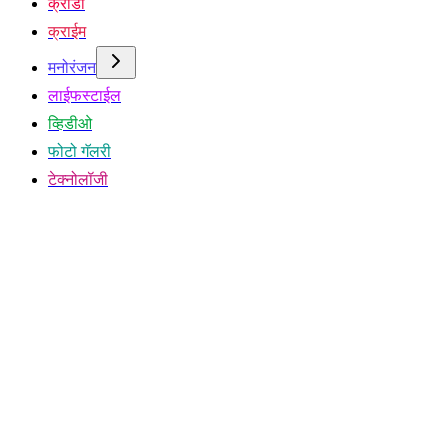
क्रीडा
क्राईम
मनोरंजन
लाईफस्टाईल
व्हिडीओ
फोटो गॅलरी
टेक्नोलॉजी