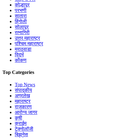
कोल्हापूर
परभणी
सातारा
हिंगोली
सोलापूर
रत्नागिरी
उत्तर महाराष्ट्र
पश्चिम महाराष्ट्र
मराठवाडा
विदर्भ
कोंकण
Top Categories
Top News
संपादकीय
अग्रलेख
महाराष्ट्र
राजकारण
आरोग्य जागर
कृषी
क्राईम
टेक्नोलॉजी
बिझनेस