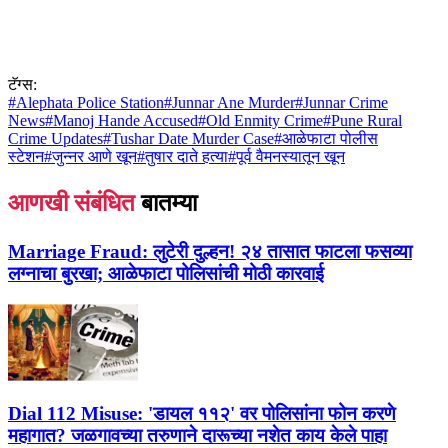
टॅग्स:
#
Alephata Police Station
#
Junnar Ane Murder
#
Junnar Crime
News
#
Manoj Hande Accused
#
Old Enmity Crime
#
Pune Rural
Crime Updates
#
Tushar Date Murder Case
#
आळेफाटा पोलीस
स्टेशन
#
जुन्नर आणे खून
#
तुषार दाते हत्या
#
पूर्व वैमनस्यातून खून
आणखी संबंधित
बातम्या
Marriage Fraud:
लुटेरी दुल्हन! २४ तासात फाटला फसव्या
लग्नाचा बुरखा; आळेफाटा पोलिसांची मोठी कारवाई
Dial 112 Misuse:
'डायल ११२' वर पोलिसांना फोन करणे
महागात? जळगावच्या तरुणाने दारूच्या नशेत काय केले पाहा