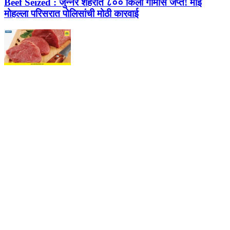
Beef Seized :
जुन्नर शहरात ८०० किलो गोमांस जप्त! माई
मोहल्ला परिसरात पोलिसांची मोठी कारवाई