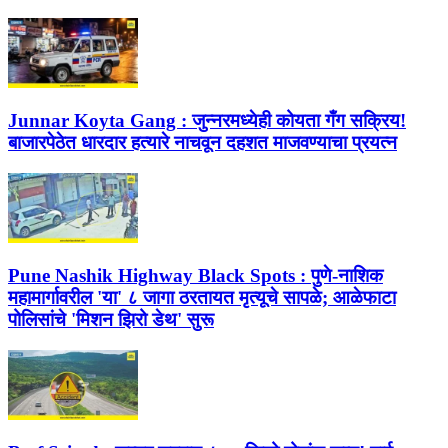
Junnar Koyta Gang :
जुन्नरमध्येही कोयता गँग सक्रिय!
बाजारपेठेत धारदार हत्यारे नाचवून दहशत माजवण्याचा प्रयत्न
Pune Nashik Highway Black Spots :
पुणे-नाशिक
महामार्गावरील 'या' ८ जागा ठरतायत मृत्यूचे सापळे; आळेफाटा
पोलिसांचे 'मिशन झिरो डेथ' सुरू