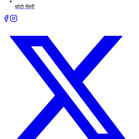
फोटो गॅलरी