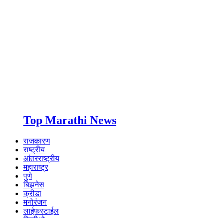
Top Marathi News
राजकारण
राष्ट्रीय
आंतरराष्ट्रीय
महाराष्ट्र
पुणे
बिझनेस
क्रीडा
मनोरंजन
लाईफस्टाईल