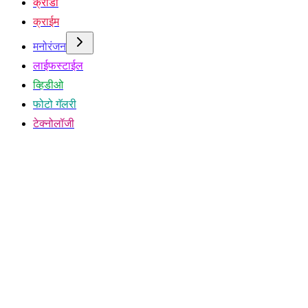
क्रीडा
क्राईम
मनोरंजन
लाईफस्टाईल
व्हिडीओ
फोटो गॅलरी
टेक्नोलॉजी