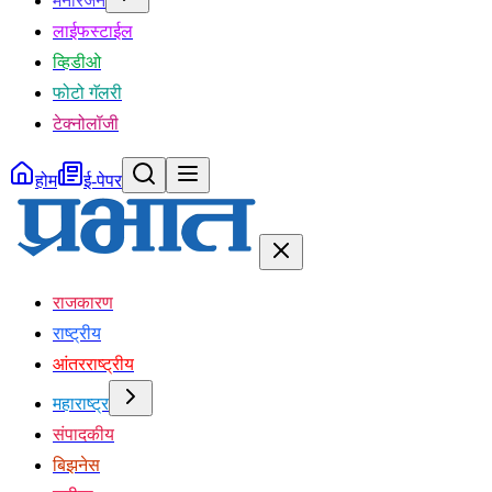
मनोरंजन
लाईफस्टाईल
व्हिडीओ
फोटो गॅलरी
टेक्नोलॉजी
होम
ई-पेपर
राजकारण
राष्ट्रीय
आंतरराष्ट्रीय
महाराष्ट्र
संपादकीय
बिझनेस