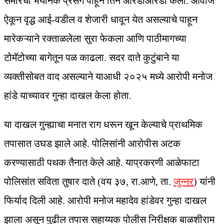
समोरचा भयानक प्रसंग पाहून तिने आरडाओरडा केला. आवाज
ऐकून वृद्ध आई-वडील व शेजारी धावून येत असल्याचे पाहून
मारेकऱ्याने रक्ताळलेला सुरा फेकला आणि पाठीमागच्या
टोमॅटोच्या बागेतून पळ काढला. सदर दाते कुटुंबाने या
व्यक्तीसोबत वाद असल्याने याआधी २०२५ मध्ये आरोपी मनोज
हांडे याच्यावर गुन्हा दाखल केला होता.
या दाखल गुन्ह्याचा मनात राग धरून खून केल्याचे प्राथमिक
तपासात उघड झाले आहे. पोलिसांनी आरोपीस अटक
करण्यासाठी पथक तैनात केले आहे. याप्रकरणी आळेफाटा
पोलिसांत सविता तुषार दाते (वय ३७, रा.आणे, ता.
जुन्नर
) यांनी
फिर्याद दिली आहे. आरोपी मनोज महादेव हांडेवर गुन्हा दाखल
झाला असून पुढील तपास सहाय्यक पोलीस निरीक्षक बाळशीराम