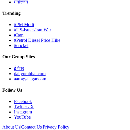
मनोरंजन
Trending
#PM Modi
#US-Israel-Iran War
#Iran
#Petrol Diesel Price Hike
#cricket
Our Group Sites
ई-पेपर
dailyprabhat.com
aarogyajagar.com
Follow Us
Facebook
Twitter / X
Instagram
YouTube
About Us
|
Contact Us
|
Privacy Policy