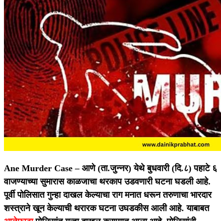
Ane Murder Case –
आणे (ता.जुन्नर) येथे बुधवारी (दि.८) पहाटे ६
वाजण्याच्या सुमारास काळजाचा थरकाप उडवणारी घटना घडली आहे.
पूर्वी पोलिसात गुन्हा दाखल केल्याचा राग मनात धरून तरुणाचा भारदार
शस्त्राने खून केल्याची थरारक घटना उघडकीस आली आहे. याबाबत