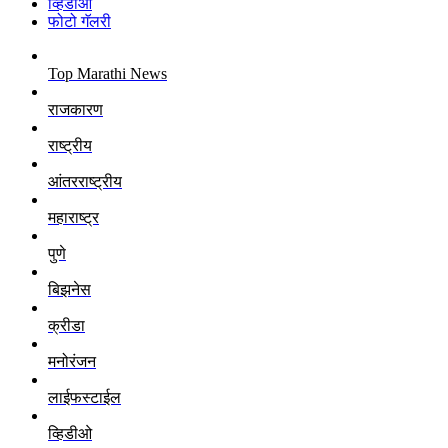
व्हिडीओ
फोटो गॅलरी
Top Marathi News
राजकारण
राष्ट्रीय
आंतरराष्ट्रीय
महाराष्ट्र
पुणे
बिझनेस
क्रीडा
मनोरंजन
लाईफस्टाईल
व्हिडीओ