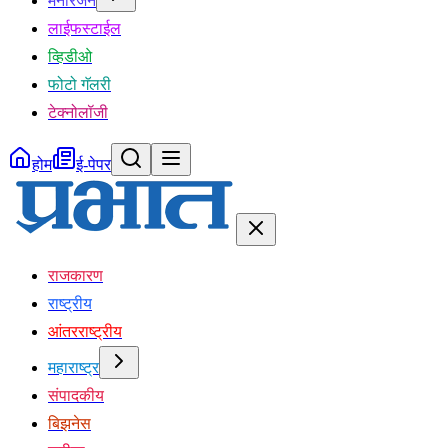
मनोरंजन
लाईफस्टाईल
व्हिडीओ
फोटो गॅलरी
टेक्नोलॉजी
होम
ई-पेपर
राजकारण
राष्ट्रीय
आंतरराष्ट्रीय
महाराष्ट्र
संपादकीय
बिझनेस