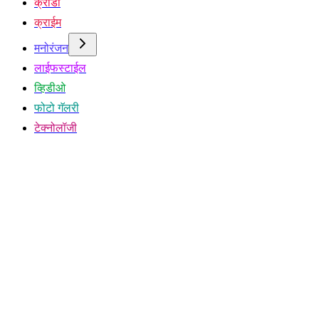
क्रीडा
क्राईम
मनोरंजन
लाईफस्टाईल
व्हिडीओ
फोटो गॅलरी
टेक्नोलॉजी