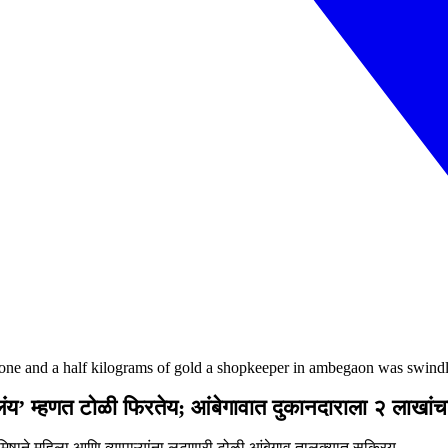
ne and a half kilograms of gold a shopkeeper in ambegaon was swindle
’ म्हणत टोळी फिरतेय; आंबेगावात दुकानदाराला २ लाखांचा
िषाने महिला आणि व्यापाऱ्यांना लुटणारी टोळी आंबेगाव तालुक्यात सक्रिय.