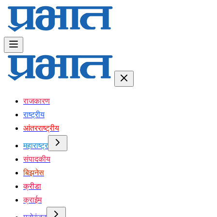
राजकारण
राष्ट्रीय
आंतरराष्ट्रीय
महाराष्ट्र
संपादकीय
बिझनेस
क्रीडा
क्राईम