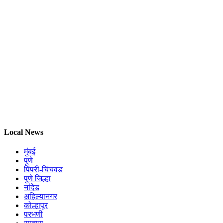
Local News
मुंबई
पुणे
पिंपरी-चिंचवड
पुणे जिल्हा
नांदेड
अहिल्यानगर
कोल्हापूर
परभणी