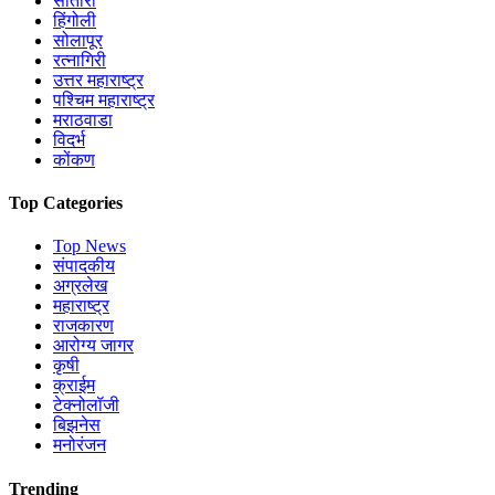
सातारा
हिंगोली
सोलापूर
रत्नागिरी
उत्तर महाराष्ट्र
पश्चिम महाराष्ट्र
मराठवाडा
विदर्भ
कोंकण
Top Categories
Top News
संपादकीय
अग्रलेख
महाराष्ट्र
राजकारण
आरोग्य जागर
कृषी
क्राईम
टेक्नोलॉजी
बिझनेस
मनोरंजन
Trending