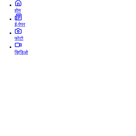
होम
ई-पेपर
फोटो
व्हिडिओ