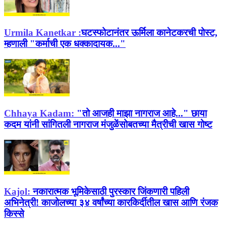
Urmila Kanetkar :
घटस्फोटानंतर ऊर्मिला कानेटकरची पोस्ट,
म्हणाली "कर्माची एक धक्कादायक..."
Chhaya Kadam:
"तो आजही माझा नागराज आहे..." छाया
कदम यांनी सांगितली नागराज मंजुळेंसोबतच्या मैत्रीची खास गोष्ट
Kajol:
नकारात्मक भूमिकेसाठी पुरस्कार जिंकणारी पहिली
अभिनेत्री! काजोलच्या ३४ वर्षांच्या कारकिर्दीतील खास आणि रंजक
किस्से