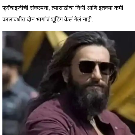
फ्रँचाइजीची संकल्पना, त्यासाठीचा निधी आणि इतक्या कमी
कालावधीत दोन भागांचं शूटिंग केलं गेलं नाही.