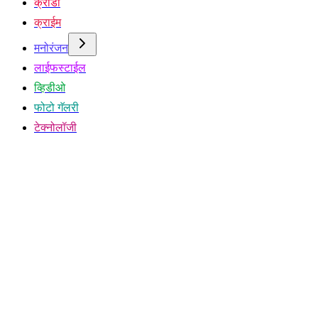
क्रीडा
क्राईम
मनोरंजन
लाईफस्टाईल
व्हिडीओ
फोटो गॅलरी
टेक्नोलॉजी