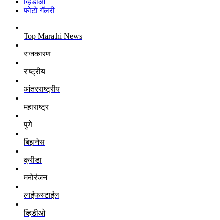
व्हिडीओ
फोटो गॅलरी
Top Marathi News
राजकारण
राष्ट्रीय
आंतरराष्ट्रीय
महाराष्ट्र
पुणे
बिझनेस
क्रीडा
मनोरंजन
लाईफस्टाईल
व्हिडीओ