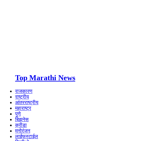
Top Marathi News
राजकारण
राष्ट्रीय
आंतरराष्ट्रीय
महाराष्ट्र
पुणे
बिझनेस
क्रीडा
मनोरंजन
लाईफस्टाईल