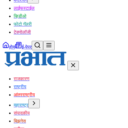
मनोरंजन
लाईफस्टाईल
व्हिडीओ
फोटो गॅलरी
टेक्नोलॉजी
होम
ई-पेपर
राजकारण
राष्ट्रीय
आंतरराष्ट्रीय
महाराष्ट्र
संपादकीय
बिझनेस