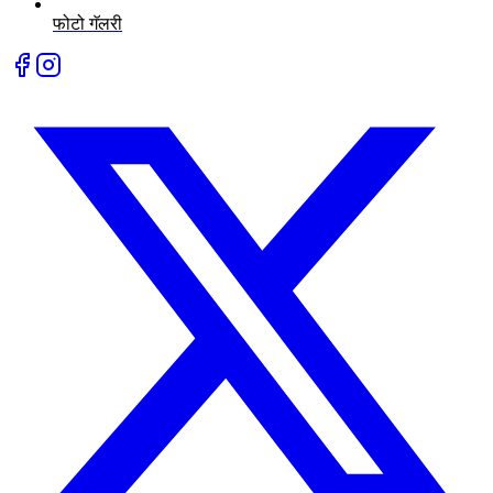
फोटो गॅलरी