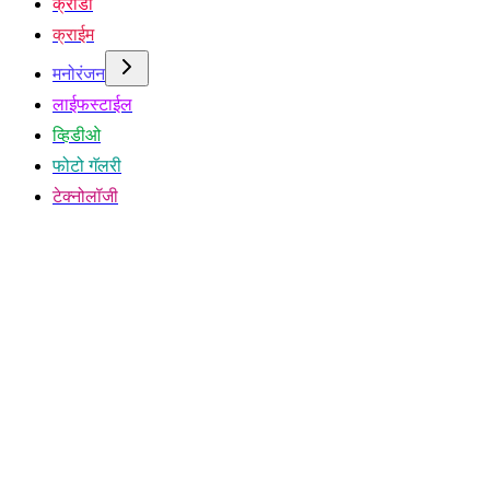
क्रीडा
क्राईम
मनोरंजन
लाईफस्टाईल
व्हिडीओ
फोटो गॅलरी
टेक्नोलॉजी