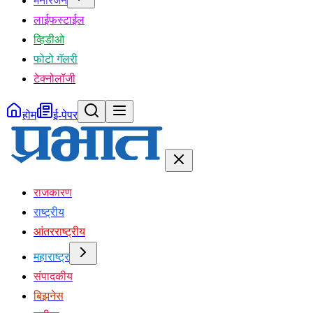
मनोरंजन
लाईफस्टाईल
व्हिडीओ
फोटो गॅलरी
टेक्नोलॉजी
होम
ई-पेपर
राजकारण
राष्ट्रीय
आंतरराष्ट्रीय
महाराष्ट्र
संपादकीय
बिझनेस