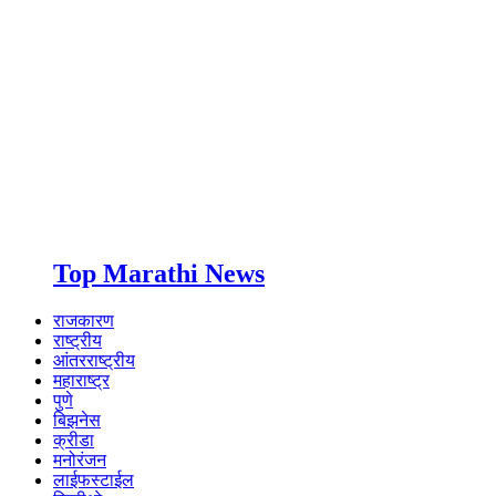
Top Marathi News
राजकारण
राष्ट्रीय
आंतरराष्ट्रीय
महाराष्ट्र
पुणे
बिझनेस
क्रीडा
मनोरंजन
लाईफस्टाईल