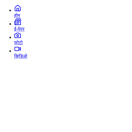
होम
ई-पेपर
फोटो
व्हिडिओ