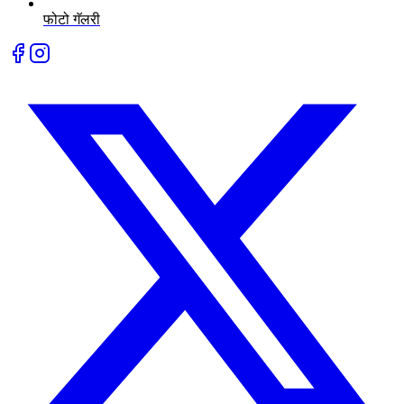
फोटो गॅलरी