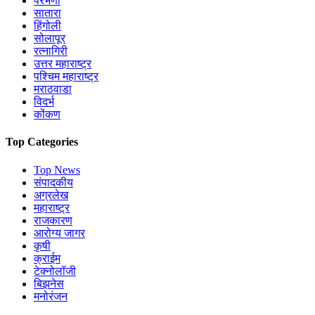
परभणी
सातारा
हिंगोली
सोलापूर
रत्नागिरी
उत्तर महाराष्ट्र
पश्चिम महाराष्ट्र
मराठवाडा
विदर्भ
कोंकण
Top Categories
Top News
संपादकीय
अग्रलेख
महाराष्ट्र
राजकारण
आरोग्य जागर
कृषी
क्राईम
टेक्नोलॉजी
बिझनेस
मनोरंजन