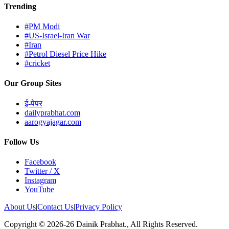
Trending
#PM Modi
#US-Israel-Iran War
#Iran
#Petrol Diesel Price Hike
#cricket
Our Group Sites
ई-पेपर
dailyprabhat.com
aarogyajagar.com
Follow Us
Facebook
Twitter / X
Instagram
YouTube
About Us
|
Contact Us
|
Privacy Policy
Copyright © 2026-26 Dainik Prabhat., All Rights Reserved.