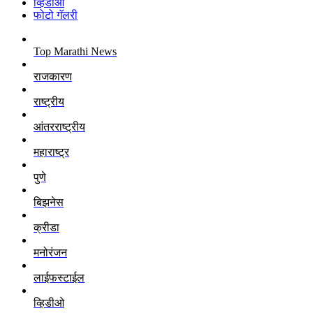
व्हिडीओ
फोटो गॅलरी
Top Marathi News
राजकारण
राष्ट्रीय
आंतरराष्ट्रीय
महाराष्ट्र
पुणे
बिझनेस
क्रीडा
मनोरंजन
लाईफस्टाईल
व्हिडीओ