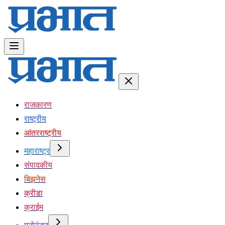
राजकारण
राष्ट्रीय
आंतरराष्ट्रीय
महाराष्ट्र
संपादकीय
बिझनेस
क्रीडा
क्राईम