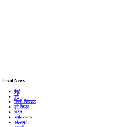
Local News
मुंबई
पुणे
पिंपरी-चिंचवड
पुणे जिल्हा
नांदेड
अहिल्यानगर
कोल्हापूर