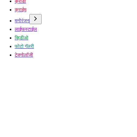
क्रीडा
क्राईम
मनोरंजन
लाईफस्टाईल
व्हिडीओ
फोटो गॅलरी
टेक्नोलॉजी