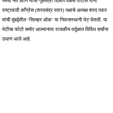
ज्येष्ठ नेते आणि माजी गृहमंत्री दिलीप वळसे पाटील यांनी
राष्ट्रवादी काँग्रेस (शरदचंद्र पवार) पक्षाचे अध्यक्ष शरद पवार
यांची मुंबईतील ‘सिल्व्हर ओक’ या निवासस्थानी भेट घेतली. या
भेटीचा फोटो समोर आल्यानंतर राजकीय वर्तुळात विविध चर्चांना
उधाण आले आहे.