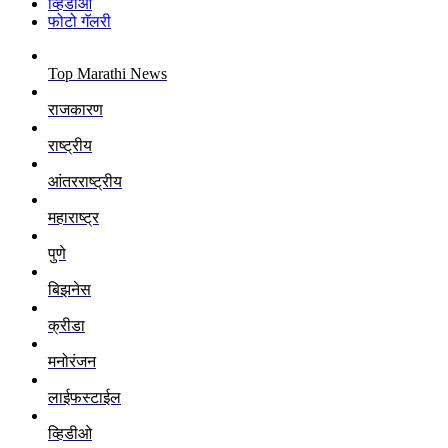
व्हिडीओ
फोटो गॅलरी
Top Marathi News
राजकारण
राष्ट्रीय
आंतरराष्ट्रीय
महाराष्ट्र
पुणे
बिझनेस
क्रीडा
मनोरंजन
लाईफस्टाईल
व्हिडीओ