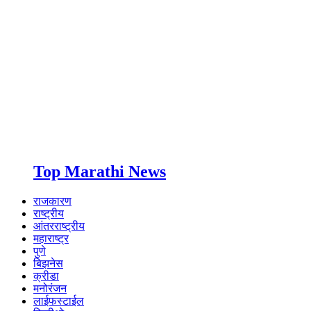
Top Marathi News
राजकारण
राष्ट्रीय
आंतरराष्ट्रीय
महाराष्ट्र
पुणे
बिझनेस
क्रीडा
मनोरंजन
लाईफस्टाईल