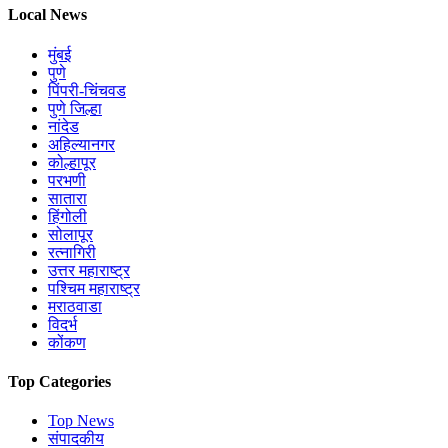
Local News
मुंबई
पुणे
पिंपरी-चिंचवड
पुणे जिल्हा
नांदेड
अहिल्यानगर
कोल्हापूर
परभणी
सातारा
हिंगोली
सोलापूर
रत्नागिरी
उत्तर महाराष्ट्र
पश्चिम महाराष्ट्र
मराठवाडा
विदर्भ
कोंकण
Top Categories
Top News
संपादकीय