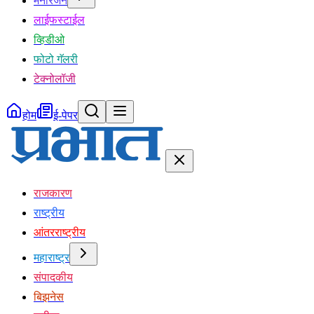
मनोरंजन
लाईफस्टाईल
व्हिडीओ
फोटो गॅलरी
टेक्नोलॉजी
होम
ई-पेपर
राजकारण
राष्ट्रीय
आंतरराष्ट्रीय
महाराष्ट्र
संपादकीय
बिझनेस