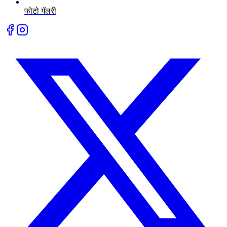
फोटो गॅलरी