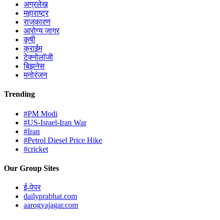
अग्रलेख
महाराष्ट्र
राजकारण
आरोग्य जागर
कृषी
क्राईम
टेक्नोलॉजी
बिझनेस
मनोरंजन
Trending
#PM Modi
#US-Israel-Iran War
#Iran
#Petrol Diesel Price Hike
#cricket
Our Group Sites
ई-पेपर
dailyprabhat.com
aarogyajagar.com