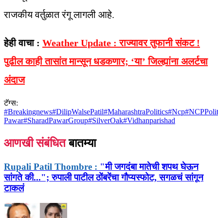
राजकीय वर्तुळात रंगू लागली आहे.
हेही वाचा :
Weather Update : राज्यावर तुफानी संकट !
पुढील काही तासांत मान्सून धडकणार; ‘या’ जिल्ह्यांना अलर्टचा
अंदाज
टॅग्स:
#
Breakingnews
#
DilipWalsePatil
#
MaharashtraPolitics
#
Ncp
#
NCPPolit
Pawar
#
SharadPawarGroup
#
SilverOak
#
Vidhanparishad
आणखी संबंधित
बातम्या
Rupali Patil Thombre :
"मी जगदंबा मातेची शपथ घेऊन
सांगते की..."; रुपाली पाटील ठोंबरेंचा गौप्यस्फोट, सगळचं सांगून
टाकलं