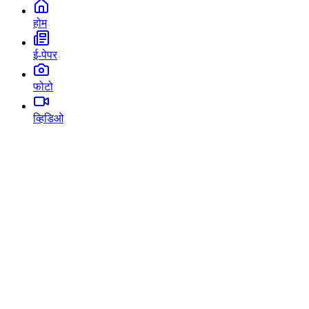
होम
ई-पेपर
फोटो
व्हिडिओ