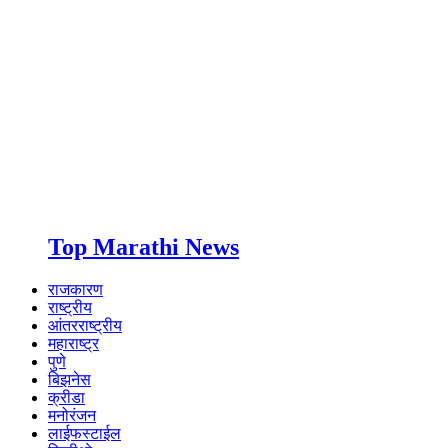
Top Marathi News
राजकारण
राष्ट्रीय
आंतरराष्ट्रीय
महाराष्ट्र
पुणे
बिझनेस
क्रीडा
मनोरंजन
लाईफस्टाईल