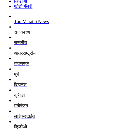
व्हिडीओ
फोटो गॅलरी
Top Marathi News
राजकारण
राष्ट्रीय
आंतरराष्ट्रीय
महाराष्ट्र
पुणे
बिझनेस
क्रीडा
मनोरंजन
लाईफस्टाईल
व्हिडीओ