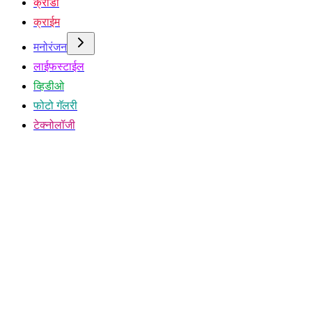
क्रीडा
क्राईम
मनोरंजन
लाईफस्टाईल
व्हिडीओ
फोटो गॅलरी
टेक्नोलॉजी