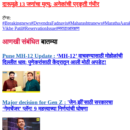
दारूमुळे 13 जणांचा मृत्यू; अनेकांची प्रकृती गंभीर
टॅग्स:
#
Breakingnews
#
DevendraFadnavis
#
Maharashtranews
#
MarathaAara
Vikhe Patil
#
ReservationIssue
#
मराठाआरक्षण
आणखी संबंधित
बातम्या
Pune MH-12 Update :
‘MH-12’ वाचवण्यासाठी मोहोळांची
दिल्लीत धाव; पुणेकरांसाठी केंद्रातून आली मोठी अपडेट!
Major decision for Gen Z :
'जेन-झीं'साठी सरकारचा
‘गेमचेंजर’ प्लॅन! 9 महत्त्वाच्या निर्णयांची घोषणा