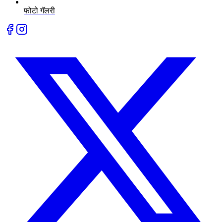
फोटो गॅलरी