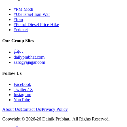
#PM Modi
#US-Israel-Iran War
#Iran
#Petrol Diesel Price Hike
#cricket
Our Group Sites
ई-पेपर
dailyprabhat.com
aarogyajagar.com
Follow Us
Facebook
Twitter / X
Instagram
YouTube
About Us
|
Contact Us
|
Privacy Policy
Copyright © 2026-26 Dainik Prabhat., All Rights Reserved.