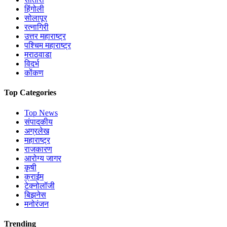
हिंगोली
सोलापूर
रत्नागिरी
उत्तर महाराष्ट्र
पश्चिम महाराष्ट्र
मराठवाडा
विदर्भ
कोंकण
Top Categories
Top News
संपादकीय
अग्रलेख
महाराष्ट्र
राजकारण
आरोग्य जागर
कृषी
क्राईम
टेक्नोलॉजी
बिझनेस
मनोरंजन
Trending