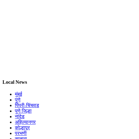
Local News
मुंबई
पुणे
पिंपरी-चिंचवड
पुणे जिल्हा
नांदेड
अहिल्यानगर
कोल्हापूर
परभणी
सातारा