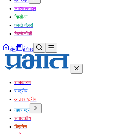
मनोरंजन
लाईफस्टाईल
व्हिडीओ
फोटो गॅलरी
टेक्नोलॉजी
होम
ई-पेपर
राजकारण
राष्ट्रीय
आंतरराष्ट्रीय
महाराष्ट्र
संपादकीय
बिझनेस