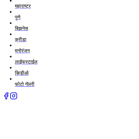
महाराष्ट्र
पुणे
बिझनेस
क्रीडा
मनोरंजन
लाईफस्टाईल
व्हिडीओ
फोटो गॅलरी