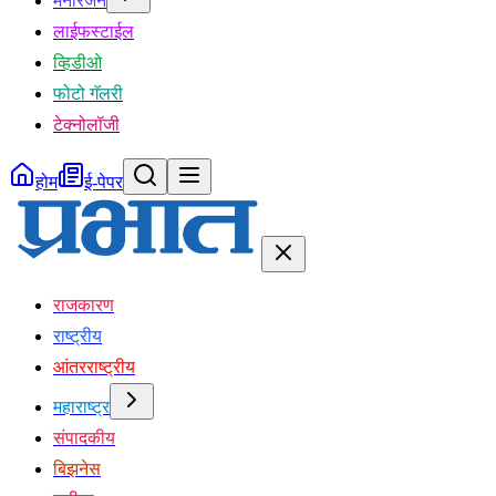
मनोरंजन
लाईफस्टाईल
व्हिडीओ
फोटो गॅलरी
टेक्नोलॉजी
होम
ई-पेपर
राजकारण
राष्ट्रीय
आंतरराष्ट्रीय
महाराष्ट्र
संपादकीय
बिझनेस