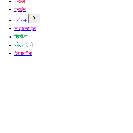
क्रीडा
क्राईम
मनोरंजन
लाईफस्टाईल
व्हिडीओ
फोटो गॅलरी
टेक्नोलॉजी