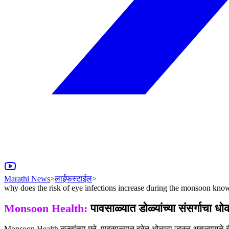
Marathi News
>
लाईफस्टाईल
>
why does the risk of eye infections increase during the monsoon kn
Monsoon Health:
पावसाळ्यात डोळ्यांच्या संसर्गाचा ध
Monsoon Health तज्ज्ञांच्या मते, पावसाळ्यात हवेत ओलावा जास्त असल्यामुळे बॅक्टे