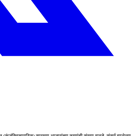
 (कंजंक्टिव्हायटिस) सारख्या आजारांच्या रुग्णांची संख्या वाढते. संसर्ग झालेल्या