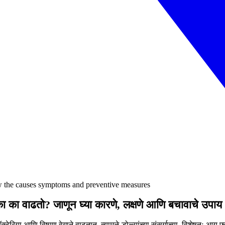
ow the causes symptoms and preventive measures
ोका का वाढतो? जाणून घ्या कारणे, लक्षणे आणि बचावाचे उपाय
रिया आणि विषाणू वेगाने वाढतात. त्यामुळे डोळ्यांच्या संसर्गाच्या, विशेषतः आय फ्लू