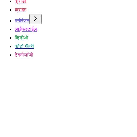
क्रीडा
क्राईम
मनोरंजन
लाईफस्टाईल
व्हिडीओ
फोटो गॅलरी
टेक्नोलॉजी