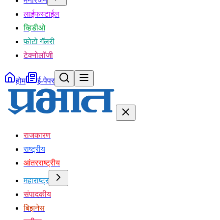
मनोरंजन
लाईफस्टाईल
व्हिडीओ
फोटो गॅलरी
टेक्नोलॉजी
होम
ई-पेपर
राजकारण
राष्ट्रीय
आंतरराष्ट्रीय
महाराष्ट्र
संपादकीय
बिझनेस