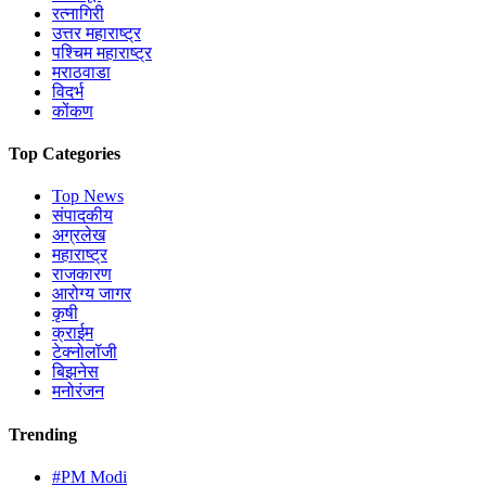
रत्नागिरी
उत्तर महाराष्ट्र
पश्चिम महाराष्ट्र
मराठवाडा
विदर्भ
कोंकण
Top Categories
Top News
संपादकीय
अग्रलेख
महाराष्ट्र
राजकारण
आरोग्य जागर
कृषी
क्राईम
टेक्नोलॉजी
बिझनेस
मनोरंजन
Trending
#PM Modi