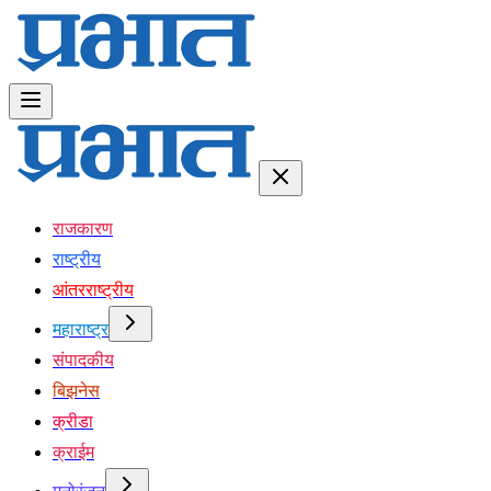
राजकारण
राष्ट्रीय
आंतरराष्ट्रीय
महाराष्ट्र
संपादकीय
बिझनेस
क्रीडा
क्राईम