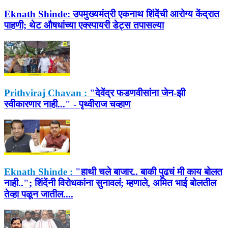
Eknath Shinde:
उपमुख्यमंत्री एकनाथ शिंदेंची आरोग्य केंद्रात
पाहणी; थेट औषधांच्या एक्स्पायरी डेट्स तपासल्या
Prithviraj Chavan :
"देवेंद्र फडणवीसांना जेन-झी
स्वीकारणार नाही..." - पृथ्वीराज चव्हाण
Eknath Shinde :
"हाथी चले बाजार.. बाकी पुढचं मी काय बोलत
नाही.."; शिंदेंनी विरोधकांना सुनावलं; म्हणाले, अमित भाई बोलतील
तेव्हा पळून जातील....