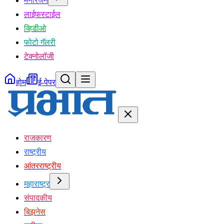
मनोरंजन
लाईफस्टाईल
व्हिडीओ
फोटो गॅलरी
टेक्नोलॉजी
होम
ई-पेपर
राजकारण
राष्ट्रीय
आंतरराष्ट्रीय
महाराष्ट्र
संपादकीय
बिझनेस