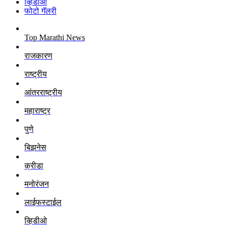
व्हिडीओ
फोटो गॅलरी
Top Marathi News
राजकारण
राष्ट्रीय
आंतरराष्ट्रीय
महाराष्ट्र
पुणे
बिझनेस
क्रीडा
मनोरंजन
लाईफस्टाईल
व्हिडीओ