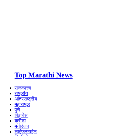
Top Marathi News
राजकारण
राष्ट्रीय
आंतरराष्ट्रीय
महाराष्ट्र
पुणे
बिझनेस
क्रीडा
मनोरंजन
लाईफस्टाईल