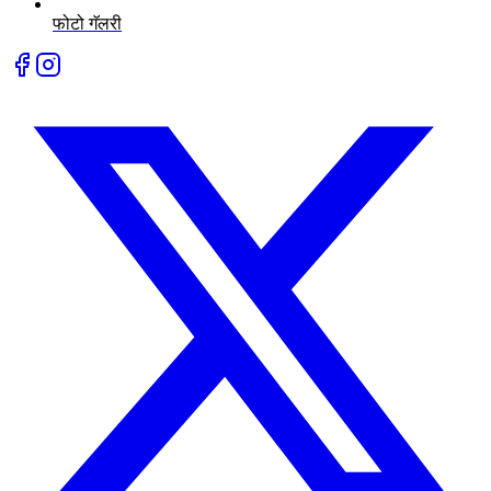
फोटो गॅलरी