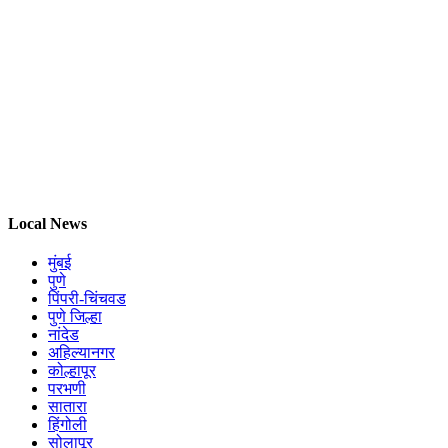
Local News
मुंबई
पुणे
पिंपरी-चिंचवड
पुणे जिल्हा
नांदेड
अहिल्यानगर
कोल्हापूर
परभणी
सातारा
हिंगोली
सोलापूर