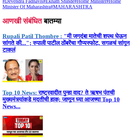
#
Devendra Fadnavis
#
Eknath Shinde
#
Home Minister
#
Home
Minister Of Maharashtra
#
MAHARASHTRA
आणखी संबंधित
बातम्या
Rupali Patil Thombre :
"मी जगदंबा मातेची शपथ घेऊन
सांगते की..."; रुपाली पाटील ठोंबरेंचा गौप्यस्फोट, सगळचं सांगून
टाकलं
Top 10 News:
राष्ट्रवादीत पुन्हा वाद? ते ऋषभ पंतची
मुख्यमंत्र्यांकडे मदतीची हाक; जाणून घ्या आजच्या Top 10
News...