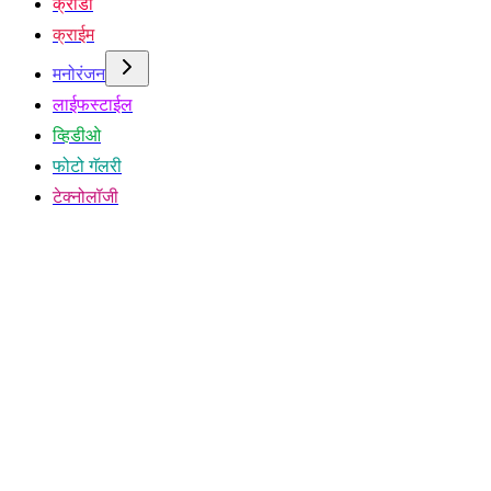
क्रीडा
क्राईम
मनोरंजन
लाईफस्टाईल
व्हिडीओ
फोटो गॅलरी
टेक्नोलॉजी