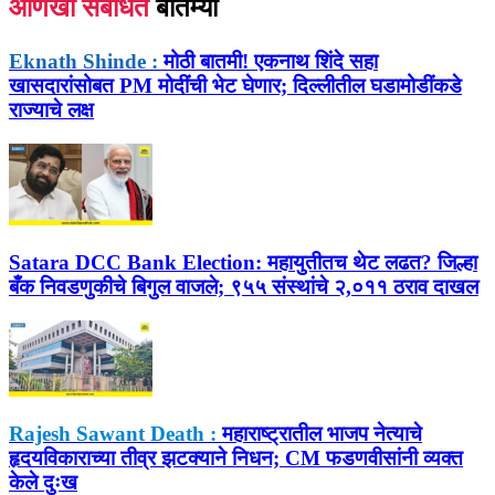
आणखी संबंधित
बातम्या
Eknath Shinde :
मोठी बातमी! एकनाथ शिंदे सहा
खासदारांसोबत PM मोदींची भेट घेणार; दिल्लीतील घडामोडींकडे
राज्याचे लक्ष
Satara DCC Bank Election:
महायुतीतच थेट लढत? जिल्हा
बँक निवडणुकीचे बिगुल वाजले; ९५५ संस्थांचे २,०११ ठराव दाखल
Rajesh Sawant Death :
महाराष्ट्रातील भाजप नेत्याचे
हृदयविकाराच्या तीव्र झटक्याने निधन; CM फडणवीसांनी व्यक्त
केले दुःख