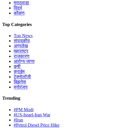
मराठवाडा
विदर्भ
कोंकण
Top Categories
Top News
संपादकीय
अग्रलेख
महाराष्ट्र
राजकारण
आरोग्य जागर
कृषी
क्राईम
टेक्नोलॉजी
बिझनेस
मनोरंजन
Trending
#PM Modi
#US-Israel-Iran War
#Iran
#Petrol Diesel Price Hike