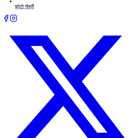
फोटो गॅलरी