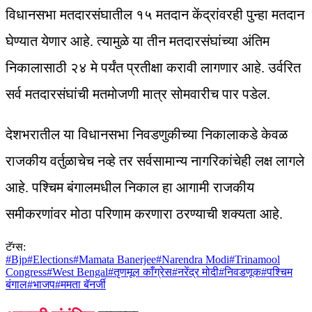
विधानसभा मतदारसंघातील १५ मतदान केंद्रांवरही पुन्हा मतदान
घेण्यात येणार आहे. त्यामुळे या तीन मतदारसंघांच्या अंतिम
निकालासाठी २४ मे पर्यंत प्रतीक्षा करावी लागणार आहे. उर्वरित
सर्व मतदारसंघांची मतमोजणी मात्र सोमवारीच पार पडेल.
देशभरातील या विधानसभा निवडणुकीच्या निकालाकडे केवळ
राजकीय वर्तुळाचेच नव्हे तर सर्वसामान्य नागरिकांचेही लक्ष लागले
आहे. पश्चिम बंगालमधील निकाल हा आगामी राजकीय
समीकरणांवर मोठा परिणाम करणारा ठरण्याची शक्यता आहे.
टॅग्स:
#
Bjp
#
Elections
#
Mamata Banerjee
#
Narendra Modi
#
Trinamool
Congress
#
West Bengal
#
तृणमूल काँग्रेस
#
नरेंद्र मोदी
#
निवडणूक
#
पश्चिम
बंगाल
#
भाजप
#
ममता बॅनर्जी