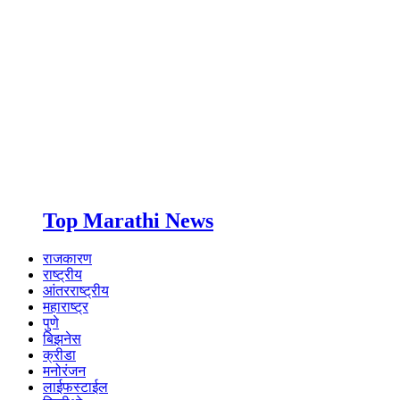
Top Marathi News
राजकारण
राष्ट्रीय
आंतरराष्ट्रीय
महाराष्ट्र
पुणे
बिझनेस
क्रीडा
मनोरंजन
लाईफस्टाईल