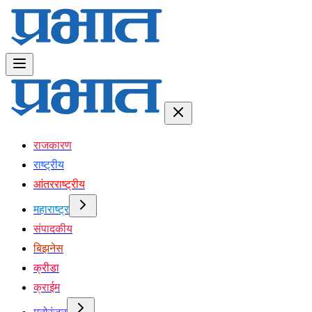
राजकारण
राष्ट्रीय
आंतरराष्ट्रीय
महाराष्ट्र
संपादकीय
बिझनेस
क्रीडा
क्राईम