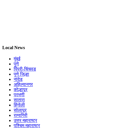
Local News
मुंबई
पुणे
पिंपरी-चिंचवड
पुणे जिल्हा
नांदेड
अहिल्यानगर
कोल्हापूर
परभणी
सातारा
हिंगोली
सोलापूर
रत्नागिरी
उत्तर महाराष्ट्र
पश्चिम महाराष्ट्र