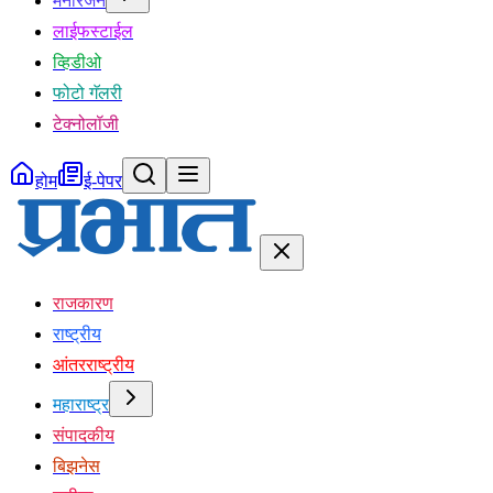
मनोरंजन
लाईफस्टाईल
व्हिडीओ
फोटो गॅलरी
टेक्नोलॉजी
होम
ई-पेपर
राजकारण
राष्ट्रीय
आंतरराष्ट्रीय
महाराष्ट्र
संपादकीय
बिझनेस