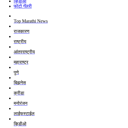
व्हिडीओ
फोटो गॅलरी
Top Marathi News
राजकारण
राष्ट्रीय
आंतरराष्ट्रीय
महाराष्ट्र
पुणे
बिझनेस
क्रीडा
मनोरंजन
लाईफस्टाईल
व्हिडीओ