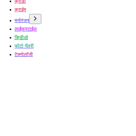
क्रीडा
क्राईम
मनोरंजन
लाईफस्टाईल
व्हिडीओ
फोटो गॅलरी
टेक्नोलॉजी