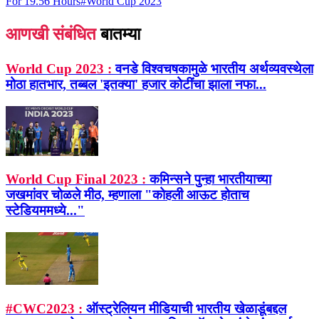
For 19.56 Hours
#
World Cup 2023
आणखी संबंधित
बातम्या
World Cup 2023 :
वनडे विश्वचषकामुळे भारतीय अर्थव्यवस्थेला
मोठा हातभार, तब्बल 'इतक्या' हजार कोटींचा झाला नफा...
World Cup Final 2023 :
कमिन्सने पुन्हा भारतीयाच्या
जखमांवर चोळले मीठ, म्हणाला "कोहली आऊट होताच
स्टेडियममध्ये..."
#CWC2023 :
ऑस्ट्रेलियन मीडियाची भारतीय खेळाडूंबद्दल