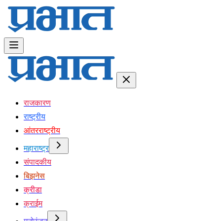
राजकारण
राष्ट्रीय
आंतरराष्ट्रीय
महाराष्ट्र
संपादकीय
बिझनेस
क्रीडा
क्राईम