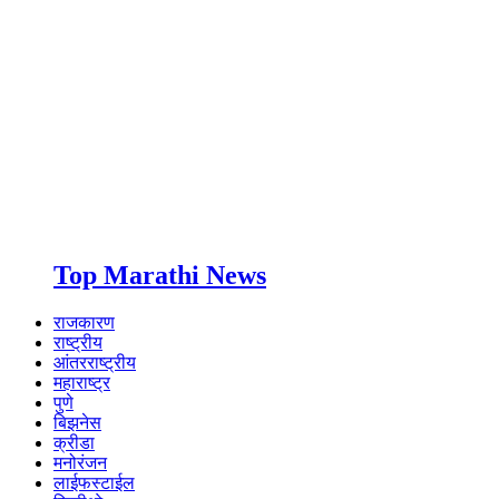
Top Marathi News
राजकारण
राष्ट्रीय
आंतरराष्ट्रीय
महाराष्ट्र
पुणे
बिझनेस
क्रीडा
मनोरंजन
लाईफस्टाईल