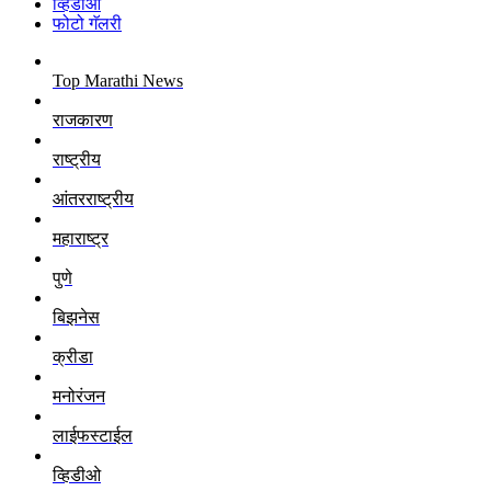
व्हिडीओ
फोटो गॅलरी
Top Marathi News
राजकारण
राष्ट्रीय
आंतरराष्ट्रीय
महाराष्ट्र
पुणे
बिझनेस
क्रीडा
मनोरंजन
लाईफस्टाईल
व्हिडीओ