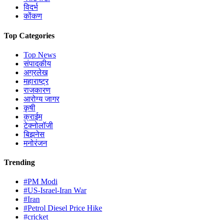
विदर्भ
कोंकण
Top Categories
Top News
संपादकीय
अग्रलेख
महाराष्ट्र
राजकारण
आरोग्य जागर
कृषी
क्राईम
टेक्नोलॉजी
बिझनेस
मनोरंजन
Trending
#PM Modi
#US-Israel-Iran War
#Iran
#Petrol Diesel Price Hike
#cricket