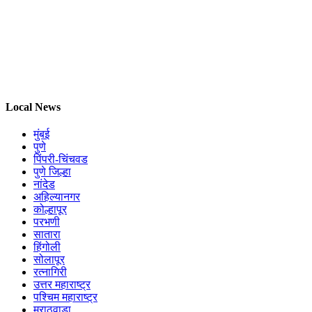
Local News
मुंबई
पुणे
पिंपरी-चिंचवड
पुणे जिल्हा
नांदेड
अहिल्यानगर
कोल्हापूर
परभणी
सातारा
हिंगोली
सोलापूर
रत्नागिरी
उत्तर महाराष्ट्र
पश्चिम महाराष्ट्र
मराठवाडा