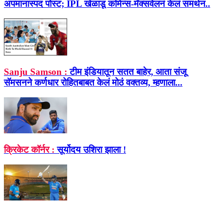
अपमानास्पद पोस्ट; IPL खेळाडू कमिन्स-मॅक्सवेलनं केलं समर्थन..
Sanju Samson :
टीम इंडियातून सतत बाहेर, आता संजू
सॅमसनने कर्णधार रोहितबाबत केलं मोठं वक्तव्य, म्हणाला...
क्रिकेट कॉर्नर :
सूर्योदय उशिरा झाला !