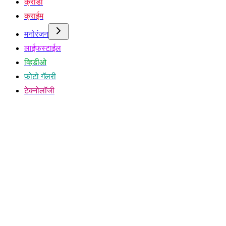
क्रीडा
क्राईम
मनोरंजन
लाईफस्टाईल
व्हिडीओ
फोटो गॅलरी
टेक्नोलॉजी