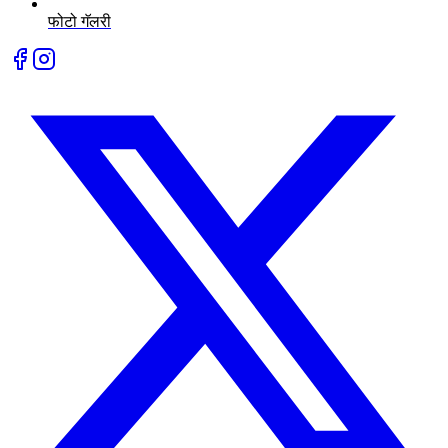
फोटो गॅलरी