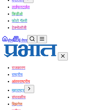
मनोरंजन
लाईफस्टाईल
व्हिडीओ
फोटो गॅलरी
टेक्नोलॉजी
होम
ई-पेपर
राजकारण
राष्ट्रीय
आंतरराष्ट्रीय
महाराष्ट्र
संपादकीय
बिझनेस