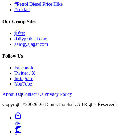
#Petrol Diesel Price Hike
#cricket
Our Group Sites
ई-पेपर
dailyprabhat.com
aarogyajagar.com
Follow Us
Facebook
Twitter / X
Instagram
YouTube
About Us
|
Contact Us
|
Privacy Policy
Copyright © 2026-26 Dainik Prabhat., All Rights Reserved.
होम