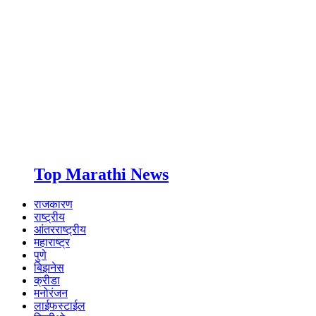
Top Marathi News
राजकारण
राष्ट्रीय
आंतरराष्ट्रीय
महाराष्ट्र
पुणे
बिझनेस
क्रीडा
मनोरंजन
लाईफस्टाईल