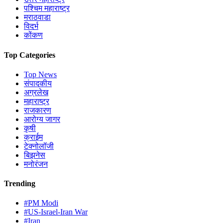
पश्चिम महाराष्ट्र
मराठवाडा
विदर्भ
कोंकण
Top Categories
Top News
संपादकीय
अग्रलेख
महाराष्ट्र
राजकारण
आरोग्य जागर
कृषी
क्राईम
टेक्नोलॉजी
बिझनेस
मनोरंजन
Trending
#PM Modi
#US-Israel-Iran War
#Iran