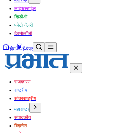
मनोरंजन
लाईफस्टाईल
व्हिडीओ
फोटो गॅलरी
टेक्नोलॉजी
होम
ई-पेपर
राजकारण
राष्ट्रीय
आंतरराष्ट्रीय
महाराष्ट्र
संपादकीय
बिझनेस