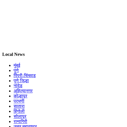
Local News
मुंबई
पुणे
पिंपरी-चिंचवड
पुणे जिल्हा
नांदेड
अहिल्यानगर
कोल्हापूर
परभणी
सातारा
हिंगोली
सोलापूर
रत्नागिरी
उत्तर महाराष्ट्र