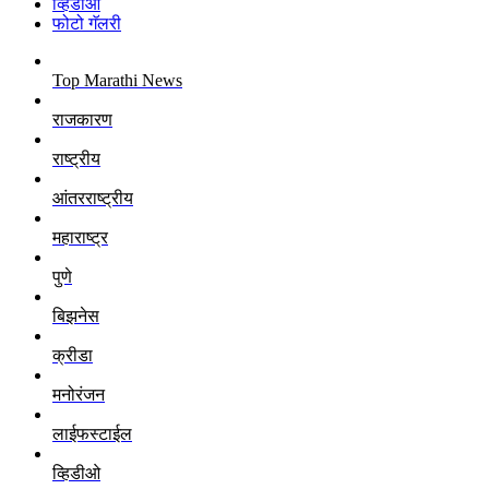
व्हिडीओ
फोटो गॅलरी
Top Marathi News
राजकारण
राष्ट्रीय
आंतरराष्ट्रीय
महाराष्ट्र
पुणे
बिझनेस
क्रीडा
मनोरंजन
लाईफस्टाईल
व्हिडीओ