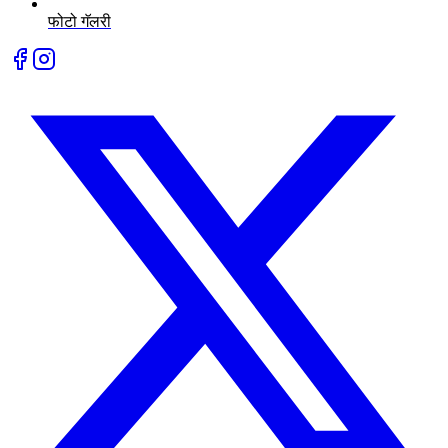
फोटो गॅलरी