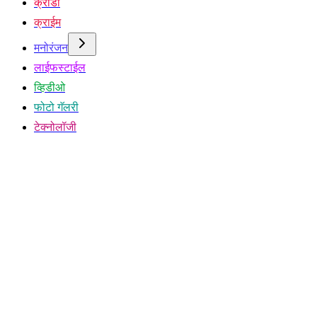
क्रीडा
क्राईम
मनोरंजन
लाईफस्टाईल
व्हिडीओ
फोटो गॅलरी
टेक्नोलॉजी