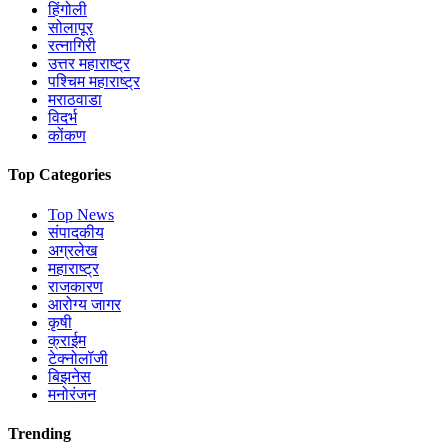
हिंगोली
सोलापूर
रत्नागिरी
उत्तर महाराष्ट्र
पश्चिम महाराष्ट्र
मराठवाडा
विदर्भ
कोंकण
Top Categories
Top News
संपादकीय
अग्रलेख
महाराष्ट्र
राजकारण
आरोग्य जागर
कृषी
क्राईम
टेक्नोलॉजी
बिझनेस
मनोरंजन
Trending