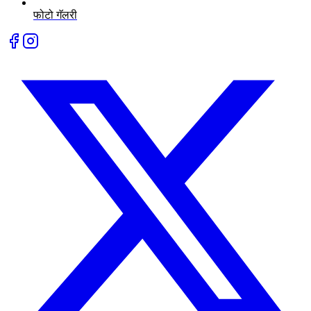
फोटो गॅलरी