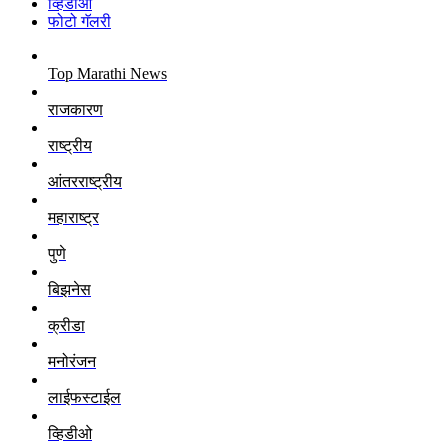
व्हिडीओ
फोटो गॅलरी
Top Marathi News
राजकारण
राष्ट्रीय
आंतरराष्ट्रीय
महाराष्ट्र
पुणे
बिझनेस
क्रीडा
मनोरंजन
लाईफस्टाईल
व्हिडीओ