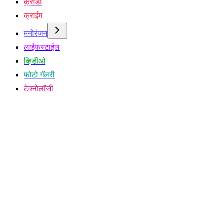
क्रीडा
क्राईम
मनोरंजन
लाईफस्टाईल
व्हिडीओ
फोटो गॅलरी
टेक्नोलॉजी