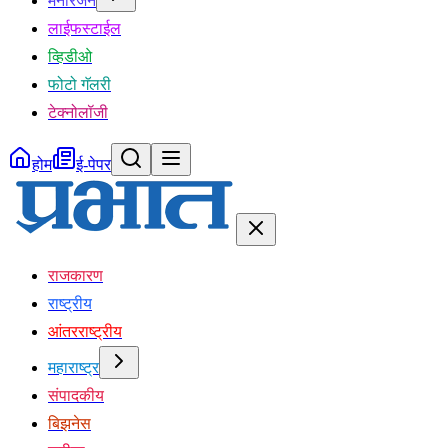
मनोरंजन
लाईफस्टाईल
व्हिडीओ
फोटो गॅलरी
टेक्नोलॉजी
होम
ई-पेपर
राजकारण
राष्ट्रीय
आंतरराष्ट्रीय
महाराष्ट्र
संपादकीय
बिझनेस