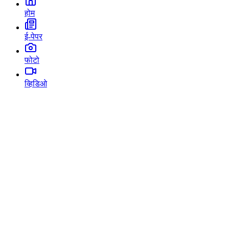
होम
ई-पेपर
फोटो
व्हिडिओ