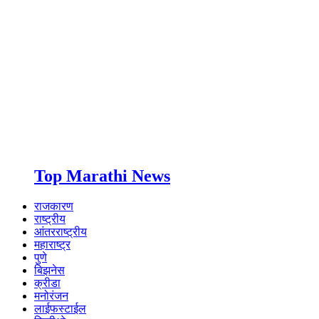
Top Marathi News
राजकारण
राष्ट्रीय
आंतरराष्ट्रीय
महाराष्ट्र
पुणे
बिझनेस
क्रीडा
मनोरंजन
लाईफस्टाईल