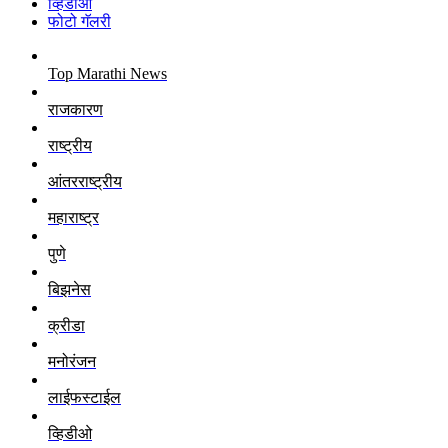
व्हिडीओ
फोटो गॅलरी
Top Marathi News
राजकारण
राष्ट्रीय
आंतरराष्ट्रीय
महाराष्ट्र
पुणे
बिझनेस
क्रीडा
मनोरंजन
लाईफस्टाईल
व्हिडीओ