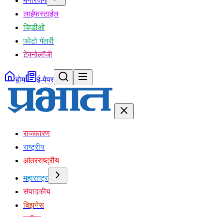
मनोरंजन
लाईफस्टाईल
व्हिडीओ
फोटो गॅलरी
टेक्नोलॉजी
होम
ई-पेपर
राजकारण
राष्ट्रीय
आंतरराष्ट्रीय
महाराष्ट्र
संपादकीय
बिझनेस