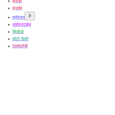
क्रीडा
क्राईम
मनोरंजन
लाईफस्टाईल
व्हिडीओ
फोटो गॅलरी
टेक्नोलॉजी