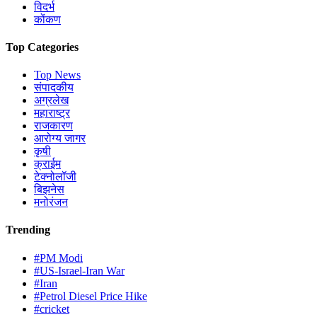
विदर्भ
कोंकण
Top Categories
Top News
संपादकीय
अग्रलेख
महाराष्ट्र
राजकारण
आरोग्य जागर
कृषी
क्राईम
टेक्नोलॉजी
बिझनेस
मनोरंजन
Trending
#PM Modi
#US-Israel-Iran War
#Iran
#Petrol Diesel Price Hike
#cricket