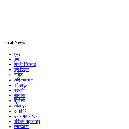
Local News
मुंबई
पुणे
पिंपरी-चिंचवड
पुणे जिल्हा
नांदेड
अहिल्यानगर
कोल्हापूर
परभणी
सातारा
हिंगोली
सोलापूर
रत्नागिरी
उत्तर महाराष्ट्र
पश्चिम महाराष्ट्र
मराठवाडा