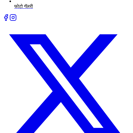
फोटो गॅलरी