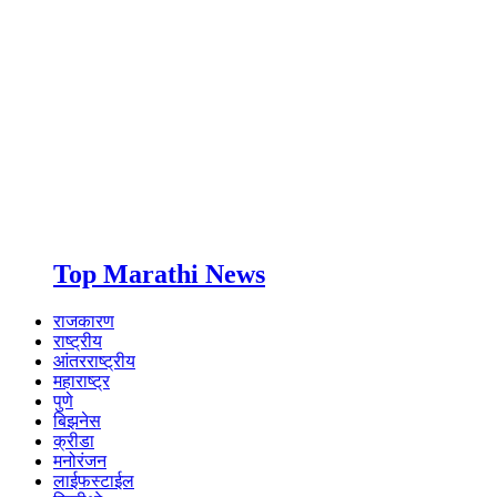
Top Marathi News
राजकारण
राष्ट्रीय
आंतरराष्ट्रीय
महाराष्ट्र
पुणे
बिझनेस
क्रीडा
मनोरंजन
लाईफस्टाईल