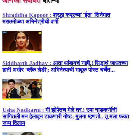
आणखी संबंधित
बातम्या
Shraddha Kapoor :
श्रद्धा कपूरच्या 'ईठा' सिनेमात
मराठमोळ्या अभिनेत्रीची वर्णी
Siddharth Jadhav :
आता थांबायचं नाही.! सिद्धार्थ जाधवच्या
हाती अखेर 'ब्लॅक लेडी'; अभिनेत्याची भावूक पोस्ट चर्चेत...
Usha Nadkarni :
मी झोपेतच मेले तर.! उषा नाडकर्णींनी
सांगितली मन हेलावून टाकणारी गोष्ट; मुलगा म्हणतो.. तू मला फक्त
जन्म दिलाय